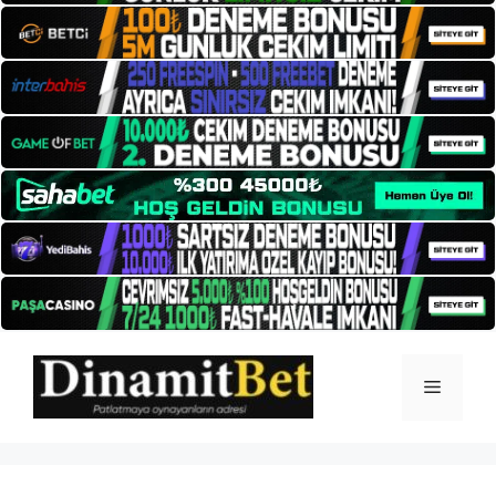
İçeriğe
atla
Menü