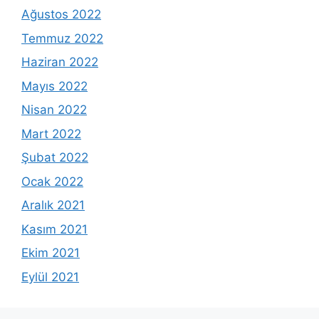
Ağustos 2022
Temmuz 2022
Haziran 2022
Mayıs 2022
Nisan 2022
Mart 2022
Şubat 2022
Ocak 2022
Aralık 2021
Kasım 2021
Ekim 2021
Eylül 2021