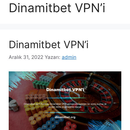
Dinamitbet VPN’i
Dinamitbet VPN’i
Aralık 31, 2022
Yazarı:
admin