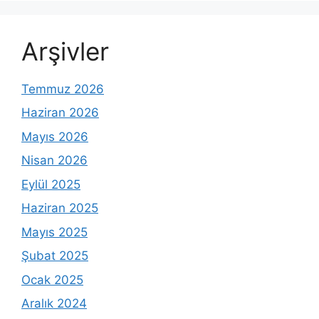
Arşivler
Temmuz 2026
Haziran 2026
Mayıs 2026
Nisan 2026
Eylül 2025
Haziran 2025
Mayıs 2025
Şubat 2025
Ocak 2025
Aralık 2024