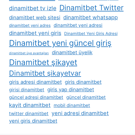
Dinamitbet Twitter
dinamitbet tv izle
dinamitbet whatsapp
dinamitbet web sitesi
dinamitbet yeni adresi
dinamitbet yeni adres
dinamitbet yeni giris
Dinamitbet Yeni Giriş Adresi
Dinamitbet yeni güncel giriş
dinamitbet üyelik
dinamitbet üye avantajları
Dinamitbet şikayet
Dinamitbet şikayetvar
giris adresi dinamitbet
giris dinamitbet
giris yap dinamitbet
girisi dinamitbet
güncel adresi dinamitbet
güncel dinamitbet
kayit dinamitbet
mobil dinamitbet
yeni adresi dinamitbet
twitter dinamitbet
yeni giris dinamitbet