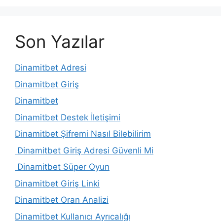
Son Yazılar
Dinamitbet Adresi
Dinamitbet Giriş
Dinamitbet
Dinamitbet Destek İletişimi
Dinamitbet Şifremi Nasıl Bilebilirim
Dinamitbet Giriş Adresi Güvenli Mi
Dinamitbet Süper Oyun
Dinamitbet Giriş Linki
Dinamitbet Oran Analizi
Dinamitbet Kullanıcı Ayrıcalığı