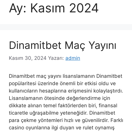
Ay:
Kasım 2024
Dinamitbet Maç Yayını
Kasım 30, 2024
Yazarı:
admin
Dinamitbet maç yayını lisanslamanın Dinamitbet
popülaritesi üzerinde önemli bir etkisi oldu ve
kullanıcıların hesaplarına erişmesini kolaylaştırdı.
Lisanslamanın ötesinde değerlendirme için
dikkate alınan temel faktörlerden biri, finansal
ticaretle uğraşabilme yeteneğidir. Dinamitbet
para çekme yöntemleri hızlı ve güvenilirdir. Farklı
casino oyunlarına ilgi duyan ve rulet oynamış