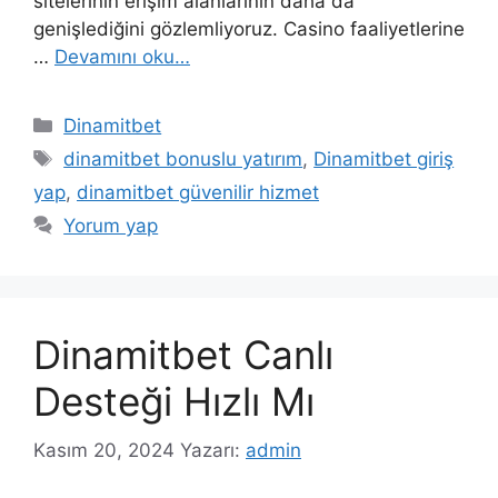
sitelerinin erişim alanlarının daha da
genişlediğini gözlemliyoruz. Casino faaliyetlerine
…
Devamını oku…
Kategoriler
Dinamitbet
Etiketler
dinamitbet bonuslu yatırım
,
Dinamitbet giriş
yap
,
dinamitbet güvenilir hizmet
Yorum yap
Dinamitbet Canlı
Desteği Hızlı Mı
Kasım 20, 2024
Yazarı:
admin