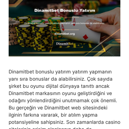
Dinamitbet bonuslu yatırım yatırım yapmanın
yanı sıra bonuslar da alabilirsiniz. Çok sayıda
şirket bu oyunu dijital dünyaya tanıttı ancak
Dinamitbet markasının oyunu geliştirdiğini ve
odağını yönlendirdiğini unutmamak çok önemli.
Bu gerçeğin ve Dinamitbet web sitesindeki
ilginin farkına vararak, bir atılım yapma
potansiyeline sahipsiniz. Son zamanlarda casino