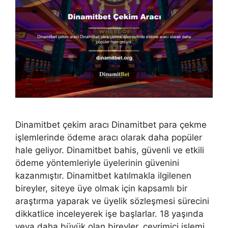
Dinamitbet çekim aracı Dinamitbet para çekme
işlemlerinde ödeme aracı olarak daha popüler
hale geliyor. Dinamitbet bahis, güvenli ve etkili
ödeme yöntemleriyle üyelerinin güvenini
kazanmıştır. Dinamitbet katılmakla ilgilenen
bireyler, siteye üye olmak için kapsamlı bir
araştırma yaparak ve üyelik sözleşmesi sürecini
dikkatlice inceleyerek işe başlarlar. 18 yaşında
veya daha büyük olan bireyler, çevrimiçi işlemi