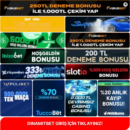
×
DINAMITBET GİRİŞ İÇİN TIKLAYINIZ!