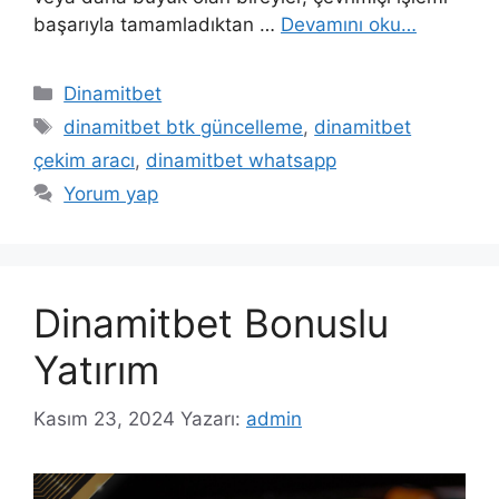
başarıyla tamamladıktan …
Devamını oku…
Kategoriler
Dinamitbet
Etiketler
dinamitbet btk güncelleme
,
dinamitbet
çekim aracı
,
dinamitbet whatsapp
Yorum yap
Dinamitbet Bonuslu
Yatırım
Kasım 23, 2024
Yazarı:
admin