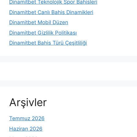
Dinamitbet Teknolojik Spor Bahisleri
Dinamitbet Canlı Bahis Dinamikleri
Dinamitbet Mobil Düzen
Dinamitbet Gizlilik Politikası
Dinamitbet Bahis Türü Çeşitliliği
Arşivler
Temmuz 2026
Haziran 2026