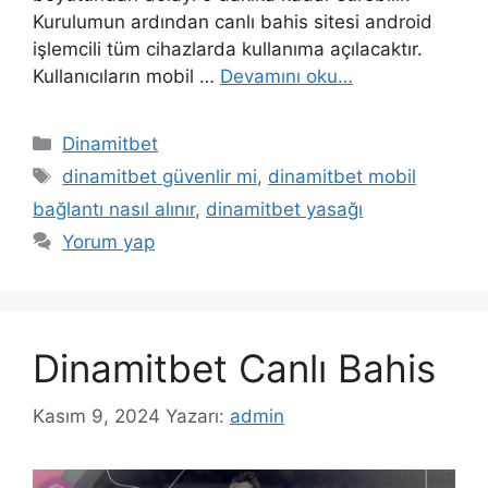
Kurulumun ardından canlı bahis sitesi android
işlemcili tüm cihazlarda kullanıma açılacaktır.
Kullanıcıların mobil …
Devamını oku…
Kategoriler
Dinamitbet
Etiketler
dinamitbet güvenlir mi
,
dinamitbet mobil
bağlantı nasıl alınır
,
dinamitbet yasağı
Yorum yap
Dinamitbet Canlı Bahis
Kasım 9, 2024
Yazarı:
admin