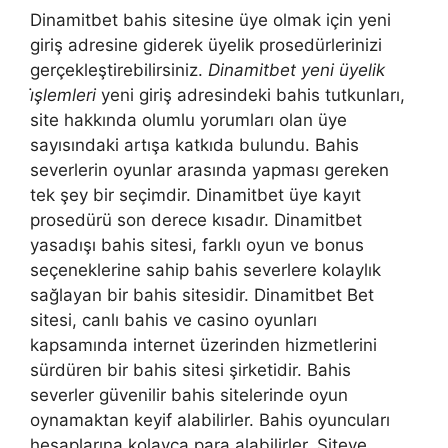
Dinamitbet bahis sitesine üye olmak için yeni
giriş adresine giderek üyelik prosedürlerinizi
gerçekleştirebilirsiniz.
Dinamitbet yeni üyelik
i̇şlemleri
yeni giriş adresindeki bahis tutkunları,
site hakkında olumlu yorumları olan üye
sayısındaki artışa katkıda bulundu. Bahis
severlerin oyunlar arasında yapması gereken
tek şey bir seçimdir. Dinamitbet üye kayıt
prosedürü son derece kısadır. Dinamitbet
yasadışı bahis sitesi, farklı oyun ve bonus
seçeneklerine sahip bahis severlere kolaylık
sağlayan bir bahis sitesidir. Dinamitbet Bet
sitesi, canlı bahis ve casino oyunları
kapsamında internet üzerinden hizmetlerini
sürdüren bir bahis sitesi şirketidir. Bahis
severler güvenilir bahis sitelerinde oyun
oynamaktan keyif alabilirler. Bahis oyuncuları
hesaplarına kolayca para alabilirler. Siteye