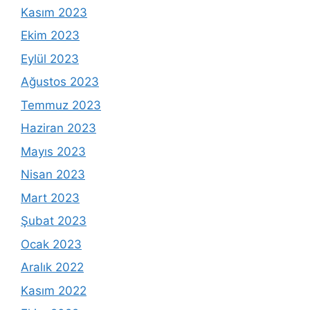
Kasım 2023
Ekim 2023
Eylül 2023
Ağustos 2023
Temmuz 2023
Haziran 2023
Mayıs 2023
Nisan 2023
Mart 2023
Şubat 2023
Ocak 2023
Aralık 2022
Kasım 2022