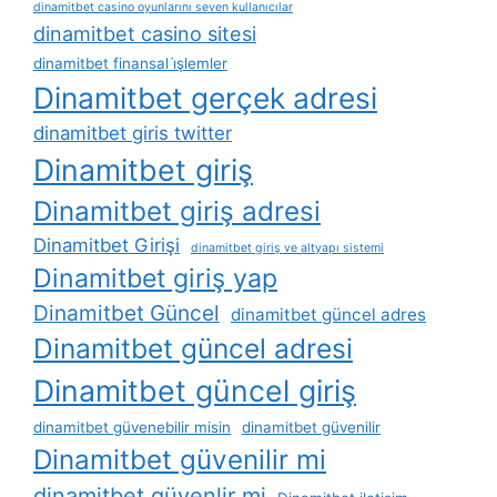
dinamitbet casino oyunlarını seven kullanıcılar
dinamitbet casino sitesi
dinamitbet finansal i̇şlemler
Dinamitbet gerçek adresi
dinamitbet giris twitter
Dinamitbet giriş
Dinamitbet giriş adresi
Dinamitbet Girişi
dinamitbet giriş ve altyapı sistemi
Dinamitbet giriş yap
Dinamitbet Güncel
dinamitbet güncel adres
Dinamitbet güncel adresi
Dinamitbet güncel giriş
dinamitbet güvenebilir misin
dinamitbet güvenilir
Dinamitbet güvenilir mi
dinamitbet güvenlir mi