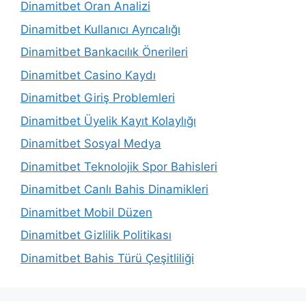
Dinamitbet Oran Analizi
Dinamitbet Kullanıcı Ayrıcalığı
Dinamitbet Bankacılık Önerileri
Dinamitbet Casino Kaydı
Dinamitbet Giriş Problemleri
Dinamitbet Üyelik Kayıt Kolaylığı
Dinamitbet Sosyal Medya
Dinamitbet Teknolojik Spor Bahisleri
Dinamitbet Canlı Bahis Dinamikleri
Dinamitbet Mobil Düzen
Dinamitbet Gizlilik Politikası
Dinamitbet Bahis Türü Çeşitliliği