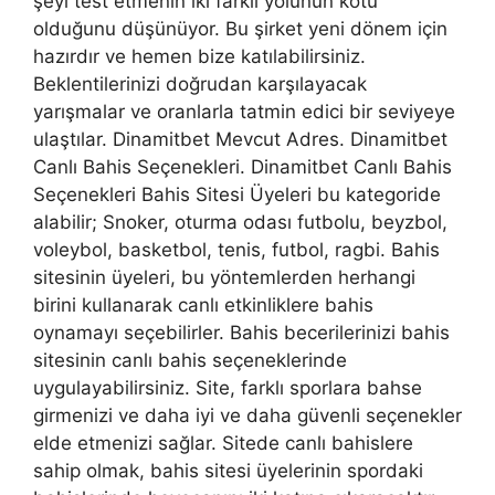
şeyi test etmenin iki farklı yolunun kötü
olduğunu düşünüyor. Bu şirket yeni dönem için
hazırdır ve hemen bize katılabilirsiniz.
Beklentilerinizi doğrudan karşılayacak
yarışmalar ve oranlarla tatmin edici bir seviyeye
ulaştılar. Dinamitbet Mevcut Adres. Dinamitbet
Canlı Bahis Seçenekleri. Dinamitbet Canlı Bahis
Seçenekleri Bahis Sitesi Üyeleri bu kategoride
alabilir; Snoker, oturma odası futbolu, beyzbol,
voleybol, basketbol, tenis, futbol, ragbi. Bahis
sitesinin üyeleri, bu yöntemlerden herhangi
birini kullanarak canlı etkinliklere bahis
oynamayı seçebilirler. Bahis becerilerinizi bahis
sitesinin canlı bahis seçeneklerinde
uygulayabilirsiniz. Site, farklı sporlara bahse
girmenizi ve daha iyi ve daha güvenli seçenekler
elde etmenizi sağlar. Sitede canlı bahislere
sahip olmak, bahis sitesi üyelerinin spordaki