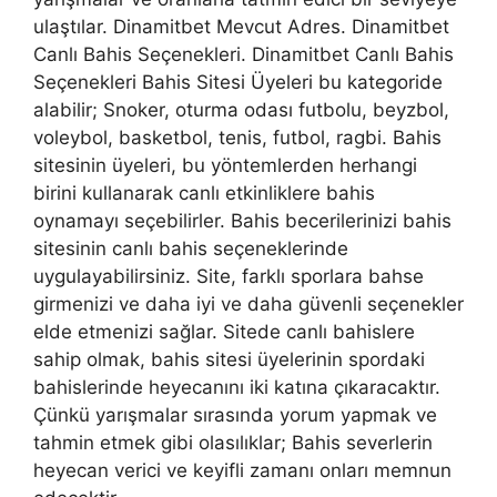
ulaştılar. Dinamitbet Mevcut Adres. Dinamitbet
Canlı Bahis Seçenekleri. Dinamitbet Canlı Bahis
Seçenekleri Bahis Sitesi Üyeleri bu kategoride
alabilir; Snoker, oturma odası futbolu, beyzbol,
voleybol, basketbol, tenis, futbol, ragbi. Bahis
sitesinin üyeleri, bu yöntemlerden herhangi
birini kullanarak canlı etkinliklere bahis
oynamayı seçebilirler. Bahis becerilerinizi bahis
sitesinin canlı bahis seçeneklerinde
uygulayabilirsiniz. Site, farklı sporlara bahse
girmenizi ve daha iyi ve daha güvenli seçenekler
elde etmenizi sağlar. Sitede canlı bahislere
sahip olmak, bahis sitesi üyelerinin spordaki
bahislerinde heyecanını iki katına çıkaracaktır.
Çünkü yarışmalar sırasında yorum yapmak ve
tahmin etmek gibi olasılıklar; Bahis severlerin
heyecan verici ve keyifli zamanı onları memnun