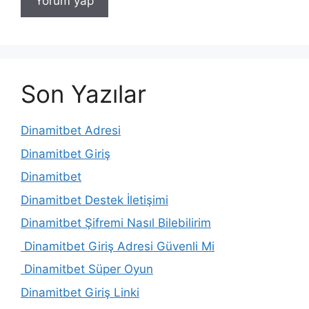
Son Yazılar
Dinamitbet Adresi
Dinamitbet Giriş
Dinamitbet
Dinamitbet Destek İletişimi
Dinamitbet Şifremi Nasıl Bilebilirim
Dinamitbet Giriş Adresi Güvenli Mi
Dinamitbet Süper Oyun
Dinamitbet Giriş Linki