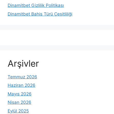
Dinamitbet Gizlilik Politikası
Dinamitbet Bahis Türü Çeşitliliği
Arşivler
Temmuz 2026
Haziran 2026
Mayıs 2026
Nisan 2026
Eylül 2025