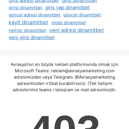
giris adresi dinamitbet
giris dinamitbet
giris yap dinamitbet
girisi dinamitbet
güncel adresi dinamitbet
güncel dinamitbet
kayit dinamitbet
mobil dinamitbet
yeni adresi dinamitbet
twitter dinamitbet
yeni giris dinamitbet
Avrasya'nın en büyük reklam platformunda olmak için
Microsoft Teams:
reklam@avrasyamarketing.com
adresimizden veya Telegram: @Avrasyamarketing
adresimizden irtibat kurabilirsiniz. (Tek iletişim
adreslerimiz teams / telegram ve mail adresimizdir.
Harici hiçbir iletişim adresimiz bulunmamaktadır.
Lütfen itibar etmeyiniz.) Türkiye yasalarına göre 7258
sayılı kanun uyarınca yasa dışı bahis oynamanın
cezaları mevcuttur. Şu an bulunduğunuz site hiç bir
şekilde illegal bahis oyunları oynatmıyor ve oynamaya
aracı olmuyordur.
eubahis
|
betyap
|
limrabet
|