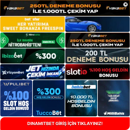
×
DINAMITBET GİRİŞ İÇİN TIKLAYINIZ!