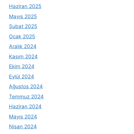
Haziran 2025
Mayıs 2025
Şubat 2025
Ocak 2025
Aralık 2024
Kasım 2024
Ekim 2024
Eylül 2024
Ağustos 2024
Temmuz 2024
Haziran 2024
Mayıs 2024
Nisan 2024