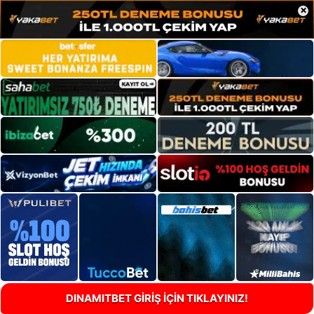
×
DINAMITBET GİRİŞ İÇİN TIKLAYINIZ!