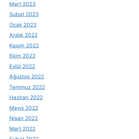
Mart 2023
Şubat 2023
Ocak 2023
Aralık 2022
Kasım 2022
Ekim 2022
Eylül 2022
Ağustos 2022
Temmuz 2022
Haziran 2022
Mayıs 2022
Nisan 2022
Mart 2022