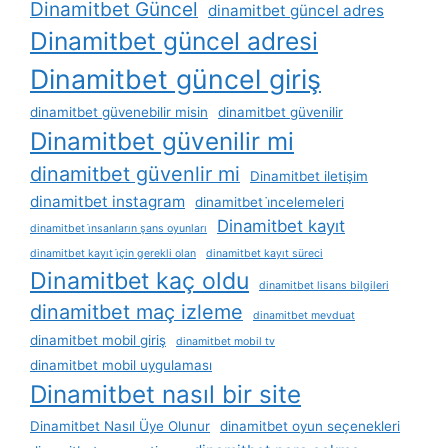
Dinamitbet Güncel
dinamitbet güncel adres
Dinamitbet güncel adresi
Dinamitbet güncel giriş
dinamitbet güvenebilir misin
dinamitbet güvenilir
Dinamitbet güvenilir mi
dinamitbet güvenlir mi
Dinamitbet iletişim
dinamitbet instagram
dinamitbet i̇ncelemeleri
Dinamitbet kayıt
dinamitbet i̇nsanların şans oyunları
dinamitbet kayıt i̇çin gerekli olan
dinamitbet kayıt süreci
Dinamitbet kaç oldu
dinamitbet lisans bilgileri
dinamitbet maç izleme
dinamitbet mevduat
dinamitbet mobil giriş
dinamitbet mobil tv
dinamitbet mobil uygulaması
Dinamitbet nasıl bir site
Dinamitbet Nasıl Üye Olunur
dinamitbet oyun seçenekleri