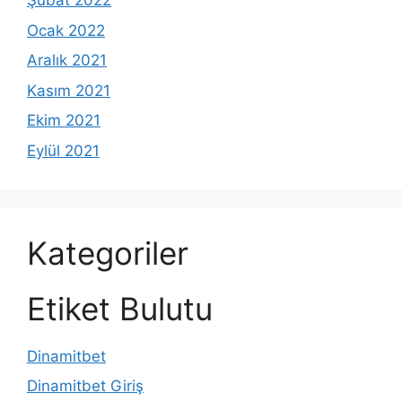
Şubat 2022
Ocak 2022
Aralık 2021
Kasım 2021
Ekim 2021
Eylül 2021
Kategoriler
Etiket Bulutu
Dinamitbet
Dinamitbet Giriş