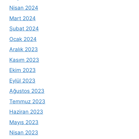
Nisan 2024
Mart 2024
Şubat 2024
Ocak 2024
Aralık 2023
Kasım 2023
Ekim 2023
Eylül 2023
Ağustos 2023
Temmuz 2023
Haziran 2023
Mayıs 2023
Nisan 2023