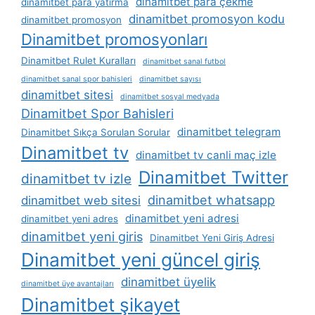
dinamitbet para çekme
dinamitbet para yatirma
dinamitbet promosyon kodu
dinamitbet promosyon
Dinamitbet promosyonları
Dinamitbet Rulet Kuralları
dinamitbet sanal futbol
dinamitbet sanal spor bahisleri
dinamitbet sayısı
dinamitbet sitesi
dinamitbet sosyal medyada
Dinamitbet Spor Bahisleri
dinamitbet telegram
Dinamitbet Sıkça Sorulan Sorular
Dinamitbet tv
dinamitbet tv canli maç izle
Dinamitbet Twitter
dinamitbet tv izle
dinamitbet whatsapp
dinamitbet web sitesi
dinamitbet yeni adresi
dinamitbet yeni adres
dinamitbet yeni giris
Dinamitbet Yeni Giriş Adresi
Dinamitbet yeni güncel giriş
dinamitbet üyelik
dinamitbet üye avantajları
Dinamitbet şikayet