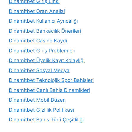
Dinamitbet Giriş Linki
Dinamitbet Oran Analizi
Dinamitbet Kullanıcı Ayrıcalığı
Dinamitbet Bankacılık Önerileri
Dinamitbet Casino Kaydı
Dinamitbet Giriş Problemleri
Dinamitbet Üyelik Kayıt Kolaylığı
Dinamitbet Sosyal Medya
Dinamitbet Teknolojik Spor Bahisleri
Dinamitbet Canlı Bahis Dinamikleri
Dinamitbet Mobil Düzen
Dinamitbet Gizlilik Politikası
Dinamitbet Bahis Türü Çeşitliliği