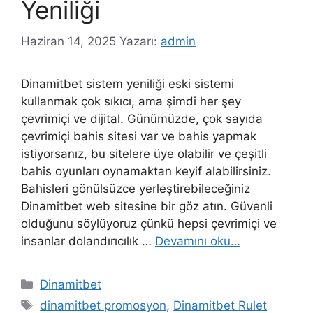
Yeniliği
Haziran 14, 2025
Yazarı:
admin
Dinamitbet sistem yeniliği eski sistemi
kullanmak çok sıkıcı, ama şimdi her şey
çevrimiçi ve dijital. Günümüzde, çok sayıda
çevrimiçi bahis sitesi var ve bahis yapmak
istiyorsanız, bu sitelere üye olabilir ve çeşitli
bahis oyunları oynamaktan keyif alabilirsiniz.
Bahisleri gönülsüzce yerleştirebileceğiniz
Dinamitbet web sitesine bir göz atın. Güvenli
olduğunu söylüyoruz çünkü hepsi çevrimiçi ve
insanlar dolandırıcılık …
Devamını oku…
Kategoriler
Dinamitbet
Etiketler
dinamitbet promosyon
,
Dinamitbet Rulet