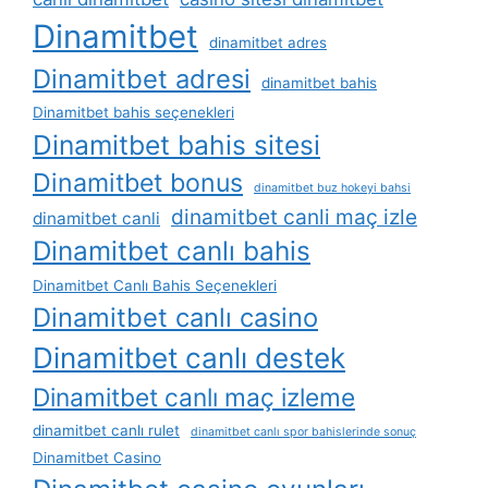
Dinamitbet
dinamitbet adres
Dinamitbet adresi
dinamitbet bahis
Dinamitbet bahis seçenekleri
Dinamitbet bahis sitesi
Dinamitbet bonus
dinamitbet buz hokeyi bahsi
dinamitbet canli maç izle
dinamitbet canli
Dinamitbet canlı bahis
Dinamitbet Canlı Bahis Seçenekleri
Dinamitbet canlı casino
Dinamitbet canlı destek
Dinamitbet canlı maç izleme
dinamitbet canlı rulet
dinamitbet canlı spor bahislerinde sonuç
Dinamitbet Casino