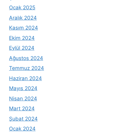
Ocak 2025
Aralık 2024
Kasım 2024
Ekim 2024
Eylül 2024
Ağustos 2024
Temmuz 2024
Haziran 2024
Mayıs 2024
Nisan 2024
Mart 2024
Şubat 2024
Ocak 2024