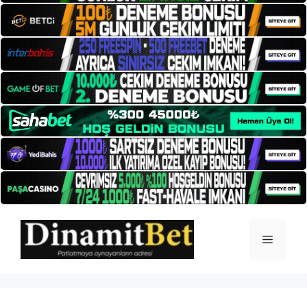
İçeriğe
atla
Menü