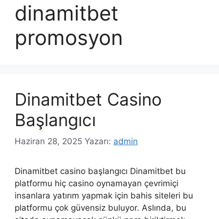
dinamitbet
promosyon
Dinamitbet Casino
Başlangıcı
Haziran 28, 2025
Yazarı:
admin
Dinamitbet casino başlangıcı Dinamitbet bu
platformu hiç casino oynamayan çevrimiçi
insanlara yatırım yapmak için bahis siteleri bu
platformu çok güvensiz buluyor. Aslında, bu