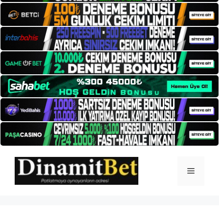
İçeriğe
atla
Menü