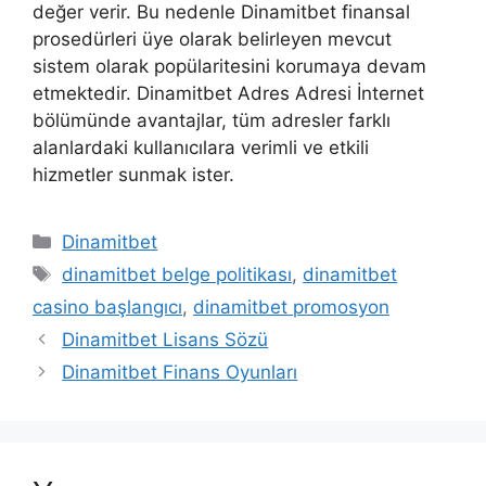
değer verir. Bu nedenle Dinamitbet finansal
prosedürleri üye olarak belirleyen mevcut
sistem olarak popülaritesini korumaya devam
etmektedir. Dinamitbet Adres Adresi İnternet
bölümünde avantajlar, tüm adresler farklı
alanlardaki kullanıcılara verimli ve etkili
hizmetler sunmak ister.
Kategoriler
Dinamitbet
Etiketler
dinamitbet belge politikası
,
dinamitbet
casino başlangıcı
,
dinamitbet promosyon
Dinamitbet Lisans Sözü
Dinamitbet Finans Oyunları