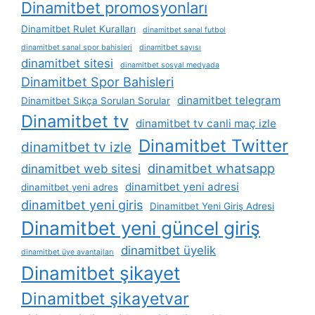
Dinamitbet promosyonları
Dinamitbet Rulet Kuralları
dinamitbet sanal futbol
dinamitbet sanal spor bahisleri
dinamitbet sayısı
dinamitbet sitesi
dinamitbet sosyal medyada
Dinamitbet Spor Bahisleri
dinamitbet telegram
Dinamitbet Sıkça Sorulan Sorular
Dinamitbet tv
dinamitbet tv canli maç izle
Dinamitbet Twitter
dinamitbet tv izle
dinamitbet whatsapp
dinamitbet web sitesi
dinamitbet yeni adresi
dinamitbet yeni adres
dinamitbet yeni giris
Dinamitbet Yeni Giriş Adresi
Dinamitbet yeni güncel giriş
dinamitbet üyelik
dinamitbet üye avantajları
Dinamitbet şikayet
Dinamitbet şikayetvar