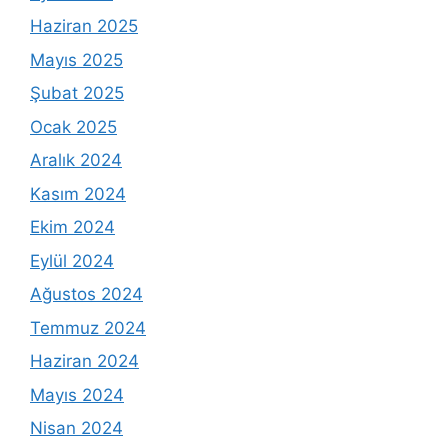
Haziran 2025
Mayıs 2025
Şubat 2025
Ocak 2025
Aralık 2024
Kasım 2024
Ekim 2024
Eylül 2024
Ağustos 2024
Temmuz 2024
Haziran 2024
Mayıs 2024
Nisan 2024