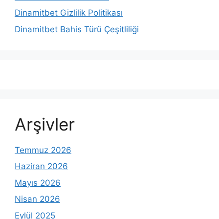
Dinamitbet Gizlilik Politikası
Dinamitbet Bahis Türü Çeşitliliği
Arşivler
Temmuz 2026
Haziran 2026
Mayıs 2026
Nisan 2026
Eylül 2025