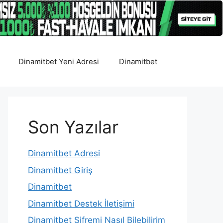
Dinamitbet Yeni Adresi
Dinamitbet
Son Yazılar
Dinamitbet Adresi
Dinamitbet Giriş
Dinamitbet
Dinamitbet Destek İletişimi
Dinamitbet Şifremi Nasıl Bilebilirim