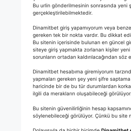
Bu urlin gönderilmesinin sonrasında yeni şifr
gerçekleştirilebilmektedir.
Dinamitbet giriş yapamıyorum veya benzer 
gereken tek bir nokta vardır. Bu dikkat edi
Bu sitenin içerisinde bulunan en güncel gi
siteye giriş yapmakta zorlanan kişiler yeni 
sorunların ortadan kaldırılacağından söz ed
Dinamitbet hesabıma giremiyorum tarzında
yapmaları gereken şey yeni şifre saptama 
haricinde bir de bu tür durumlardan korkan
ilgili da merakların oluşabileceği görülüyor
Bu sitenin güvenilirliğinin hesap kapsam
söylenebileceği görülüyor. Çünkü bu site mü
Dolayısıyla da hiçbir biçimde
Dinamitbet g