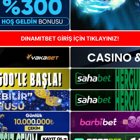
DINAMITBET GİRİŞ İÇİN TIKLAYINIZ!