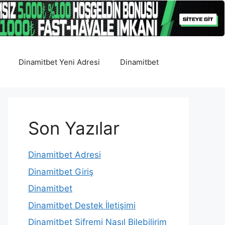
Dinamitbet Yeni Adresi
Dinamitbet
Son Yazılar
Dinamitbet Adresi
Dinamitbet Giriş
Dinamitbet
Dinamitbet Destek İletişimi
Dinamitbet Şifremi Nasıl Bilebilirim