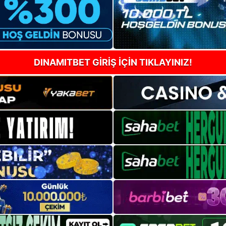
DINAMITBET GİRİŞ İÇİN TIKLAYINIZ!