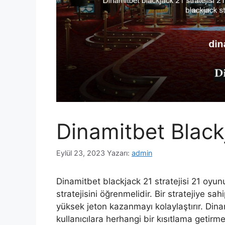
Dinamitbet Blackj
Eylül 23, 2023
Yazarı:
admin
Dinamitbet blackjack 21 stratejisi 21 oy
stratejisini öğrenmelidir. Bir stratejiye s
yüksek jeton kazanmayı kolaylaştırır. Dinam
kullanıcılara herhangi bir kısıtlama getirm