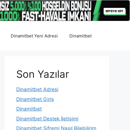
Dinamitbet Yeni Adresi
Dinamitbet
Son Yazılar
Dinamitbet Adresi
Dinamitbet Giriş
Dinamitbet
Dinamitbet Destek İletişimi
Dinamitbet Şifremi Nasıl Bilebilirim