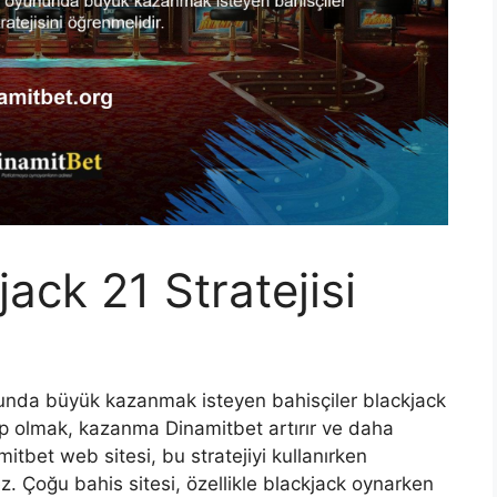
ack 21 Stratejisi
ununda büyük kazanmak isteyen bahisçiler blackjack
ahip olmak, kazanma Dinamitbet artırır ve daha
itbet web sitesi, bu stratejiyi kullanırken
ez. Çoğu bahis sitesi, özellikle blackjack oynarken