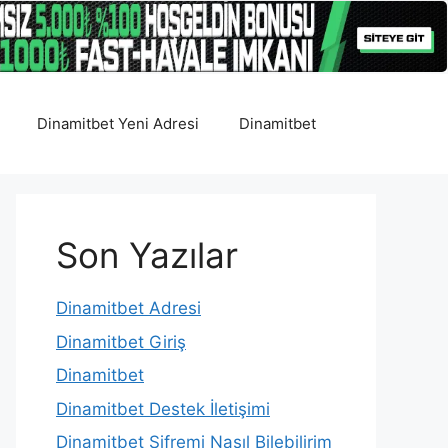
Dinamitbet Yeni Adresi
Dinamitbet
Son Yazılar
Dinamitbet Adresi
Dinamitbet Giriş
Dinamitbet
Dinamitbet Destek İletişimi
Dinamitbet Şifremi Nasıl Bilebilirim