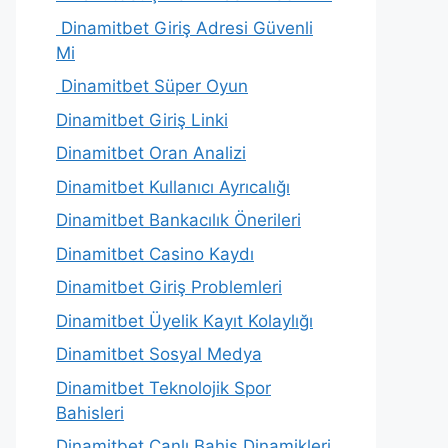
Dinamitbet Giriş Adresi Güvenli
Mi
Dinamitbet Süper Oyun
Dinamitbet Giriş Linki
Dinamitbet Oran Analizi
Dinamitbet Kullanıcı Ayrıcalığı
Dinamitbet Bankacılık Önerileri
Dinamitbet Casino Kaydı
Dinamitbet Giriş Problemleri
Dinamitbet Üyelik Kayıt Kolaylığı
Dinamitbet Sosyal Medya
Dinamitbet Teknolojik Spor
Bahisleri
Dinamitbet Canlı Bahis Dinamikleri