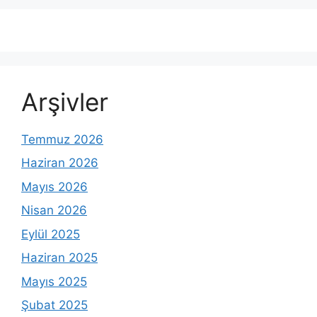
Arşivler
Temmuz 2026
Haziran 2026
Mayıs 2026
Nisan 2026
Eylül 2025
Haziran 2025
Mayıs 2025
Şubat 2025