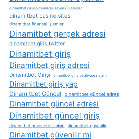
dinamitbet casino oyunlarını seven kullanıcılar
dinamitbet casino sitesi
dinamitbet finansal i̇şlemler
Dinamitbet gerçek adresi
dinamitbet giris twitter
Dinamitbet giriş
Dinamitbet giriş adresi
Dinamitbet Girişi
dinamitbet giriş ve altyapı sistemi
Dinamitbet giriş yap
Dinamitbet Güncel
dinamitbet güncel adres
Dinamitbet güncel adresi
Dinamitbet güncel giriş
dinamitbet güvenebilir misin
dinamitbet güvenilir
Dinamitbet güvenilir mi