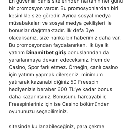
En güvenilir bahis sitelerinden haftanın her günü
bir promosyon vardır. Bu promosyonlardan biri
kesinlikle size göredir. Ayrıca sosyal medya
müsabakaları ve sosyal medya çekilişleri ile
bonuslar dağıtmaktadır. ilk defa üye
olacaksanız, size harika bir haberimiz daha var.
Bu promosyondan faydalanırken, ilk üyelik
yatırım
Dinamitbet giriş
bonuslarından da
yararlanmaya devam edeceksiniz. Hem de
Casino, Spor fark etmez. Örneğin, canlı casino
için yatırım yapmak dilerseniz, minimum
yatırarak kazanabildiğiniz 50 Freespin
hediyenizle beraber 600 TL’ye kadar bonus
daha kazanırsınız. Bonusunu harcayabilir,
Freespinleriniz için ise Casino bölümünden
oyununuzu seçebilirsiniz.
sitesinde kullanabileceğiniz, para çekme