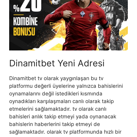
Dinamitbet Yeni Adresi
Dinamitbet tv olarak yaygınlaşan bu tv
platformu değerli üyelerine yalnızca bahislerini
oynamalarını değil istedikleri kısmında
oynadıkları karşılaşmaları canlı olarak takip
etmelerini sağlamaktadır. tv olarak canlı
bahisleri anlık takip etmeyi yada oynanacak
bahislerin haberlerini takip etmeyi de
sağlamaktadır. olarak tv platformunda hızlı bir