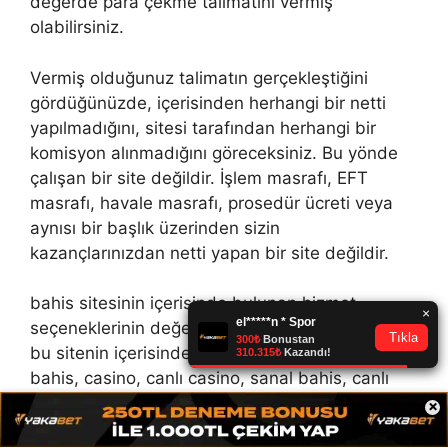
değerde para çekme talimatını vermiş
olabilirsiniz.
Vermiş olduğunuz talimatın gerçekleştiğini
gördüğünüzde, içerisinden herhangi bir netti
yapılmadığını, sitesi tarafından herhangi bir
komisyon alınmadığını göreceksiniz. Bu yönde
çalışan bir site değildir. İşlem masrafı, EFT
masrafı, havale masrafı, prosedür ücreti veya
aynısı bir başlık üzerinden sizin
kazançlarınızdan netti yapan bir site değildir.
bahis sitesinin içerisinde bulunan hizmet
seçeneklerinin değerlendirilmesi yapıldığında,
bu sitenin içerisinde müşterilerin bahis, canlı
bahis, casino, canlı casino, sanal bahis, canlı
oyunlar biçiminde seçeneklerin bulunduğu
×
görülmektedir.