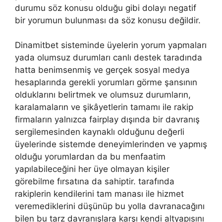
durumu söz konusu olduğu gibi dolayı negatif
bir yorumun bulunması da söz konusu değildir.
Dinamitbet sisteminde üyelerin yorum yapmaları
yada olumsuz durumları canlı destek taradında
hatta benimsenmiş ve gerçek sosyal medya
hesaplarında gerekli yorumları görme şansının
olduklarını belirtmek ve olumsuz durumların,
karalamaların ve şikâyetlerin tamamı ile rakip
firmaların yalnızca fairplay dışında bir davranış
sergilemesinden kaynaklı olduğunu değerli
üyelerinde sistemde deneyimlerinden ve yapmış
olduğu yorumlardan da bu menfaatim
yapılabileceğini her üye olmayan kişiler
görebilme fırsatına da sahiptir. tarafında
rakiplerin kendilerini tam manası ile hizmet
veremediklerini düşünüp bu yolla davranacağını
bilen bu tarz davranışlara karşı kendi altyapısını