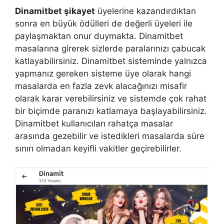
Dinamitbet şikayet
üyelerine kazandırdıktan
sonra en büyük ödülleri de değerli üyeleri ile
paylaşmaktan onur duymakta. Dinamitbet
masalarına girerek sizlerde paralarınızı çabucak
katlayabilirsiniz. Dinamitbet sisteminde yalnızca
yapmanız gereken sisteme üye olarak hangi
masalarda en fazla zevk alacağınızı misafir
olarak karar verebilirsiniz ve sistemde çok rahat
bir biçimde paranızı katlamaya başlayabilirsiniz.
Dinamitbet kullanıcıları rahatça masalar
arasında gezebilir ve istedikleri masalarda süre
sınırı olmadan keyifli vakitler geçirebilirler.