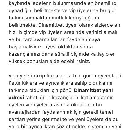
kaybında iadelerin bulunmasında en önemli rol
oynadığını belirtmekte ve vip üyelerine bu gibi
farkını sunmaktan mutluluk duyduğunu
belirtmekte. Dinamitbet üyesi olarak sizlerde en
hızlı biçimde vip üyeleri arasında yerinizi almalı
ve bu tarz avantajlardan faydalanmaya
başlamalısınız. üyesi olduktan sonra
kazançlarınızı daha süratli biçimde katlayıp en
yüksek bonusları elde edebilirsiniz.
vip üyeleri rakip firmalar da bile göremeyecekleri
üstünlüklera ve ayrıcalıklara sahip olduklarını
farkında oldukları için gönül
Dinamitbet yeni
adresi
rahatlığı ile kazançlarını katlamaktadır.
üyeleri vip üyeler arasında olmak için bu
avantajlardan faydalanmak için gerekli temel
şartları yerine getirmekte ve yeni üyelere de bu
yolla bir ayrıcalıktan söz etmekte. sistemine yeni