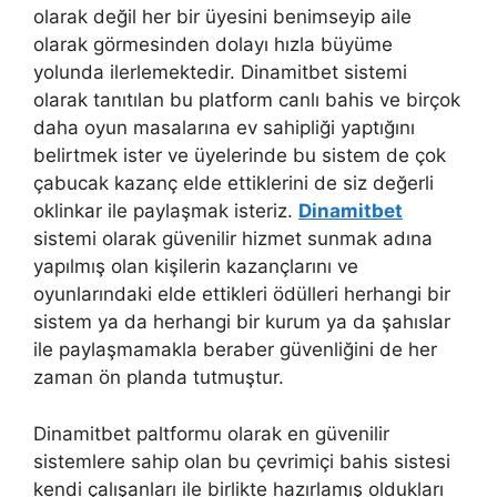
olarak değil her bir üyesini benimseyip aile
olarak görmesinden dolayı hızla büyüme
yolunda ilerlemektedir. Dinamitbet sistemi
olarak tanıtılan bu platform canlı bahis ve birçok
daha oyun masalarına ev sahipliği yaptığını
belirtmek ister ve üyelerinde bu sistem de çok
çabucak kazanç elde ettiklerini de siz değerli
oklinkar ile paylaşmak isteriz.
Dinamitbet
sistemi olarak güvenilir hizmet sunmak adına
yapılmış olan kişilerin kazançlarını ve
oyunlarındaki elde ettikleri ödülleri herhangi bir
sistem ya da herhangi bir kurum ya da şahıslar
ile paylaşmamakla beraber güvenliğini de her
zaman ön planda tutmuştur.
Dinamitbet paltformu olarak en güvenilir
sistemlere sahip olan bu çevrimiçi bahis sistesi
kendi çalışanları ile birlikte hazırlamış oldukları