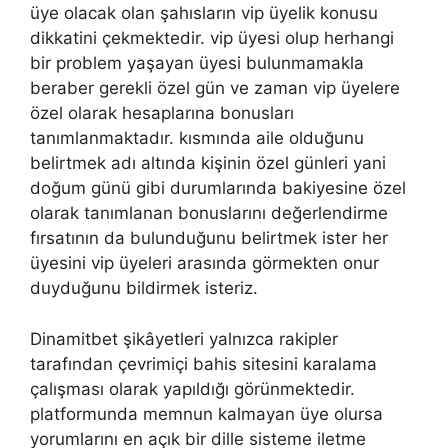
üye olacak olan şahısların vip üyelik konusu
dikkatini çekmektedir. vip üyesi olup herhangi
bir problem yaşayan üyesi bulunmamakla
beraber gerekli özel gün ve zaman vip üyelere
özel olarak hesaplarına bonusları
tanımlanmaktadır. kısmında aile olduğunu
belirtmek adı altında kişinin özel günleri yani
doğum günü gibi durumlarında bakiyesine özel
olarak tanımlanan bonuslarını değerlendirme
fırsatının da bulunduğunu belirtmek ister her
üyesini vip üyeleri arasında görmekten onur
duyduğunu bildirmek isteriz.
Dinamitbet şikâyetleri yalnızca rakipler
tarafından çevrimiçi bahis sitesini karalama
çalışması olarak yapıldığı görünmektedir.
platformunda memnun kalmayan üye olursa
yorumlarını en açık bir dille sisteme iletme