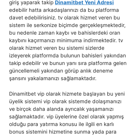
giriş yaparak takip
Dinamitbet Yeni Adresi
edebilir hatta arkadaşlarınızı da bu platforma
davet edebilirisiniz. tv olarak hizmet veren bu
sistem ile serkonize biçimde gerçekleşmektedir,
bu nedenle zaman kaybı ve bahislerdeki oran
kaybını kaçırmanızı minimuma indirmektedir. tv
olarak hizmet veren bu sistemi sizlerde
izleyerek platformda bulunun bahisleri yakından
takip edebilir ve bunun yanı sıra platforma gelen
güncellemeli yakından görüp anlık deneme
şansını yakalamanızı sağlamaktadır.
Dinamitbet vip olarak hizmete başlayan bu yeni
üyelik sistemi vip olarak sistemde dolaşmanızı
ve birçok daha alanda ayrıcalık yaşamanızı
sağlamaktadır. vip üyelerine özel olarak yapmış
olduğu para yatırma konusu ile ilgili en karlı
bonus sistemini hizmetine sunma yada para