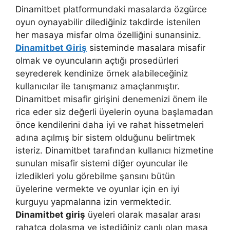
Dinamitbet platformundaki masalarda özgürce
oyun oynayabilir dilediğiniz takdirde istenilen
her masaya misfar olma özelliğini sunansiniz.
Dinamitbet Giriş
sisteminde masalara misafir
olmak ve oyuncuların açtığı prosedürleri
seyrederek kendinize örnek alabileceğiniz
kullanıcılar ile tanışmanız amaçlanmıştır.
Dinamitbet misafir girişini denemenizi önem ile
rica eder siz değerli üyelerin oyuna başlamadan
önce kendilerini daha iyi ve rahat hissetmeleri
adına açılmış bir sistem olduğunu belirtmek
isteriz. Dinamitbet tarafından kullanıcı hizmetine
sunulan misafir sistemi diğer oyuncular ile
izledikleri yolu görebilme şansını bütün
üyelerine vermekte ve oyunlar için en iyi
kurguyu yapmalarına izin vermektedir.
Dinamitbet giriş
üyeleri olarak masalar arası
rahatça dolaşma ve istediğiniz canlı olan masa