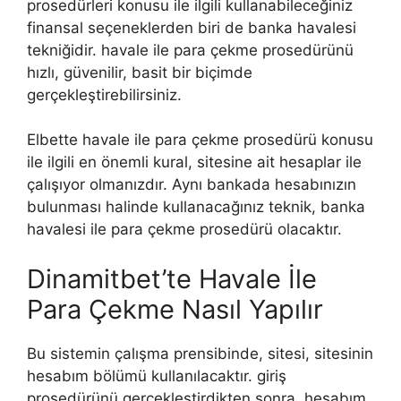
prosedürleri konusu ile ilgili kullanabileceğiniz
finansal seçeneklerden biri de banka havalesi
tekniğidir. havale ile para çekme prosedürünü
hızlı, güvenilir, basit bir biçimde
gerçekleştirebilirsiniz.
Elbette havale ile para çekme prosedürü konusu
ile ilgili en önemli kural, sitesine ait hesaplar ile
çalışıyor olmanızdır. Aynı bankada hesabınızın
bulunması halinde kullanacağınız teknik, banka
havalesi ile para çekme prosedürü olacaktır.
Dinamitbet’te Havale İle
Para Çekme Nasıl Yapılır
Bu sistemin çalışma prensibinde, sitesi, sitesinin
hesabım bölümü kullanılacaktır. giriş
prosedürünü gerçekleştirdikten sonra, hesabım