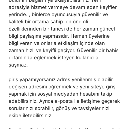
bulunan bağlantıya tıklayabilirsiniz. Yeni
adresiyle hizmet vermeye devam eden keyifler
yerinde. , binlerce oyuncusuyla güvenilir ve
kaliteli bir ortama sahip. en önemli
özelliklerinden bir tanesi de her zaman güncel
bilgi paylaşımı yapmasıdır. Hemen üyelerine
bilgi veren ve onlarla etkileşim içinde olan
zaman hızlı ve keyifli geçiyor. Güvenilir bir bahis
ortamında eğlenmek isteyen kullanıcılar
şaşmaz.
giriş yapamıyorsanız adres yenilenmiş olabilir.
değişen adresini öğrenmek ve yeni siteye giriş
yapmak için sosyal medyadan hesabını takip
edebilirsiniz. Ayrıca e-posta ile iletişime geçerek
sorularınızı sorabilir, gönüş ve tavsiyelerinizi
ekibe iletebilirsiniz.