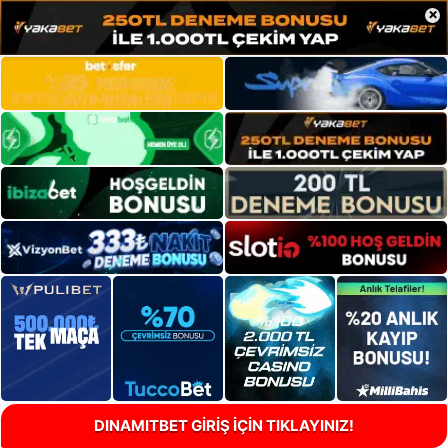
×
DINAMITBET GİRİŞ İÇİN TIKLAYINIZ!