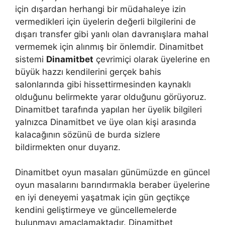
için dışardan herhangi bir müdahaleye izin
vermedikleri için üyelerin değerli bilgilerini de
dışarı transfer gibi yanlı olan davranışlara mahal
vermemek için alınmış bir önlemdir. Dinamitbet
sistemi
Dinamitbet
çevrimiçi olarak üyelerine en
büyük hazzı kendilerini gerçek bahis
salonlarında gibi hissettirmesinden kaynaklı
olduğunu belirmekte yarar olduğunu görüyoruz.
Dinamitbet tarafında yapılan her üyelik bilgileri
yalnızca Dinamitbet ve üye olan kişi arasında
kalacağının sözünü de burda sizlere
bildirmekten onur duyarız.
Dinamitbet oyun masaları günümüzde en güncel
oyun masalarını barındırmakla beraber üyelerine
en iyi deneyemi yaşatmak için gün geçtikçe
kendini geliştirmeye ve güncellemelerde
bulunmayı amaçlamaktadır. Dinamitbet