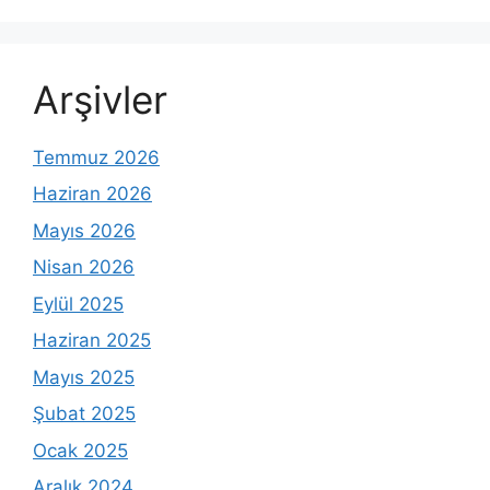
Arşivler
Temmuz 2026
Haziran 2026
Mayıs 2026
Nisan 2026
Eylül 2025
Haziran 2025
Mayıs 2025
Şubat 2025
Ocak 2025
Aralık 2024