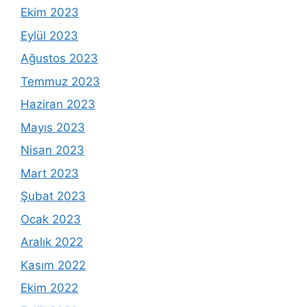
Ekim 2023
Eylül 2023
Ağustos 2023
Temmuz 2023
Haziran 2023
Mayıs 2023
Nisan 2023
Mart 2023
Şubat 2023
Ocak 2023
Aralık 2022
Kasım 2022
Ekim 2022