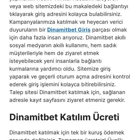
veya web sitemizdeki bu makaledeki bağlantıyı
tıklayarak giriş adresini kolayca bulabilirsiniz.
Kampanyalarımıza katılmak ve heyecan verici
duyuruların bir
Dinamitbet Giriş
parçası olmak
için daha fazla insan arıyoruz. Dinamitbet akıllı
sosyal medyanın akıllı kullanımı, hem sadık
müşterileriyle hem de ziyaret etmek
isteyebilecek yeni insanlarla bağlantı
kurmalarına yardımcı oldu. Sitemize giriş
yaparak ve geçerli oturum açma adresini kontrol
ederek giriş işlemini kolayca bitirebilirsiniz.
Talep sitesi Dinamitbet katılmak için, sağlanan
adresle kayıt sayfasını ziyaret etmeniz gerekir.
Dinamitbet Katılım Ücreti
Dinamitbet katılmak için tek bir kuruş ödemek