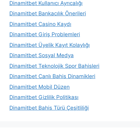
Dinamitbet Kullanıcı Ayrıcalığı
Dinamitbet Bankacılık Önerileri
Dinamitbet Casino Kaydı
Dinamitbet Giriş Problemleri
Dinamitbet Üyelik Kayıt Kolaylığı
Dinamitbet Sosyal Medya
Dinamitbet Teknolojik Spor Bahisleri
Dinamitbet Canlı Bahis Dinamikleri
Dinamitbet Mobil Düzen
Dinamitbet Gizlilik Politikası
Dinamitbet Bahis Türü Çeşitliliği