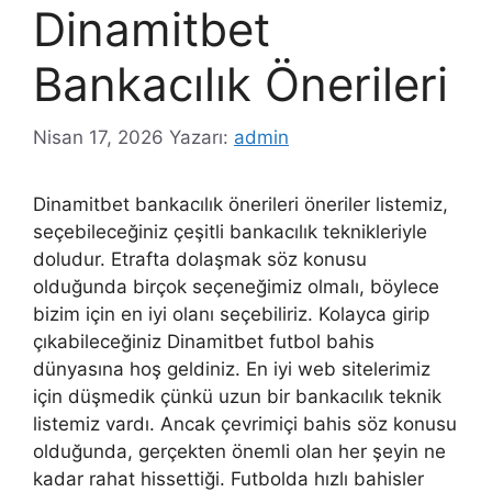
Dinamitbet
Bankacılık Önerileri
Nisan 17, 2026
Yazarı:
admin
Dinamitbet bankacılık önerileri öneriler listemiz,
seçebileceğiniz çeşitli bankacılık teknikleriyle
doludur. Etrafta dolaşmak söz konusu
olduğunda birçok seçeneğimiz olmalı, böylece
bizim için en iyi olanı seçebiliriz. Kolayca girip
çıkabileceğiniz Dinamitbet futbol bahis
dünyasına hoş geldiniz. En iyi web sitelerimiz
için düşmedik çünkü uzun bir bankacılık teknik
listemiz vardı. Ancak çevrimiçi bahis söz konusu
olduğunda, gerçekten önemli olan her şeyin ne
kadar rahat hissettiği. Futbolda hızlı bahisler