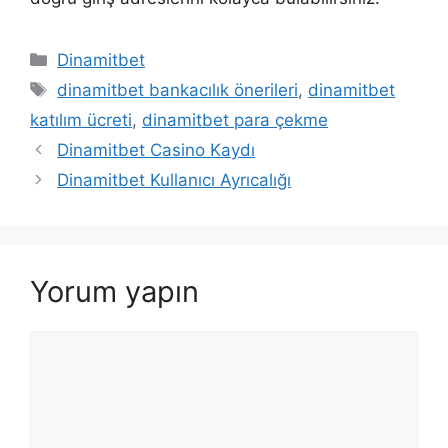
Kategoriler
Dinamitbet
Etiketler
dinamitbet bankacılık önerileri
,
dinamitbet
katılım ücreti
,
dinamitbet para çekme
Dinamitbet Casino Kaydı
Dinamitbet Kullanıcı Ayrıcalığı
Yorum yapın
Yorum