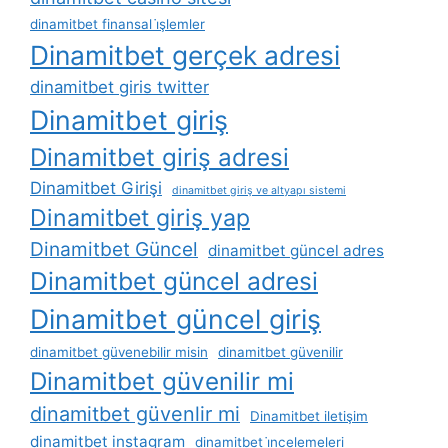
dinamitbet finansal i̇şlemler
Dinamitbet gerçek adresi
dinamitbet giris twitter
Dinamitbet giriş
Dinamitbet giriş adresi
Dinamitbet Girişi
dinamitbet giriş ve altyapı sistemi
Dinamitbet giriş yap
Dinamitbet Güncel
dinamitbet güncel adres
Dinamitbet güncel adresi
Dinamitbet güncel giriş
dinamitbet güvenebilir misin
dinamitbet güvenilir
Dinamitbet güvenilir mi
dinamitbet güvenlir mi
Dinamitbet iletişim
dinamitbet instagram
dinamitbet i̇ncelemeleri