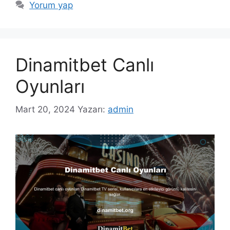
Yorum yap
Dinamitbet Canlı
Oyunları
Mart 20, 2024
Yazarı:
admin