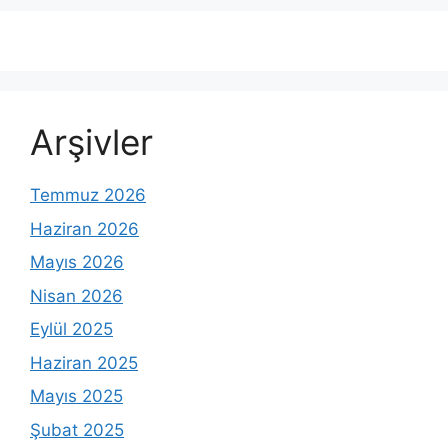
Arşivler
Temmuz 2026
Haziran 2026
Mayıs 2026
Nisan 2026
Eylül 2025
Haziran 2025
Mayıs 2025
Şubat 2025