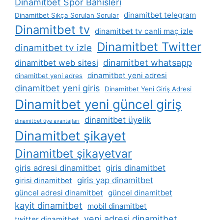
Dinamitbet Spor Bahisleri
dinamitbet telegram
Dinamitbet Sıkça Sorulan Sorular
Dinamitbet tv
dinamitbet tv canli maç izle
Dinamitbet Twitter
dinamitbet tv izle
dinamitbet whatsapp
dinamitbet web sitesi
dinamitbet yeni adresi
dinamitbet yeni adres
dinamitbet yeni giris
Dinamitbet Yeni Giriş Adresi
Dinamitbet yeni güncel giriş
dinamitbet üyelik
dinamitbet üye avantajları
Dinamitbet şikayet
Dinamitbet şikayetvar
giris adresi dinamitbet
giris dinamitbet
giris yap dinamitbet
girisi dinamitbet
güncel adresi dinamitbet
güncel dinamitbet
kayit dinamitbet
mobil dinamitbet
yeni adresi dinamitbet
twitter dinamitbet