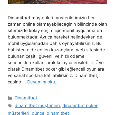
Dinamitbet müşterileri müşterilerimizin her
zaman online olamayabileceğinin bilincinde olan
sitemizde kolay erişim için mobil uygulama da
bulunmaktadır. Ayrıca hareket halindeyken de
mobil uygulamadan bahis oynayabilirsiniz. Bu
bahisten elde edilen kazançlara, web sitesinde
bulunan çeşitli güvenli ve hızlı ödeme
seçenekleri kullanılarak kolayca erişilebilir. Üye
olarak Dinamitbet poker gibi eğlenceli oyunlara
ve sanal sporlara katılabilirsiniz. Dinamitbet,
casino …
Devamını oku…
Kategoriler
Dinamitbet
Etiketler
dinamitbet müşterileri
,
dinamitbet poker
müşterileri
,
güncel dinamitbet