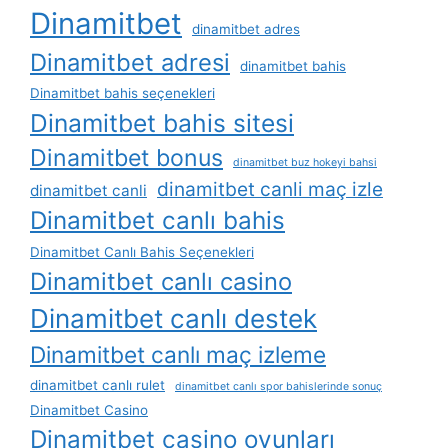
Dinamitbet
dinamitbet adres
Dinamitbet adresi
dinamitbet bahis
Dinamitbet bahis seçenekleri
Dinamitbet bahis sitesi
Dinamitbet bonus
dinamitbet buz hokeyi bahsi
dinamitbet canli maç izle
dinamitbet canli
Dinamitbet canlı bahis
Dinamitbet Canlı Bahis Seçenekleri
Dinamitbet canlı casino
Dinamitbet canlı destek
Dinamitbet canlı maç izleme
dinamitbet canlı rulet
dinamitbet canlı spor bahislerinde sonuç
Dinamitbet Casino
Dinamitbet casino oyunları