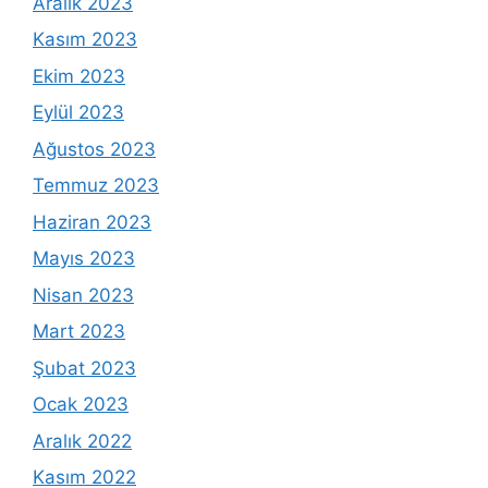
Aralık 2023
Kasım 2023
Ekim 2023
Eylül 2023
Ağustos 2023
Temmuz 2023
Haziran 2023
Mayıs 2023
Nisan 2023
Mart 2023
Şubat 2023
Ocak 2023
Aralık 2022
Kasım 2022