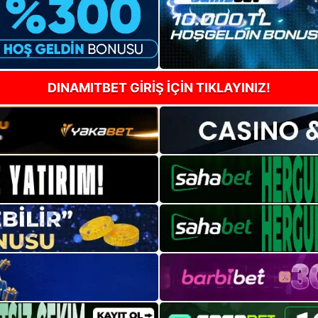
DINAMITBET GİRİŞ İÇİN TIKLAYINIZ!