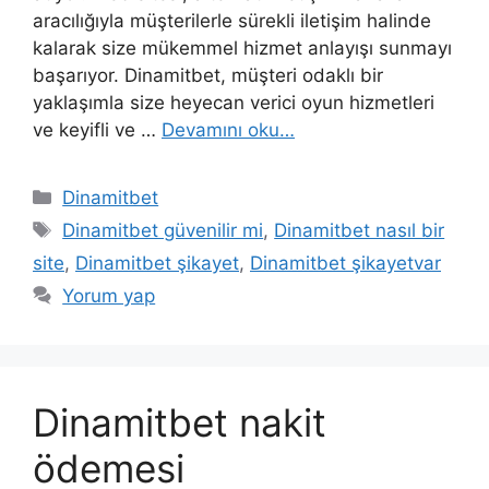
aracılığıyla müşterilerle sürekli iletişim halinde
kalarak size mükemmel hizmet anlayışı sunmayı
başarıyor. Dinamitbet, müşteri odaklı bir
yaklaşımla size heyecan verici oyun hizmetleri
ve keyifli ve …
Devamını oku…
Kategoriler
Dinamitbet
Etiketler
Dinamitbet güvenilir mi
,
Dinamitbet nasıl bir
site
,
Dinamitbet şikayet
,
Dinamitbet şikayetvar
Yorum yap
Dinamitbet nakit
ödemesi