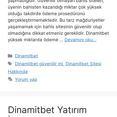
yapmadığıdır. Güvenilir olmayan bahis siteleri,
üyenin bahisten kazandığı miktar çok yüksek
olduğu takdirde ödeme prosedürünü
gerçekleştirmemektedir. Bu tarz mağduriyetler
yaşamamak için bahis sitesinin güvenilir olup
olmadığına dikkat etmeniz gereklidir. Dinamitbet
yüksek miktarda ödeme …
Devamını oku…
Kategoriler
Dinamitbet
Etiketler
Dinamitbet güvenilir mi
,
Dinamitbet Sitesi
Hakkında
Yorum yap
Dinamitbet Yatırım