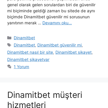
genel olarak gelen sorulardan biri de güvenilir
mi biçiminde geldiği zaman bu sitede de aynı
biçimde Dinamitbet güvenilir mi sorusunun
yanıtının merak …
Devamını oku…
Kategoriler
Dinamitbet
Etiketler
Dinamitbet
,
Dinamitbet güvenilir mi
,
Dinamitbet nasıl bir site
,
Dinamitbet şikayet
,
Dinamitbet şikayetvar
1 Yorum
Dinamitbet müşteri
hizmetleri