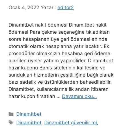
Ocak 4, 2022
Yazarı:
editor2
Dinamitbet nakit ödemesi Dinamitbet nakit
ödemesi Para çekme seçeneğine tıkladıktan
sonra hesaplanan üye geri ödemesi anında
otomatik olarak hesaplarına yatırılacaktır. Ek
prosedürler olmaksızın hesabına geri ödeme
alabilen üyeler yatırım yapabilirler. Dinamitbet
hazır kuponu Bahis sitelerinin kalitesine ve
sundukları hizmetlerin çeşitliliğine bağlı olarak
bazı sadelik ve üstünlüklerden bahsedilebilir.
Dinamitbet, kullanıcılarına ilk andan itibaren
hazır kupon fırsatları …
Devamını oku…
Kategoriler
Dinamitbet
Etiketler
Dinamitbet
,
Dinamitbet güvenilir mi
,