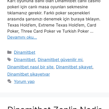
Kart oyununa dahil olan Dinamitbet canlı casino
pokeri için canlı masa oyunları sekmesine
tıklamanız gerekir. Farklı poker seçenekleri
arasında şansınızı denemek için buraya tıklayın.
Texas Hold’em, Extreme Texas Hold’em, Card
Poker, Three Card Poker ve Turkish Poker …
Devamını oku…
Kategoriler
Dinamitbet
Etiketler
Dinamitbet
,
Dinamitbet güvenilir mi
,
Dinamitbet nasıl bir site
,
Dinamitbet şikayet
,
Dinamitbet şikayetvar
Yorum yap