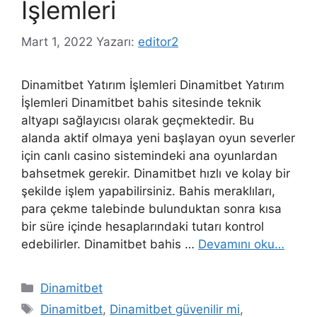
İşlemleri
Mart 1, 2022
Yazarı:
editor2
Dinamitbet Yatırım İşlemleri Dinamitbet Yatırım
İşlemleri Dinamitbet bahis sitesinde teknik
altyapı sağlayıcısı olarak geçmektedir. Bu
alanda aktif olmaya yeni başlayan oyun severler
için canlı casino sistemindeki ana oyunlardan
bahsetmek gerekir. Dinamitbet hızlı ve kolay bir
şekilde işlem yapabilirsiniz. Bahis meraklıları,
para çekme talebinde bulunduktan sonra kısa
bir süre içinde hesaplarındaki tutarı kontrol
edebilirler. Dinamitbet bahis …
Devamını oku…
Kategoriler
Dinamitbet
Etiketler
Dinamitbet
,
Dinamitbet güvenilir mi
,