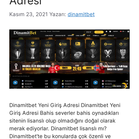
Adresi
Kasım 23, 2021
Yazarı:
dinamitbet
Dinamitbet Yeni Giriş Adresi Dinamitbet Yeni
Giriş Adresi Bahis severler bahis oynadıkları
sitenin lisanslı olup olmadığını doğal olarak
merak ediyorlar. Dinamitbet lisanslı mı?
Dinamitbet’te bu konularda çok özenli ve