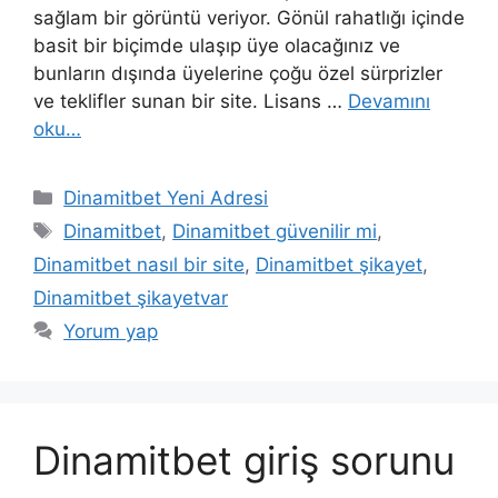
sağlam bir görüntü veriyor. Gönül rahatlığı içinde
basit bir biçimde ulaşıp üye olacağınız ve
bunların dışında üyelerine çoğu özel sürprizler
ve teklifler sunan bir site. Lisans …
Devamını
oku…
Kategoriler
Dinamitbet Yeni Adresi
Etiketler
Dinamitbet
,
Dinamitbet güvenilir mi
,
Dinamitbet nasıl bir site
,
Dinamitbet şikayet
,
Dinamitbet şikayetvar
Yorum yap
Dinamitbet giriş sorunu