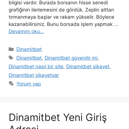
bilgisi vardır. Burada borsanın hisse senedi
grafiğinin ilerlemesini de gördük. Zeplin alttan
tırmanmaya başlar ve rakam yükselir. Böylece
kazanabilirsiniz. Bunu borsada işlem yapmak …
Devamını oku…
Kategoriler
Dinamitbet
Etiketler
Dinamitbet
,
Dinamitbet güvenilir mi
,
Dinamitbet nasıl bir site
,
Dinamitbet şikayet
,
Dinamitbet şikayetvar
Yorum yap
Dinamitbet Yeni Giriş