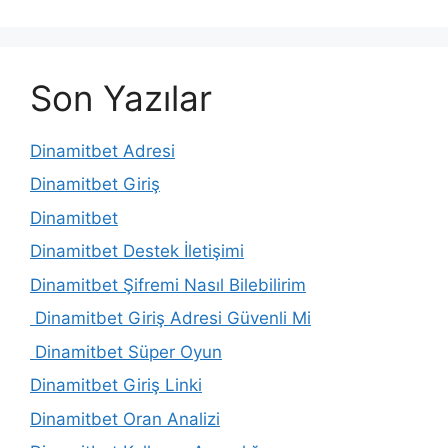
Son Yazılar
Dinamitbet Adresi
Dinamitbet Giriş
Dinamitbet
Dinamitbet Destek İletişimi
Dinamitbet Şifremi Nasıl Bilebilirim
Dinamitbet Giriş Adresi Güvenli Mi
Dinamitbet Süper Oyun
Dinamitbet Giriş Linki
Dinamitbet Oran Analizi