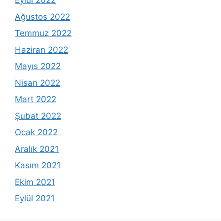
Eylül 2022
Ağustos 2022
Temmuz 2022
Haziran 2022
Mayıs 2022
Nisan 2022
Mart 2022
Şubat 2022
Ocak 2022
Aralık 2021
Kasım 2021
Ekim 2021
Eylül 2021