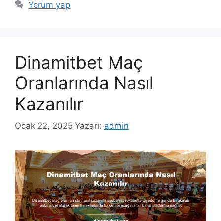
Yorum yap
Dinamitbet Maç
Oranlarında Nasıl
Kazanılır
Ocak 22, 2025
Yazarı:
admin