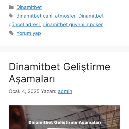
Kategoriler
Dinamitbet
Etiketler
dinamitbet canlı atmosfer
,
Dinamitbet
güncel adresi
,
dinamitbet güvenilir poker
Yorum yap
Dinamitbet Geliştirme
Aşamaları
Ocak 4, 2025
Yazarı:
admin