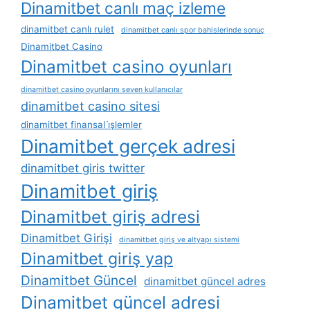
Dinamitbet canlı maç izleme
dinamitbet canlı rulet
dinamitbet canlı spor bahislerinde sonuç
Dinamitbet Casino
Dinamitbet casino oyunları
dinamitbet casino oyunlarını seven kullanıcılar
dinamitbet casino sitesi
dinamitbet finansal i̇şlemler
Dinamitbet gerçek adresi
dinamitbet giris twitter
Dinamitbet giriş
Dinamitbet giriş adresi
Dinamitbet Girişi
dinamitbet giriş ve altyapı sistemi
Dinamitbet giriş yap
Dinamitbet Güncel
dinamitbet güncel adres
Dinamitbet güncel adresi