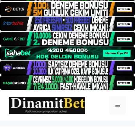
İçeriğe
atla
Menü