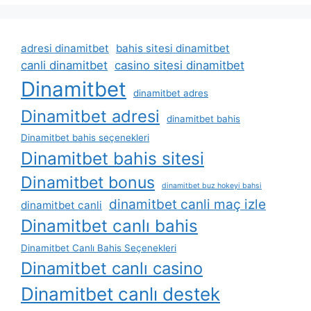
adresi dinamitbet
bahis sitesi dinamitbet
canli dinamitbet
casino sitesi dinamitbet
Dinamitbet
dinamitbet adres
Dinamitbet adresi
dinamitbet bahis
Dinamitbet bahis seçenekleri
Dinamitbet bahis sitesi
Dinamitbet bonus
dinamitbet buz hokeyi bahsi
dinamitbet canli maç izle
dinamitbet canli
Dinamitbet canlı bahis
Dinamitbet Canlı Bahis Seçenekleri
Dinamitbet canlı casino
Dinamitbet canlı destek