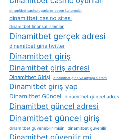
Dinamitbet casino oyunları
dinamitbet casino oyunlarını seven kullanıcılar
dinamitbet casino sitesi
dinamitbet finansal i̇şlemler
Dinamitbet gerçek adresi
dinamitbet giris twitter
Dinamitbet giriş
Dinamitbet giriş adresi
Dinamitbet Girişi
dinamitbet giriş ve altyapı sistemi
Dinamitbet giriş yap
Dinamitbet Güncel
dinamitbet güncel adres
Dinamitbet güncel adresi
Dinamitbet güncel giriş
dinamitbet güvenebilir misin
dinamitbet güvenilir
Dinamitbet güvenilir mi