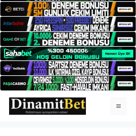
İçeriğe
atla
Menü