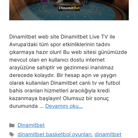
Dinamitbet web site Dinamitbet Live TV ile
Avrupa’daki tüm spor etkinliklerinin tadını
çıkarmaya hazır olun! Bu web sitesi günümüzde
mevcut olan en kullanıcı dostu internet
arayüzüne sahiptir ve gezinmesi inanılmaz
derecede kolaydır. Bir hesap açın ve yaygın
olarak kullanılan Dinamitbet canlı tv ve futbol
bahis oranları hizmetleri aracılığıyla kredi
kazanmaya başlayın! Olumsuz bir sonuç
durumunda …
Devamını oku…
Kategoriler
Dinamitbet
Etiketler
dinamitbet basketbol oyunları
,
dinamitbet