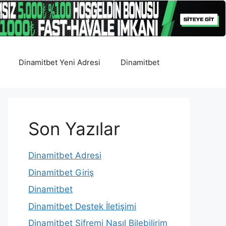
Dinamitbet Yeni Adresi
Dinamitbet
Son Yazılar
Dinamitbet Adresi
Dinamitbet Giriş
Dinamitbet
Dinamitbet Destek İletişimi
Dinamitbet Şifremi Nasıl Bilebilirim