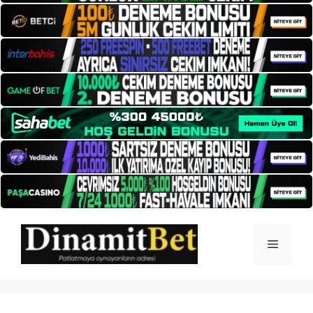
İçeriğe
atla
Menü