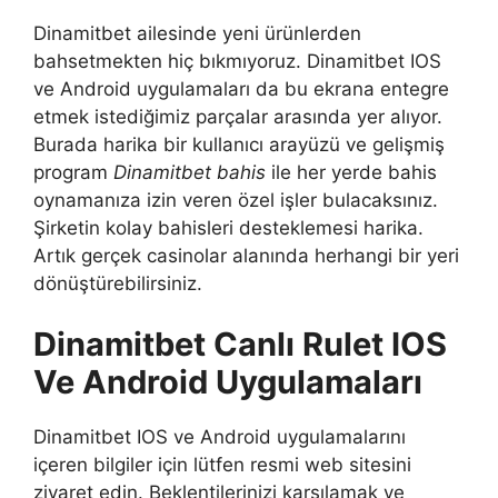
Dinamitbet ailesinde yeni ürünlerden
bahsetmekten hiç bıkmıyoruz. Dinamitbet IOS
ve Android uygulamaları da bu ekrana entegre
etmek istediğimiz parçalar arasında yer alıyor.
Burada harika bir kullanıcı arayüzü ve gelişmiş
program
Dinamitbet bahis
ile her yerde bahis
oynamanıza izin veren özel işler bulacaksınız.
Şirketin kolay bahisleri desteklemesi harika.
Artık gerçek casinolar alanında herhangi bir yeri
dönüştürebilirsiniz.
Dinamitbet Canlı Rulet IOS
Ve Android Uygulamaları
Dinamitbet IOS ve Android uygulamalarını
içeren bilgiler için lütfen resmi web sitesini
ziyaret edin. Beklentilerinizi karşılamak ve