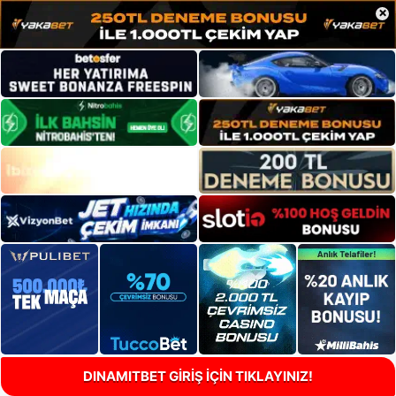
×
DINAMITBET GİRİŞ İÇİN TIKLAYINIZ!