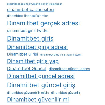
dinamitbet casino oyunlarını seven kullanıcılar
dinamitbet casino sitesi
dinamitbet finansal i̇şlemler
Dinamitbet gerçek adresi
dinamitbet giris twitter
Dinamitbet giriş
Dinamitbet giriş adresi
Dinamitbet Girişi
dinamitbet giriş ve altyapı sistemi
Dinamitbet giriş yap
Dinamitbet Güncel
dinamitbet güncel adres
Dinamitbet güncel adresi
Dinamitbet güncel giriş
dinamitbet güvenebilir misin
dinamitbet güvenilir
Dinamitbet güvenilir mi