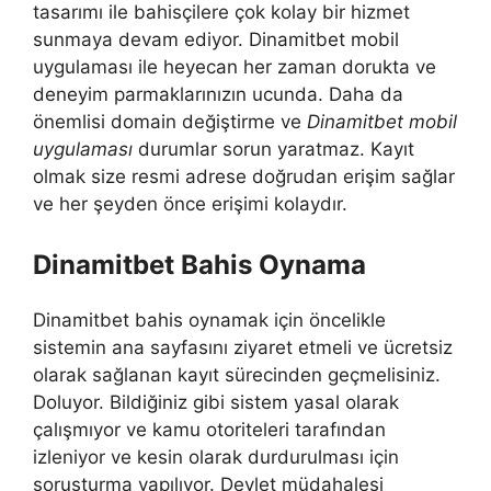
tasarımı ile bahisçilere çok kolay bir hizmet
sunmaya devam ediyor. Dinamitbet mobil
uygulaması ile heyecan her zaman dorukta ve
deneyim parmaklarınızın ucunda. Daha da
önemlisi domain değiştirme ve
Dinamitbet mobil
uygulaması
durumlar sorun yaratmaz. Kayıt
olmak size resmi adrese doğrudan erişim sağlar
ve her şeyden önce erişimi kolaydır.
Dinamitbet Bahis Oynama
Dinamitbet bahis oynamak için öncelikle
sistemin ana sayfasını ziyaret etmeli ve ücretsiz
olarak sağlanan kayıt sürecinden geçmelisiniz.
Doluyor. Bildiğiniz gibi sistem yasal olarak
çalışmıyor ve kamu otoriteleri tarafından
izleniyor ve kesin olarak durdurulması için
soruşturma yapılıyor. Devlet müdahalesi