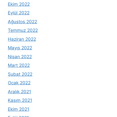
Ekim 2022
Eylül 2022
Ağustos 2022
Temmuz 2022
Haziran 2022
Mayıs 2022
Nisan 2022
Mart 2022
Şubat 2022
Ocak 2022
Aralık 2021
Kasım 2021
Ekim 2021