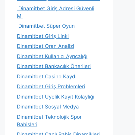
Dinamitbet Giriş Adresi Güvenli
Mi
Dinamitbet Süper Oyun
Dinamitbet Giriş Linki
Dinamitbet Oran Analizi
Dinamitbet Kullanıcı Ayrıcalığı
Dinamitbet Bankacılık Önerileri
Dinamitbet Casino Kaydı
Dinamitbet Giriş Problemleri
Dinamitbet Üyelik Kayıt Kolaylığı
Dinamitbet Sosyal Medya
Dinamitbet Teknolojik Spor
Bahisleri
Dinamitbet Canlı Bahis Dinamikleri