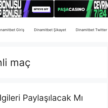
inamitbet Giriş
Dinamitbet Şikayet
Dinamitbet Twitter
nli maç
gileri Paylaşılacak Mı