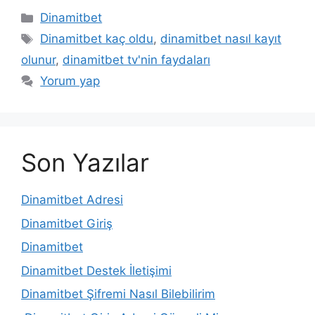
Kategoriler
Dinamitbet
Etiketler
Dinamitbet kaç oldu
,
dinamitbet nasıl kayıt
olunur
,
dinamitbet tv'nin faydaları
Yorum yap
Son Yazılar
Dinamitbet Adresi
Dinamitbet Giriş
Dinamitbet
Dinamitbet Destek İletişimi
Dinamitbet Şifremi Nasıl Bilebilirim