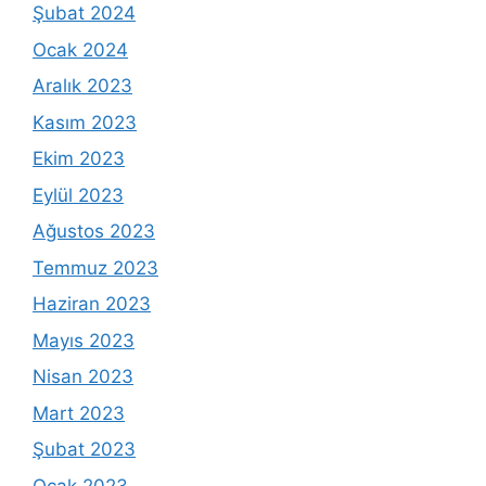
Şubat 2024
Ocak 2024
Aralık 2023
Kasım 2023
Ekim 2023
Eylül 2023
Ağustos 2023
Temmuz 2023
Haziran 2023
Mayıs 2023
Nisan 2023
Mart 2023
Şubat 2023
Ocak 2023