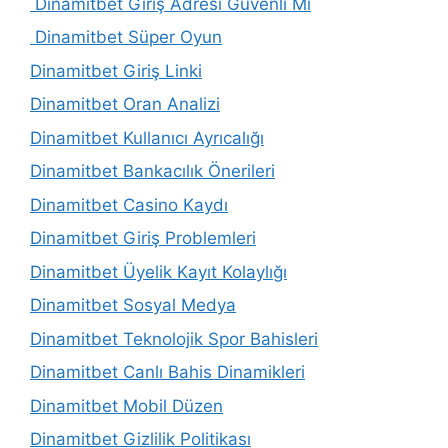
Dinamitbet Giriş Adresi Güvenli Mi
Dinamitbet Süper Oyun
Dinamitbet Giriş Linki
Dinamitbet Oran Analizi
Dinamitbet Kullanıcı Ayrıcalığı
Dinamitbet Bankacılık Önerileri
Dinamitbet Casino Kaydı
Dinamitbet Giriş Problemleri
Dinamitbet Üyelik Kayıt Kolaylığı
Dinamitbet Sosyal Medya
Dinamitbet Teknolojik Spor Bahisleri
Dinamitbet Canlı Bahis Dinamikleri
Dinamitbet Mobil Düzen
Dinamitbet Gizlilik Politikası