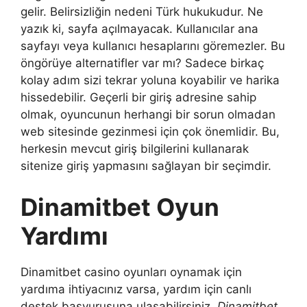
gelir. Belirsizliğin nedeni Türk hukukudur. Ne
yazık ki, sayfa açılmayacak. Kullanıcılar ana
sayfayı veya kullanıcı hesaplarını göremezler. Bu
öngörüye alternatifler var mı? Sadece birkaç
kolay adım sizi tekrar yoluna koyabilir ve harika
hissedebilir. Geçerli bir giriş adresine sahip
olmak, oyuncunun herhangi bir sorun olmadan
web sitesinde gezinmesi için çok önemlidir. Bu,
herkesin mevcut giriş bilgilerini kullanarak
sitenize giriş yapmasını sağlayan bir seçimdir.
Dinamitbet Oyun
Yardımı
Dinamitbet casino oyunları oynamak için
yardıma ihtiyacınız varsa, yardım için canlı
destek başvurusuna ulaşabilirsiniz.
Dinamitbet