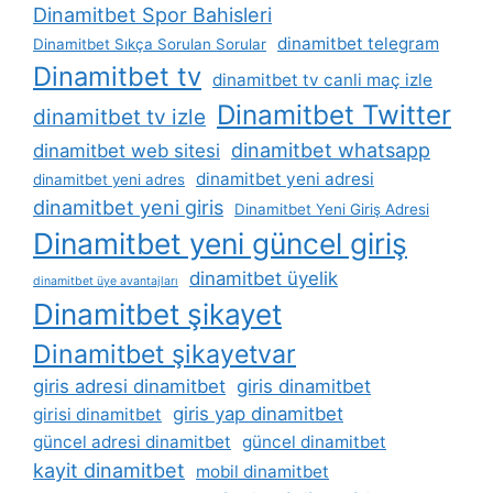
Dinamitbet Spor Bahisleri
dinamitbet telegram
Dinamitbet Sıkça Sorulan Sorular
Dinamitbet tv
dinamitbet tv canli maç izle
Dinamitbet Twitter
dinamitbet tv izle
dinamitbet whatsapp
dinamitbet web sitesi
dinamitbet yeni adresi
dinamitbet yeni adres
dinamitbet yeni giris
Dinamitbet Yeni Giriş Adresi
Dinamitbet yeni güncel giriş
dinamitbet üyelik
dinamitbet üye avantajları
Dinamitbet şikayet
Dinamitbet şikayetvar
giris adresi dinamitbet
giris dinamitbet
giris yap dinamitbet
girisi dinamitbet
güncel adresi dinamitbet
güncel dinamitbet
kayit dinamitbet
mobil dinamitbet