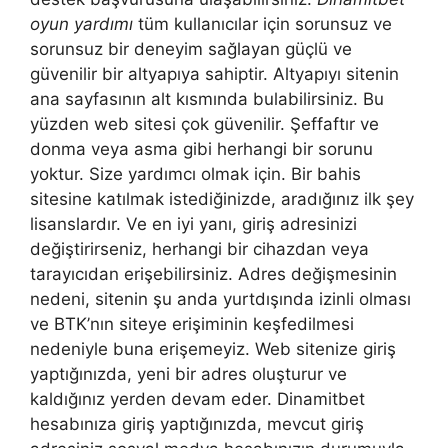
oyun yardımı
tüm kullanıcılar için sorunsuz ve
sorunsuz bir deneyim sağlayan güçlü ve
güvenilir bir altyapıya sahiptir. Altyapıyı sitenin
ana sayfasının alt kısmında bulabilirsiniz. Bu
yüzden web sitesi çok güvenilir. Şeffaftır ve
donma veya asma gibi herhangi bir sorunu
yoktur. Size yardımcı olmak için. Bir bahis
sitesine katılmak istediğinizde, aradığınız ilk şey
lisanslardır. Ve en iyi yanı, giriş adresinizi
değiştirirseniz, herhangi bir cihazdan veya
tarayıcıdan erişebilirsiniz. Adres değişmesinin
nedeni, sitenin şu anda yurtdışında izinli olması
ve BTK’nın siteye erişiminin keşfedilmesi
nedeniyle buna erişemeyiz. Web sitenize giriş
yaptığınızda, yeni bir adres oluşturur ve
kaldığınız yerden devam eder. Dinamitbet
hesabınıza giriş yaptığınızda, mevcut giriş