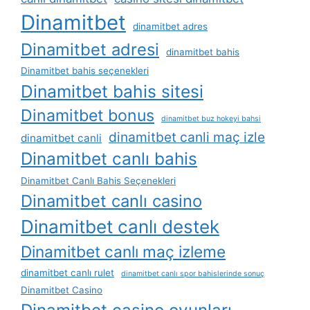
Dinamitbet
dinamitbet adres
Dinamitbet adresi
dinamitbet bahis
Dinamitbet bahis seçenekleri
Dinamitbet bahis sitesi
Dinamitbet bonus
dinamitbet buz hokeyi bahsi
dinamitbet canli maç izle
dinamitbet canli
Dinamitbet canlı bahis
Dinamitbet Canlı Bahis Seçenekleri
Dinamitbet canlı casino
Dinamitbet canlı destek
Dinamitbet canlı maç izleme
dinamitbet canlı rulet
dinamitbet canlı spor bahislerinde sonuç
Dinamitbet Casino