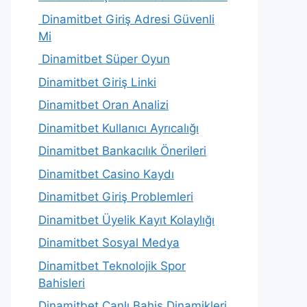
Dinamitbet Giriş Adresi Güvenli
Mi
Dinamitbet Süper Oyun
Dinamitbet Giriş Linki
Dinamitbet Oran Analizi
Dinamitbet Kullanıcı Ayrıcalığı
Dinamitbet Bankacılık Önerileri
Dinamitbet Casino Kaydı
Dinamitbet Giriş Problemleri
Dinamitbet Üyelik Kayıt Kolaylığı
Dinamitbet Sosyal Medya
Dinamitbet Teknolojik Spor
Bahisleri
Dinamitbet Canlı Bahis Dinamikleri