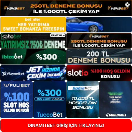
×
DINAMITBET GİRİŞ İÇİN TIKLAYINIZ!