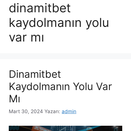
dinamitbet
kaydolmanın yolu
var mı
Dinamitbet
Kaydolmanın Yolu Var
Mı
Mart 30, 2024
Yazarı:
admin