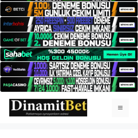
İçeriğe
atla
Menü