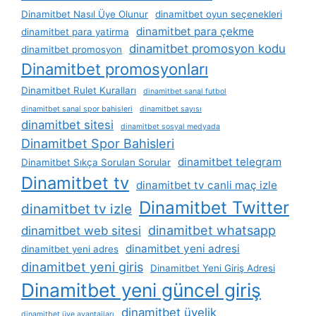
Dinamitbet Nasıl Üye Olunur
dinamitbet oyun seçenekleri
dinamitbet para çekme
dinamitbet para yatirma
dinamitbet promosyon kodu
dinamitbet promosyon
Dinamitbet promosyonları
Dinamitbet Rulet Kuralları
dinamitbet sanal futbol
dinamitbet sanal spor bahisleri
dinamitbet sayısı
dinamitbet sitesi
dinamitbet sosyal medyada
Dinamitbet Spor Bahisleri
dinamitbet telegram
Dinamitbet Sıkça Sorulan Sorular
Dinamitbet tv
dinamitbet tv canli maç izle
Dinamitbet Twitter
dinamitbet tv izle
dinamitbet whatsapp
dinamitbet web sitesi
dinamitbet yeni adresi
dinamitbet yeni adres
dinamitbet yeni giris
Dinamitbet Yeni Giriş Adresi
Dinamitbet yeni güncel giriş
dinamitbet üyelik
dinamitbet üye avantajları