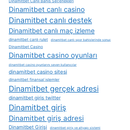
Dinamitbet Canlı Bahis Seçenekleri
Dinamitbet canlı casino
Dinamitbet canlı destek
Dinamitbet canlı maç izleme
dinamitbet canlı rulet
dinamitbet canlı spor bahislerinde sonuç
Dinamitbet Casino
Dinamitbet casino oyunları
dinamitbet casino oyunlarını seven kullanıcılar
dinamitbet casino sitesi
dinamitbet finansal i̇şlemler
Dinamitbet gerçek adresi
dinamitbet giris twitter
Dinamitbet giriş
Dinamitbet giriş adresi
Dinamitbet Girişi
dinamitbet giriş ve altyapı sistemi