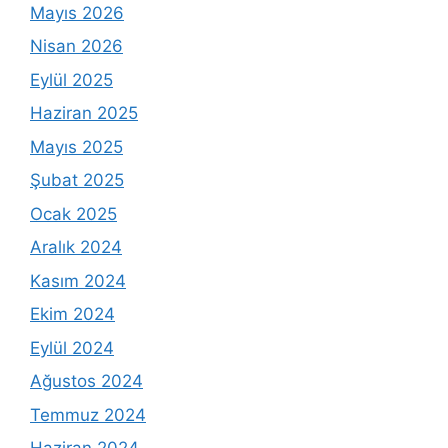
Mayıs 2026
Nisan 2026
Eylül 2025
Haziran 2025
Mayıs 2025
Şubat 2025
Ocak 2025
Aralık 2024
Kasım 2024
Ekim 2024
Eylül 2024
Ağustos 2024
Temmuz 2024