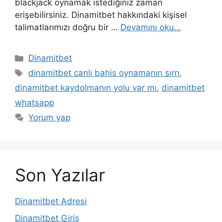
blackjack oynamak istediğiniz zaman
erişebilirsiniz. Dinamitbet hakkındaki kişisel
talimatlarımızı doğru bir …
Devamını oku…
Kategoriler
Dinamitbet
Etiketler
dinamitbet canlı bahis oynamanın sırrı
,
dinamitbet kaydolmanın yolu var mı
,
dinamitbet
whatsapp
Yorum yap
Son Yazılar
Dinamitbet Adresi
Dinamitbet Giriş