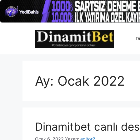
İçeriğe
atla
D
Ay:
Ocak 2022
Dinamitbet canlı de
Ocak 6, 2022
Yazarı:
editor2