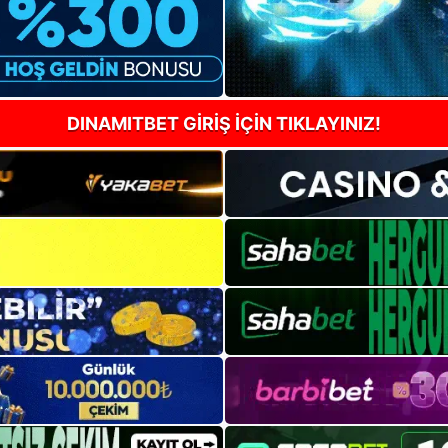
DINAMITBET GİRİŞ İÇİN TIKLAYINIZ!