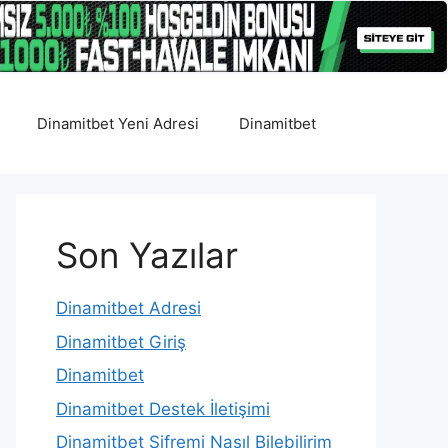
Dinamitbet Yeni Adresi
Dinamitbet
Son Yazılar
Dinamitbet Adresi
Dinamitbet Giriş
Dinamitbet
Dinamitbet Destek İletişimi
Dinamitbet Şifremi Nasıl Bilebilirim