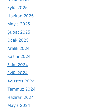
Eylül 2025
Haziran 2025
Mayıs 2025
Şubat 2025
Ocak 2025
Aralık 2024
Kasım 2024
Ekim 2024
Eylül 2024
Ağustos 2024
Temmuz 2024
Haziran 2024
Mayıs 2024