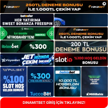
×
DINAMITBET GİRİŞ İÇİN TIKLAYINIZ!