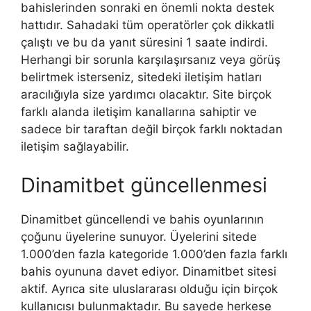
bahislerinden sonraki en önemli nokta destek
hattıdır. Sahadaki tüm operatörler çok dikkatli
çalıştı ve bu da yanıt süresini 1 saate indirdi.
Herhangi bir sorunla karşılaşırsanız veya görüş
belirtmek isterseniz, sitedeki iletişim hatları
aracılığıyla size yardımcı olacaktır. Site birçok
farklı alanda iletişim kanallarına sahiptir ve
sadece bir taraftan değil birçok farklı noktadan
iletişim sağlayabilir.
Dinamitbet güncellenmesi
Dinamitbet güncellendi ve bahis oyunlarının
çoğunu üyelerine sunuyor. Üyelerini sitede
1.000’den fazla kategoride 1.000’den fazla farklı
bahis oyununa davet ediyor. Dinamitbet sitesi
aktif. Ayrıca site uluslararası olduğu için birçok
kullanıcısı bulunmaktadır. Bu sayede herkese