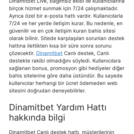
Dinamitbet Live, bağımsız ekibi ile kullanıcılarına
birçok hizmet sunmak için 7/24 çalışmaktadır.
Ayrıca özel bir e-posta hattı vardır. Kullanıcılarla
7/24 ve her yerde iletişim kurar. Bu nedenle, en
güvenilir ve en çok iletişim kuran bahis sitesi
olarak bilinir. Sitede karşılaşılan sorunları destek
hattına ilettikten kısa bir süre sonra sorunu
çözecektir.
Dinamitbet
Canlı destek, Canlı
destekte rakibi olmadığını söyledi. Kullanıcılara
sağlanan bonus, promosyon gibi hediyeler diğer
bahis sitelerine göre daha üstündür. Bu sayede
kullanıcılar herhangi bir ücret ödemeden web
sitesini doğrudan deneyebilirler.
Dinamitbet Yardım Hattı
hakkında bilgi
Dinamitbet Canlı destek hattı, müşterilerinin