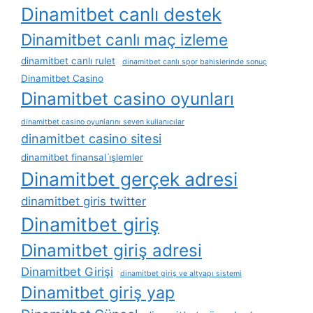
Dinamitbet canlı destek
Dinamitbet canlı maç izleme
dinamitbet canlı rulet
dinamitbet canlı spor bahislerinde sonuç
Dinamitbet Casino
Dinamitbet casino oyunları
dinamitbet casino oyunlarını seven kullanıcılar
dinamitbet casino sitesi
dinamitbet finansal i̇şlemler
Dinamitbet gerçek adresi
dinamitbet giris twitter
Dinamitbet giriş
Dinamitbet giriş adresi
Dinamitbet Girişi
dinamitbet giriş ve altyapı sistemi
Dinamitbet giriş yap