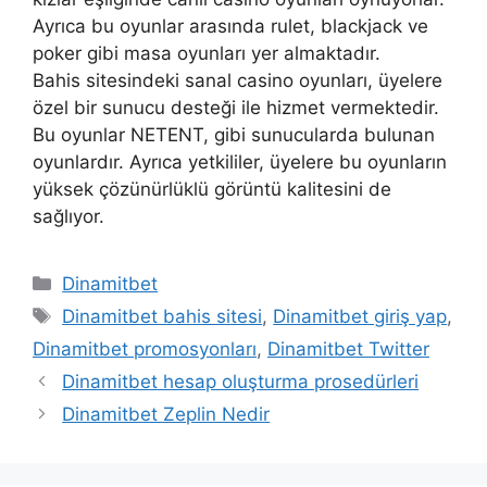
Ayrıca bu oyunlar arasında rulet, blackjack ve
poker gibi masa oyunları yer almaktadır.
Bahis sitesindeki sanal casino oyunları, üyelere
özel bir sunucu desteği ile hizmet vermektedir.
Bu oyunlar NETENT, gibi sunucularda bulunan
oyunlardır. Ayrıca yetkililer, üyelere bu oyunların
yüksek çözünürlüklü görüntü kalitesini de
sağlıyor.
Kategoriler
Dinamitbet
Etiketler
Dinamitbet bahis sitesi
,
Dinamitbet giriş yap
,
Dinamitbet promosyonları
,
Dinamitbet Twitter
Dinamitbet hesap oluşturma prosedürleri
Dinamitbet Zeplin Nedir