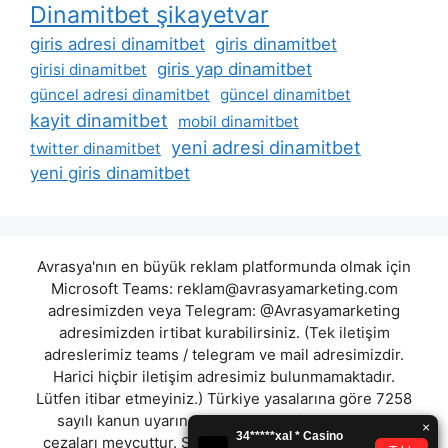
Dinamitbet şikayetvar
giris adresi dinamitbet
giris dinamitbet
giris yap dinamitbet
girisi dinamitbet
güncel adresi dinamitbet
güncel dinamitbet
kayit dinamitbet
mobil dinamitbet
yeni adresi dinamitbet
twitter dinamitbet
yeni giris dinamitbet
Avrasya'nın en büyük reklam platformunda olmak için
Microsoft Teams:
reklam@avrasyamarketing.com
adresimizden veya Telegram: @Avrasyamarketing
adresimizden irtibat kurabilirsiniz. (Tek iletişim
adreslerimiz teams / telegram ve mail adresimizdir.
Harici hiçbir iletişim adresimiz bulunmamaktadır.
Lütfen itibar etmeyiniz.) Türkiye yasalarına göre 7258
sayılı kanun uyarınca yasa dışı bahis oynamanın
cezaları mevcuttur. Şu an bulunduğunuz site hiç bir