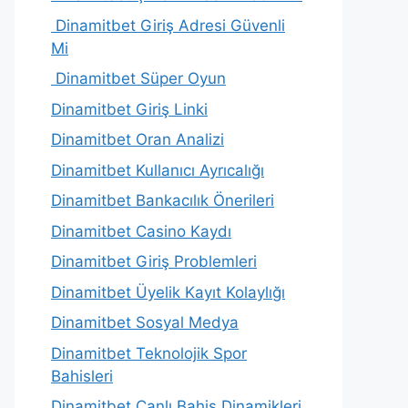
Dinamitbet Giriş Adresi Güvenli
Mi
Dinamitbet Süper Oyun
Dinamitbet Giriş Linki
Dinamitbet Oran Analizi
Dinamitbet Kullanıcı Ayrıcalığı
Dinamitbet Bankacılık Önerileri
Dinamitbet Casino Kaydı
Dinamitbet Giriş Problemleri
Dinamitbet Üyelik Kayıt Kolaylığı
Dinamitbet Sosyal Medya
Dinamitbet Teknolojik Spor
Bahisleri
Dinamitbet Canlı Bahis Dinamikleri