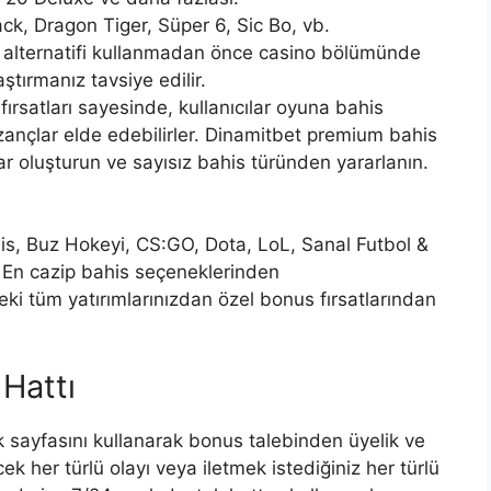
ack, Dragon Tiger, Süper 6, Sic Bo, vb.
i alternatifi kullanmadan önce casino bölümünde
tırmanız tavsiye edilir.
ırsatları sayesinde, kullanıcılar oyuna bahis
ançlar elde edebilirler. Dinamitbet premium bahis
lar oluşturun ve sayısız bahis türünden yararlanın.
​Tenis, Buz Hokeyi, CS:GO, Dota, LoL, Sanal Futbol &
b. En cazip bahis seçeneklerinden
eki tüm yatırımlarınızdan özel bonus fırsatlarından
Hattı
k sayfasını kullanarak bonus talebinden üyelik ve
k her türlü olayı veya iletmek istediğiniz her türlü