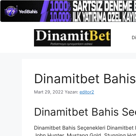
İçeriğe
atla
D
Dinamitbet Bahis
Mart 29, 2022
Yazarı:
editor2
Dinamitbet Bahis Se
Dinamitbet Bahis Seçenekleri Dinamitbet 
John Hunter, Mustang Gold, Stunning Hot 