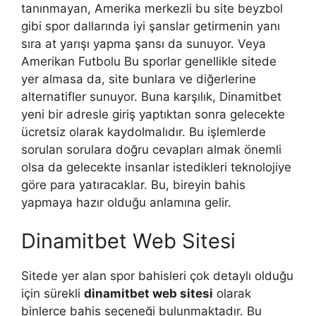
tanınmayan, Amerika merkezli bu site beyzbol
gibi spor dallarında iyi şanslar getirmenin yanı
sıra at yarışı yapma şansı da sunuyor. Veya
Amerikan Futbolu Bu sporlar genellikle sitede
yer almasa da, site bunlara ve diğerlerine
alternatifler sunuyor. Buna karşılık, Dinamitbet
yeni bir adresle giriş yaptıktan sonra gelecekte
ücretsiz olarak kaydolmalıdır. Bu işlemlerde
sorulan sorulara doğru cevapları almak önemli
olsa da gelecekte insanlar istedikleri teknolojiye
göre para yatıracaklar. Bu, bireyin bahis
yapmaya hazır olduğu anlamına gelir.
Dinamitbet Web Sitesi
Sitede yer alan spor bahisleri çok detaylı olduğu
için sürekli
dinamitbet web sitesi
olarak
binlerce bahis seçeneği bulunmaktadır. Bu