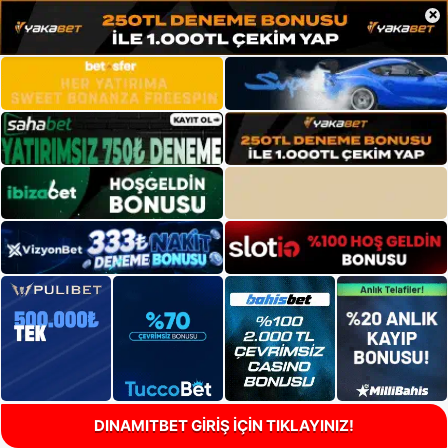
×
DINAMITBET GİRİŞ İÇİN TIKLAYINIZ!