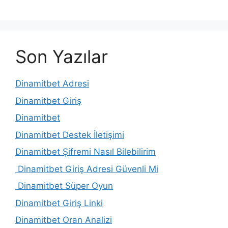
Son Yazılar
Dinamitbet Adresi
Dinamitbet Giriş
Dinamitbet
Dinamitbet Destek İletişimi
Dinamitbet Şifremi Nasıl Bilebilirim
Dinamitbet Giriş Adresi Güvenli Mi
Dinamitbet Süper Oyun
Dinamitbet Giriş Linki
Dinamitbet Oran Analizi