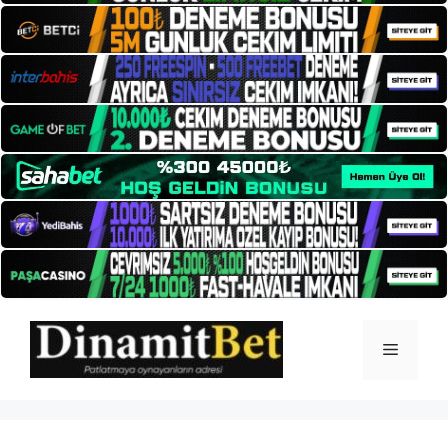
İçeriğe
atla
Menü