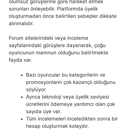
olumsuz görüşlerine göre hareket etmek
sorunları önleyebilir. Platformda üyelik
oluşturmadan önce belirtilen sebepler dikkate
alınmalıdır.
Forum sitelerindeki veya inceleme
sayfalarındaki görüşlere dayanarak, çoğu
oyuncunun memnun olduğunu belirtmekte
fayda var.
Bazı oyuncular bu kategorilerin ve
promosyonların çok kazançlı olduğunu
söylüyor.
Ayrıca teknoloji veya üyelik seviyesi
ücretlerini ödemeye yardımcı olan çok
sayıda üye var.
Tüm incelemeleri inceledikten sonra bir
hesap oluşturmak kolaydır.