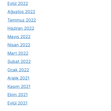
Eylül 2022
Ağustos 2022
Temmuz 2022
Haziran 2022
Mayıs 2022
Nisan 2022
Mart 2022
Şubat 2022
Ocak 2022
Aralık 2021
Kasım 2021
Ekim 2021
Eylül 2021