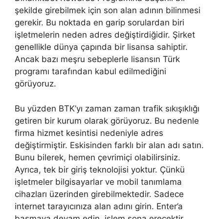
şekilde girebilmek için son alan adının bilinmesi
gerekir. Bu noktada en garip sorulardan biri
işletmelerin neden adres değiştirdiğidir. Şirket
genellikle dünya çapında bir lisansa sahiptir.
Ancak bazı meşru sebeplerle lisansın Türk
programı tarafından kabul edilmediğini
görüyoruz.
Bu yüzden BTK’yı zaman zaman trafik sıkışıklığı
getiren bir kurum olarak görüyoruz. Bu nedenle
firma hizmet kesintisi nedeniyle adres
değiştirmiştir. Eskisinden farklı bir alan adı satın.
Bunu bilerek, hemen çevrimiçi olabilirsiniz.
Ayrıca, tek bir giriş teknolojisi yoktur. Çünkü
işletmeler bilgisayarlar ve mobil tanımlama
cihazları üzerinden girebilmektedir. Sadece
internet tarayıcınıza alan adını girin. Enter’a
basmaya devam edin, işlem sona erecektir.