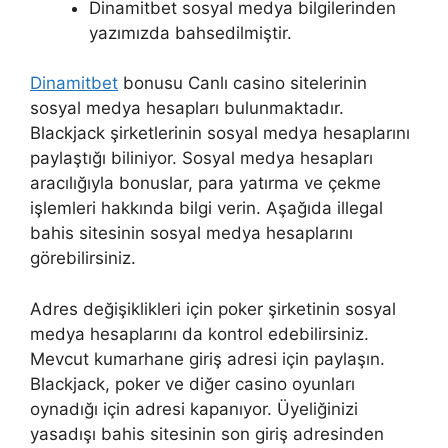
Dinamitbet sosyal medya bilgilerinden
yazımızda bahsedilmiştir.
Dinamitbet
bonusu Canlı casino sitelerinin
sosyal medya hesapları bulunmaktadır.
Blackjack şirketlerinin sosyal medya hesaplarını
paylaştığı biliniyor. Sosyal medya hesapları
aracılığıyla bonuslar, para yatırma ve çekme
işlemleri hakkında bilgi verin. Aşağıda illegal
bahis sitesinin sosyal medya hesaplarını
görebilirsiniz.
Adres değişiklikleri için poker şirketinin sosyal
medya hesaplarını da kontrol edebilirsiniz.
Mevcut kumarhane giriş adresi için paylaşın.
Blackjack, poker ve diğer casino oyunları
oynadığı için adresi kapanıyor. Üyeliğinizi
yasadışı bahis sitesinin son giriş adresinden