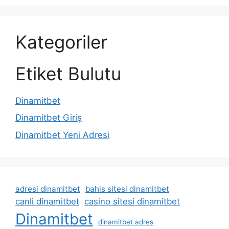
Kategoriler
Etiket Bulutu
Dinamitbet
Dinamitbet Giriş
Dinamitbet Yeni Adresi
adresi dinamitbet
bahis sitesi dinamitbet
canli dinamitbet
casino sitesi dinamitbet
Dinamitbet
dinamitbet adres