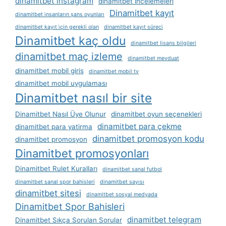
dinamitbet instagram
dinamitbet i̇ncelemeleri
Dinamitbet kayıt
dinamitbet i̇nsanların şans oyunları
dinamitbet kayıt i̇çin gerekli olan
dinamitbet kayıt süreci
Dinamitbet kaç oldu
dinamitbet lisans bilgileri
dinamitbet maç izleme
dinamitbet mevduat
dinamitbet mobil giriş
dinamitbet mobil tv
dinamitbet mobil uygulaması
Dinamitbet nasıl bir site
Dinamitbet Nasıl Üye Olunur
dinamitbet oyun seçenekleri
dinamitbet para çekme
dinamitbet para yatirma
dinamitbet promosyon kodu
dinamitbet promosyon
Dinamitbet promosyonları
Dinamitbet Rulet Kuralları
dinamitbet sanal futbol
dinamitbet sanal spor bahisleri
dinamitbet sayısı
dinamitbet sitesi
dinamitbet sosyal medyada
Dinamitbet Spor Bahisleri
dinamitbet telegram
Dinamitbet Sıkça Sorulan Sorular