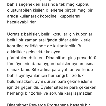
bahis seçenekleri arasında tek maç kuponu
oluşturabilen kişiler, dilerlerse birçok maçı bir
arada kullanarak koordineli kuponlarını
hazırlayabilirler.
Ücretsiz bahisler, belirli koşullar için kuponlar
belirli bir zaman aralığında diğer etkinliklerle
koordine edildiğinde de kullanılabilir. Bu
etkinlikler gelecekte kolayca
görüntülenebilirken, Dinamitbet giriş prosedürü
tüm üyelerin daha uygun bahisler oynamasına
olanak tanır. Site adına para yatıran ve ileride
bahis oynayanlar için herhangi bir zorluk
bulunmazken, aynı durum para çekme işlemi
için de geçerlidir. Üyeler siteden para çekerken
herhangi bir zorluk ve sorunla karşılaşmazlar.
Dinamitbet Rewards Programına başarılı bir