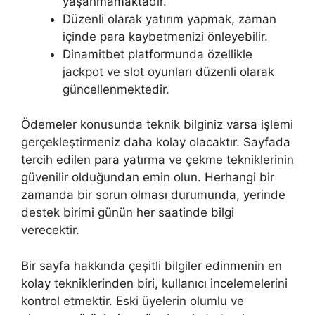
yaşanmamaktadır.
Düzenli olarak yatırım yapmak, zaman
içinde para kaybetmenizi önleyebilir.
Dinamitbet platformunda özellikle
jackpot ve slot oyunları düzenli olarak
güncellenmektedir.
Ödemeler konusunda teknik bilginiz varsa işlemi
gerçekleştirmeniz daha kolay olacaktır. Sayfada
tercih edilen para yatırma ve çekme tekniklerinin
güvenilir olduğundan emin olun. Herhangi bir
zamanda bir sorun olması durumunda, yerinde
destek birimi günün her saatinde bilgi
verecektir.
Bir sayfa hakkında çeşitli bilgiler edinmenin en
kolay tekniklerinden biri, kullanıcı incelemelerini
kontrol etmektir. Eski üyelerin olumlu ve