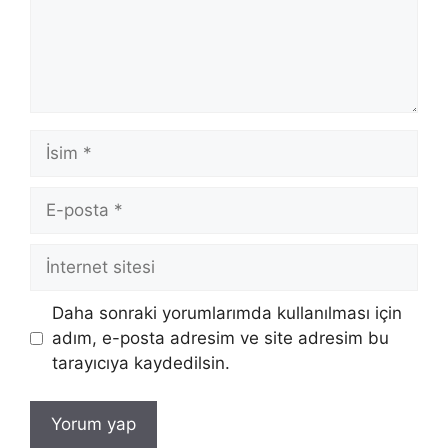
İsim
E-
posta
İnternet
sitesi
Daha sonraki yorumlarımda kullanılması için
adım, e-posta adresim ve site adresim bu
tarayıcıya kaydedilsin.