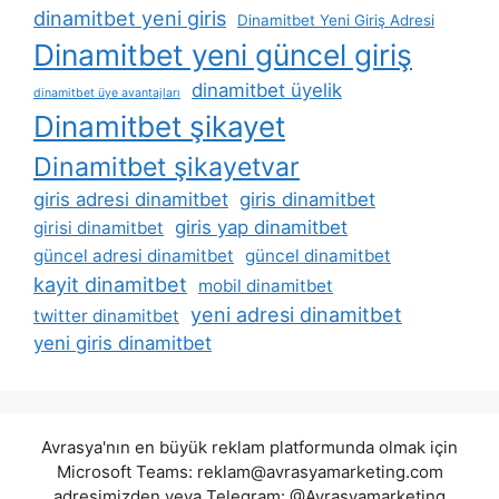
dinamitbet yeni giris
Dinamitbet Yeni Giriş Adresi
Dinamitbet yeni güncel giriş
dinamitbet üyelik
dinamitbet üye avantajları
Dinamitbet şikayet
Dinamitbet şikayetvar
giris adresi dinamitbet
giris dinamitbet
giris yap dinamitbet
girisi dinamitbet
güncel adresi dinamitbet
güncel dinamitbet
kayit dinamitbet
mobil dinamitbet
yeni adresi dinamitbet
twitter dinamitbet
yeni giris dinamitbet
Avrasya'nın en büyük reklam platformunda olmak için
Microsoft Teams:
reklam@avrasyamarketing.com
adresimizden veya Telegram: @Avrasyamarketing