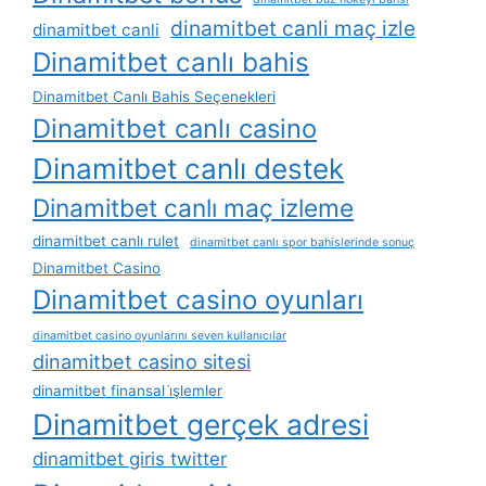
dinamitbet canli maç izle
dinamitbet canli
Dinamitbet canlı bahis
Dinamitbet Canlı Bahis Seçenekleri
Dinamitbet canlı casino
Dinamitbet canlı destek
Dinamitbet canlı maç izleme
dinamitbet canlı rulet
dinamitbet canlı spor bahislerinde sonuç
Dinamitbet Casino
Dinamitbet casino oyunları
dinamitbet casino oyunlarını seven kullanıcılar
dinamitbet casino sitesi
dinamitbet finansal i̇şlemler
Dinamitbet gerçek adresi
dinamitbet giris twitter