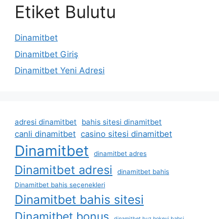
Etiket Bulutu
Dinamitbet
Dinamitbet Giriş
Dinamitbet Yeni Adresi
adresi dinamitbet
bahis sitesi dinamitbet
canli dinamitbet
casino sitesi dinamitbet
Dinamitbet
dinamitbet adres
Dinamitbet adresi
dinamitbet bahis
Dinamitbet bahis seçenekleri
Dinamitbet bahis sitesi
Dinamitbet bonus
dinamitbet buz hokeyi bahsi