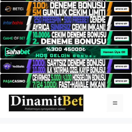
İçeriğe
atla
Menü