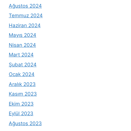
Ağustos 2024
Temmuz 2024
Haziran 2024
Mayıs 2024
Nisan 2024
Mart 2024
Şubat 2024
Ocak 2024
Aralık 2023
Kasım 2023
Ekim 2023
Eylül 2023
Ağustos 2023