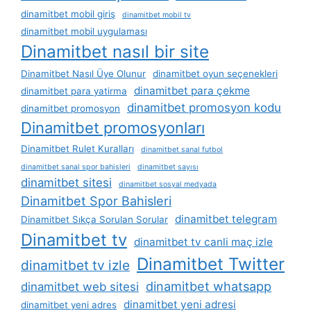
dinamitbet mobil giriş
dinamitbet mobil tv
dinamitbet mobil uygulaması
Dinamitbet nasıl bir site
Dinamitbet Nasıl Üye Olunur
dinamitbet oyun seçenekleri
dinamitbet para çekme
dinamitbet para yatirma
dinamitbet promosyon kodu
dinamitbet promosyon
Dinamitbet promosyonları
Dinamitbet Rulet Kuralları
dinamitbet sanal futbol
dinamitbet sanal spor bahisleri
dinamitbet sayısı
dinamitbet sitesi
dinamitbet sosyal medyada
Dinamitbet Spor Bahisleri
dinamitbet telegram
Dinamitbet Sıkça Sorulan Sorular
Dinamitbet tv
dinamitbet tv canli maç izle
Dinamitbet Twitter
dinamitbet tv izle
dinamitbet whatsapp
dinamitbet web sitesi
dinamitbet yeni adresi
dinamitbet yeni adres