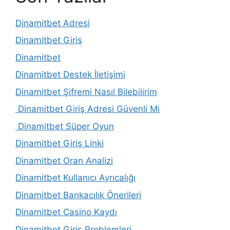
Dinamitbet Adresi
Dinamitbet Giriş
Dinamitbet
Dinamitbet Destek İletişimi
Dinamitbet Şifremi Nasıl Bilebilirim
Dinamitbet Giriş Adresi Güvenli Mi
Dinamitbet Süper Oyun
Dinamitbet Giriş Linki
Dinamitbet Oran Analizi
Dinamitbet Kullanıcı Ayrıcalığı
Dinamitbet Bankacılık Önerileri
Dinamitbet Casino Kaydı
Dinamitbet Giriş Problemleri