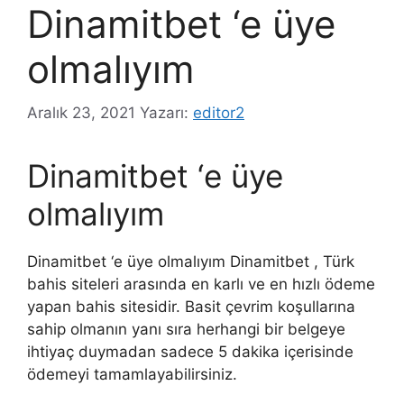
Dinamitbet ‘e üye
olmalıyım
Aralık 23, 2021
Yazarı:
editor2
Dinamitbet ‘e üye
olmalıyım
Dinamitbet ‘e üye olmalıyım Dinamitbet , Türk
bahis siteleri arasında en karlı ve en hızlı ödeme
yapan bahis sitesidir. Basit çevrim koşullarına
sahip olmanın yanı sıra herhangi bir belgeye
ihtiyaç duymadan sadece 5 dakika içerisinde
ödemeyi tamamlayabilirsiniz.