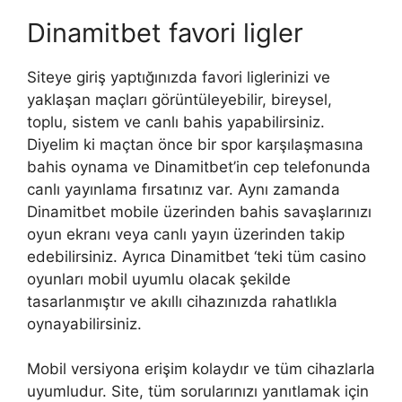
Dinamitbet favori ligler
Siteye giriş yaptığınızda favori liglerinizi ve
yaklaşan maçları görüntüleyebilir, bireysel,
toplu, sistem ve canlı bahis yapabilirsiniz.
Diyelim ki maçtan önce bir spor karşılaşmasına
bahis oynama ve Dinamitbet’in cep telefonunda
canlı yayınlama fırsatınız var. Aynı zamanda
Dinamitbet mobile üzerinden bahis savaşlarınızı
oyun ekranı veya canlı yayın üzerinden takip
edebilirsiniz. Ayrıca Dinamitbet ‘teki tüm casino
oyunları mobil uyumlu olacak şekilde
tasarlanmıştır ve akıllı cihazınızda rahatlıkla
oynayabilirsiniz.
Mobil versiyona erişim kolaydır ve tüm cihazlarla
uyumludur. Site, tüm sorularınızı yanıtlamak için