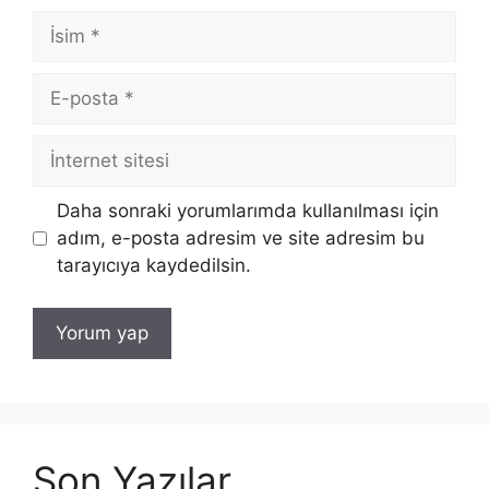
İsim
E-
posta
İnternet
sitesi
Daha sonraki yorumlarımda kullanılması için
adım, e-posta adresim ve site adresim bu
tarayıcıya kaydedilsin.
Son Yazılar