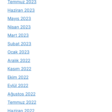
Temmuz 2023
Haziran 2023
Mayıs 2023
Nisan 2023
Mart 2023
Şubat 2023
Ocak 2023
Aralık 2022
Kasım 2022
Ekim 2022
Eylül 2022
Ağustos 2022
Temmuz 2022
Haziran 2022