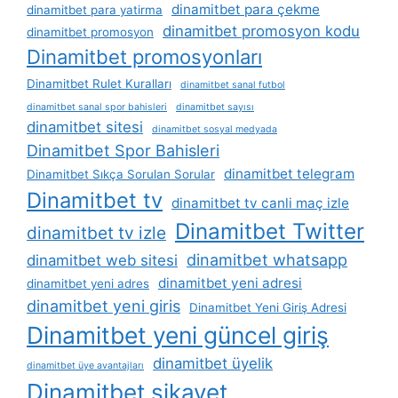
dinamitbet para çekme
dinamitbet para yatirma
dinamitbet promosyon kodu
dinamitbet promosyon
Dinamitbet promosyonları
Dinamitbet Rulet Kuralları
dinamitbet sanal futbol
dinamitbet sanal spor bahisleri
dinamitbet sayısı
dinamitbet sitesi
dinamitbet sosyal medyada
Dinamitbet Spor Bahisleri
dinamitbet telegram
Dinamitbet Sıkça Sorulan Sorular
Dinamitbet tv
dinamitbet tv canli maç izle
Dinamitbet Twitter
dinamitbet tv izle
dinamitbet whatsapp
dinamitbet web sitesi
dinamitbet yeni adresi
dinamitbet yeni adres
dinamitbet yeni giris
Dinamitbet Yeni Giriş Adresi
Dinamitbet yeni güncel giriş
dinamitbet üyelik
dinamitbet üye avantajları
Dinamitbet şikayet