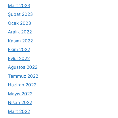
Mart 2023
Şubat 2023
Ocak 2023
Aralık 2022
Kasım 2022
Ekim 2022
Eylül 2022
Ağustos 2022
Temmuz 2022
Haziran 2022
Mayıs 2022
Nisan 2022
Mart 2022