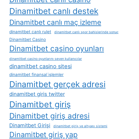
Dinamitbet canlı destek
Dinamitbet canlı maç izleme
dinamitbet canlı rulet
dinamitbet canlı spor bahislerinde sonuç
Dinamitbet Casino
Dinamitbet casino oyunları
dinamitbet casino oyunlarını seven kullanıcılar
dinamitbet casino sitesi
dinamitbet finansal i̇şlemler
Dinamitbet gerçek adresi
dinamitbet giris twitter
Dinamitbet giriş
Dinamitbet giriş adresi
Dinamitbet Girişi
dinamitbet giriş ve altyapı sistemi
Dinamitbet giriş yap