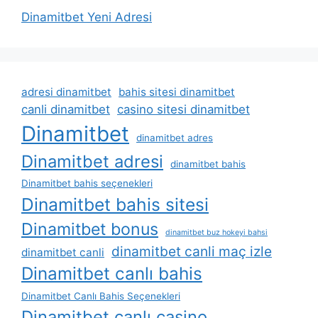
Dinamitbet Yeni Adresi
adresi dinamitbet
bahis sitesi dinamitbet
canli dinamitbet
casino sitesi dinamitbet
Dinamitbet
dinamitbet adres
Dinamitbet adresi
dinamitbet bahis
Dinamitbet bahis seçenekleri
Dinamitbet bahis sitesi
Dinamitbet bonus
dinamitbet buz hokeyi bahsi
dinamitbet canli maç izle
dinamitbet canli
Dinamitbet canlı bahis
Dinamitbet Canlı Bahis Seçenekleri
Dinamitbet canlı casino