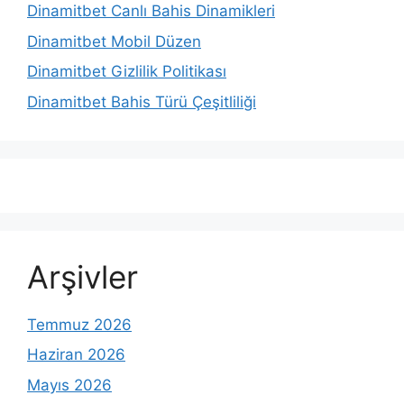
Dinamitbet Canlı Bahis Dinamikleri
Dinamitbet Mobil Düzen
Dinamitbet Gizlilik Politikası
Dinamitbet Bahis Türü Çeşitliliği
Arşivler
Temmuz 2026
Haziran 2026
Mayıs 2026