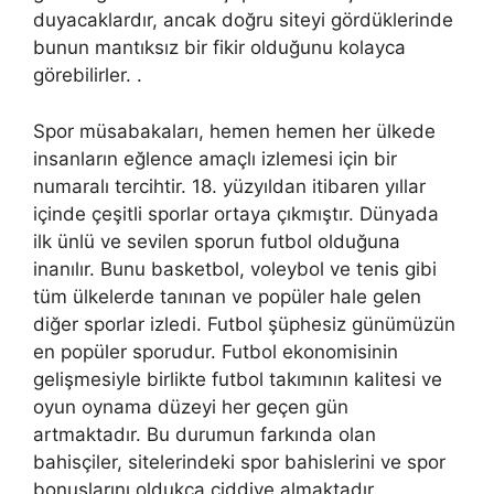
duyacaklardır, ancak doğru siteyi gördüklerinde
bunun mantıksız bir fikir olduğunu kolayca
görebilirler. .
Spor müsabakaları, hemen hemen her ülkede
insanların eğlence amaçlı izlemesi için bir
numaralı tercihtir. 18. yüzyıldan itibaren yıllar
içinde çeşitli sporlar ortaya çıkmıştır. Dünyada
ilk ünlü ve sevilen sporun futbol olduğuna
inanılır. Bunu basketbol, ​​voleybol ve tenis gibi
tüm ülkelerde tanınan ve popüler hale gelen
diğer sporlar izledi. Futbol şüphesiz günümüzün
en popüler sporudur. Futbol ekonomisinin
gelişmesiyle birlikte futbol takımının kalitesi ve
oyun oynama düzeyi her geçen gün
artmaktadır. Bu durumun farkında olan
bahisçiler, sitelerindeki spor bahislerini ve spor
bonuslarını oldukça ciddiye almaktadır.