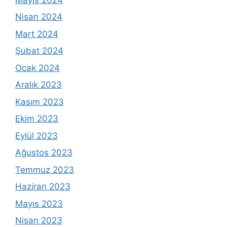
Nisan 2024
Mart 2024
Şubat 2024
Ocak 2024
Aralık 2023
Kasım 2023
Ekim 2023
Eylül 2023
Ağustos 2023
Temmuz 2023
Haziran 2023
Mayıs 2023
Nisan 2023