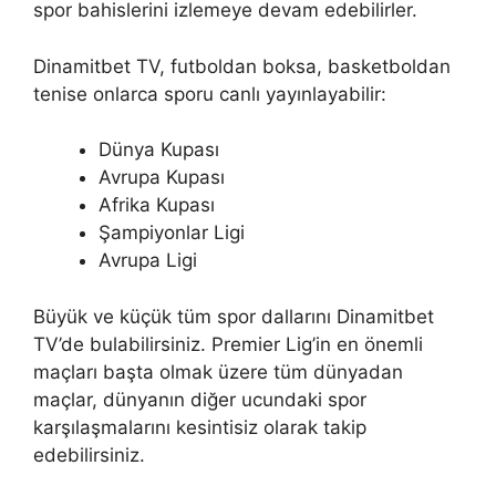
spor bahislerini izlemeye devam edebilirler.
Dinamitbet TV, futboldan boksa, basketboldan
tenise onlarca sporu canlı yayınlayabilir:
Dünya Kupası
Avrupa Kupası
Afrika Kupası
Şampiyonlar Ligi
Avrupa Ligi
Büyük ve küçük tüm spor dallarını Dinamitbet
TV’de bulabilirsiniz. Premier Lig’in en önemli
maçları başta olmak üzere tüm dünyadan
maçlar, dünyanın diğer ucundaki spor
karşılaşmalarını kesintisiz olarak takip
edebilirsiniz.