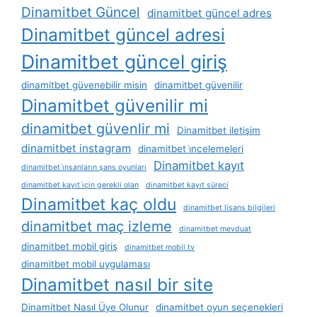
Dinamitbet Güncel
dinamitbet güncel adres
Dinamitbet güncel adresi
Dinamitbet güncel giriş
dinamitbet güvenebilir misin
dinamitbet güvenilir
Dinamitbet güvenilir mi
dinamitbet güvenlir mi
Dinamitbet iletişim
dinamitbet instagram
dinamitbet i̇ncelemeleri
Dinamitbet kayıt
dinamitbet i̇nsanların şans oyunları
dinamitbet kayıt i̇çin gerekli olan
dinamitbet kayıt süreci
Dinamitbet kaç oldu
dinamitbet lisans bilgileri
dinamitbet maç izleme
dinamitbet mevduat
dinamitbet mobil giriş
dinamitbet mobil tv
dinamitbet mobil uygulaması
Dinamitbet nasıl bir site
Dinamitbet Nasıl Üye Olunur
dinamitbet oyun seçenekleri