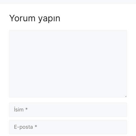
Yorum yapın
Yorum
İsim
E-
posta