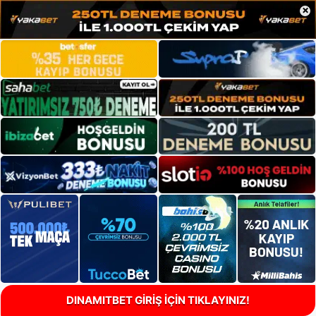
×
DINAMITBET GİRİŞ İÇİN TIKLAYINIZ!