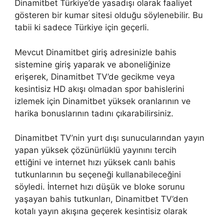
Dinamitbet Türkiye’de yasadışı olarak faaliyet
gösteren bir kumar sitesi olduğu söylenebilir. Bu
tabii ki sadece Türkiye için geçerli.
Mevcut Dinamitbet giriş adresinizle bahis
sistemine giriş yaparak ve aboneliğinize
erişerek, Dinamitbet TV’de gecikme veya
kesintisiz HD akışı olmadan spor bahislerini
izlemek için Dinamitbet yüksek oranlarının ve
harika bonuslarının tadını çıkarabilirsiniz.
Dinamitbet TV’nin yurt dışı sunucularından yayın
yapan yüksek çözünürlüklü yayınını tercih
ettiğini ve internet hızı yüksek canlı bahis
tutkunlarının bu seçeneği kullanabileceğini
söyledi. İnternet hızı düşük ve bloke sorunu
yaşayan bahis tutkunları, Dinamitbet TV’den
kotalı yayın akışına geçerek kesintisiz olarak