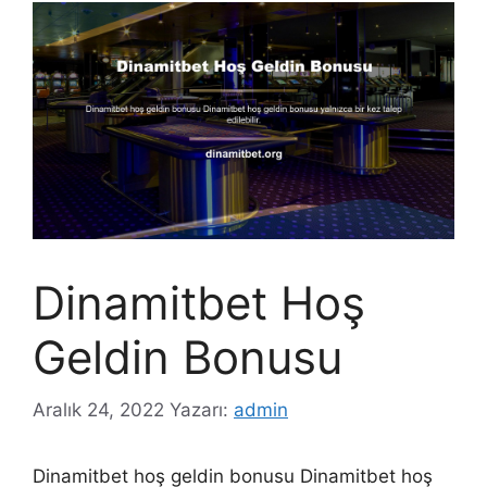
Dinamitbet Hoş
Geldin Bonusu
Aralık 24, 2022
Yazarı:
admin
Dinamitbet hoş geldin bonusu Dinamitbet hoş