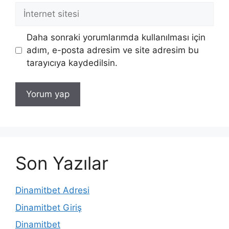
İnternet
sitesi
Daha sonraki yorumlarımda kullanılması için
adım, e-posta adresim ve site adresim bu
tarayıcıya kaydedilsin.
Son Yazılar
Dinamitbet Adresi
Dinamitbet Giriş
Dinamitbet