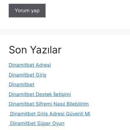
Son Yazılar
Dinamitbet Adresi
Dinamitbet Giriş
Dinamitbet
Dinamitbet Destek İletişimi
Dinamitbet Şifremi Nasıl Bilebilirim
Dinamitbet Giriş Adresi Güvenli Mi
Dinamitbet Süper Oyun