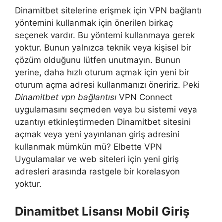
Dinamitbet sitelerine erişmek için VPN bağlantı
yöntemini kullanmak için önerilen birkaç
seçenek vardır. Bu yöntemi kullanmaya gerek
yoktur. Bunun yalnızca teknik veya kişisel bir
çözüm olduğunu lütfen unutmayın. Bunun
yerine, daha hızlı oturum açmak için yeni bir
oturum açma adresi kullanmanızı öneririz. Peki
Dinamitbet vpn bağlantısı
VPN Connect
uygulamasını seçmeden veya bu sistemi veya
uzantıyı etkinleştirmeden Dinamitbet sitesini
açmak veya yeni yayınlanan giriş adresini
kullanmak mümkün mü? Elbette VPN
Uygulamalar ve web siteleri için yeni giriş
adresleri arasında rastgele bir korelasyon
yoktur.
Dinamitbet Lisansı Mobil Giriş