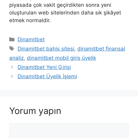
piyasada çok vakit geçirdikten sonra yeni
oluşturulan web sitelerinden daha sık şikâyet
etmek normaldir.
Kategoriler
Dinamitbet
Etiketler
Dinamitbet bahis sitesi
,
dinamitbet finansal
analiz
,
dinamitbet mobil giriş üyelik
Dinamitbet Yeni Girişi
Dinamitbet Üyelik İşlemi
Yorum yapın
Yorum