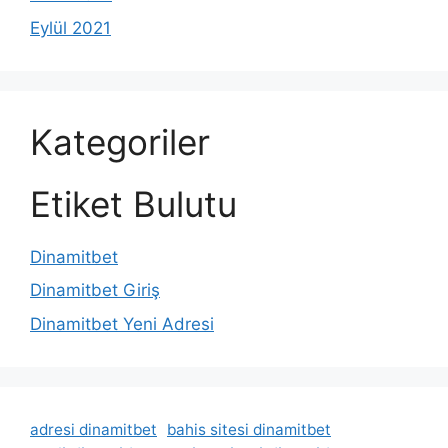
Eylül 2021
Kategoriler
Etiket Bulutu
Dinamitbet
Dinamitbet Giriş
Dinamitbet Yeni Adresi
adresi dinamitbet
bahis sitesi dinamitbet