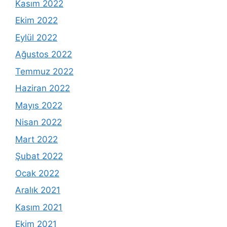
Kasım 2022
Ekim 2022
Eylül 2022
Ağustos 2022
Temmuz 2022
Haziran 2022
Mayıs 2022
Nisan 2022
Mart 2022
Şubat 2022
Ocak 2022
Aralık 2021
Kasım 2021
Ekim 2021