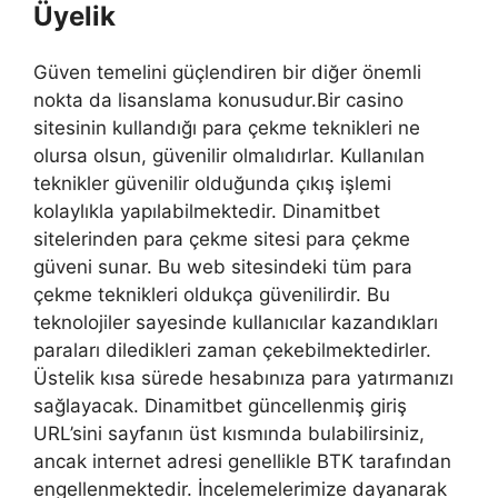
Üyelik
Güven temelini güçlendiren bir diğer önemli
nokta da lisanslama konusudur.Bir casino
sitesinin kullandığı para çekme teknikleri ne
olursa olsun, güvenilir olmalıdırlar. Kullanılan
teknikler güvenilir olduğunda çıkış işlemi
kolaylıkla yapılabilmektedir. Dinamitbet
sitelerinden para çekme sitesi para çekme
güveni sunar. Bu web sitesindeki tüm para
çekme teknikleri oldukça güvenilirdir. Bu
teknolojiler sayesinde kullanıcılar kazandıkları
paraları diledikleri zaman çekebilmektedirler.
Üstelik kısa sürede hesabınıza para yatırmanızı
sağlayacak. Dinamitbet güncellenmiş giriş
URL’sini sayfanın üst kısmında bulabilirsiniz,
ancak internet adresi genellikle BTK tarafından
engellenmektedir. İncelemelerimize dayanarak