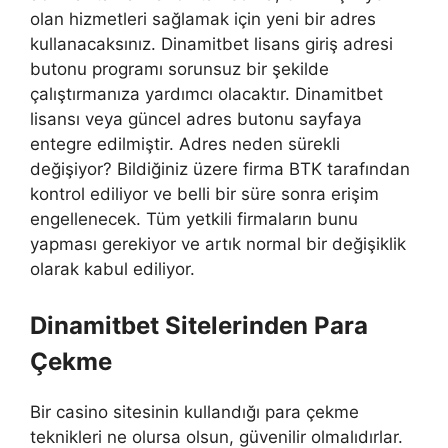
olan hizmetleri sağlamak için yeni bir adres
kullanacaksınız. Dinamitbet lisans giriş adresi
butonu programı sorunsuz bir şekilde
çalıştırmanıza yardımcı olacaktır. Dinamitbet
lisansı veya güncel adres butonu sayfaya
entegre edilmiştir. Adres neden sürekli
değişiyor? Bildiğiniz üzere firma BTK tarafından
kontrol ediliyor ve belli bir süre sonra erişim
engellenecek. Tüm yetkili firmaların bunu
yapması gerekiyor ve artık normal bir değişiklik
olarak kabul ediliyor.
Dinamitbet Sitelerinden Para
Çekme
Bir casino sitesinin kullandığı para çekme
teknikleri ne olursa olsun, güvenilir olmalıdırlar.