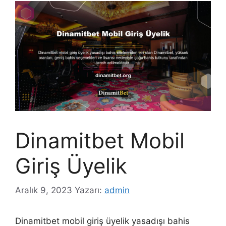
Dinamitbet Mobil
Giriş Üyelik
Aralık 9, 2023
Yazarı:
admin
Dinamitbet mobil giriş üyelik yasadışı bahis