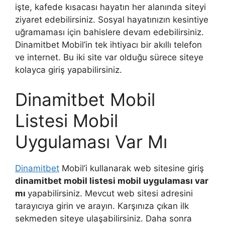
işte, kafede kısacası hayatın her alanında siteyi
ziyaret edebilirsiniz. Sosyal hayatınızın kesintiye
uğramaması için bahislere devam edebilirsiniz.
Dinamitbet Mobil’in tek ihtiyacı bir akıllı telefon
ve internet. Bu iki site var olduğu sürece siteye
kolayca giriş yapabilirsiniz.
Dinamitbet Mobil
Listesi Mobil
Uygulaması Var Mı
Dinamitbet
Mobil’i kullanarak web sitesine giriş
dinamitbet mobil listesi mobil uygulaması var
mı
yapabilirsiniz. Mevcut web sitesi adresini
tarayıcıya girin ve arayın. Karşınıza çıkan ilk
sekmeden siteye ulaşabilirsiniz. Daha sonra