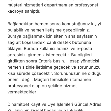
müşteri hizmetleri departmanı en profesyonel
kadroya sahiptir.
Bağlandıktan hemen sonra konuştuğunuz kişiyi
bulabilir ve hemen iletişime geçebilirsiniz.
Buraya bağlanmak için sitenin ana sayfasının
sağ alt köşesindeki canlı destek butonuna
tıklayın. Burada kullanıcı adınızı ve e-posta
adresinizi girmeniz istenecektir. Bu bilgileri
girdikten sonra Enter’a basın. Hesap yöneticisi
hemen sizinle iletişime geçecek ve sorununuzu
kısa sürede çözecektir. Sorununuzun ne olduğu
önemli değil. Müşteri temsilcileri tamamen
profesyonel olup bu şekilde hizmet
vermektedirler
Dinamitbet Kayıt ve Üye İşlemleri Güncel Adres
Kullanıcının kişisel hesap ve bankacılık