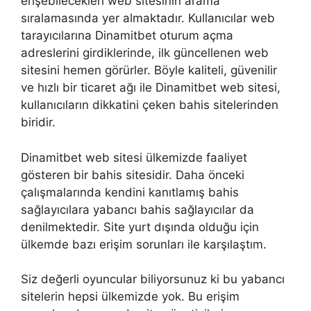
erişebilecekleri web sitesinin arama
sıralamasında yer almaktadır. Kullanıcılar web
tarayıcılarına Dinamitbet oturum açma
adreslerini girdiklerinde, ilk güncellenen web
sitesini hemen görürler. Böyle kaliteli, güvenilir
ve hızlı bir ticaret ağı ile Dinamitbet web sitesi,
kullanıcıların dikkatini çeken bahis sitelerinden
biridir.
Dinamitbet web sitesi ülkemizde faaliyet
gösteren bir bahis sitesidir. Daha önceki
çalışmalarında kendini kanıtlamış bahis
sağlayıcılara yabancı bahis sağlayıcılar da
denilmektedir. Site yurt dışında olduğu için
ülkemde bazı erişim sorunları ile karşılaştım.
Siz değerli oyuncular biliyorsunuz ki bu yabancı
sitelerin hepsi ülkemizde yok. Bu erişim