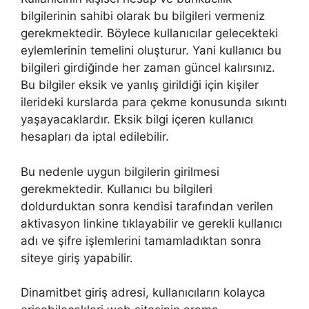
bilgilerinin sahibi olarak bu bilgileri vermeniz
gerekmektedir. Böylece kullanıcılar gelecekteki
eylemlerinin temelini oluşturur. Yani kullanıcı bu
bilgileri girdiğinde her zaman güncel kalırsınız.
Bu bilgiler eksik ve yanlış girildiği için kişiler
ilerideki kurslarda para çekme konusunda sıkıntı
yaşayacaklardır. Eksik bilgi içeren kullanıcı
hesapları da iptal edilebilir.
Bu nedenle uygun bilgilerin girilmesi
gerekmektedir. Kullanıcı bu bilgileri
doldurduktan sonra kendisi tarafından verilen
aktivasyon linkine tıklayabilir ve gerekli kullanıcı
adı ve şifre işlemlerini tamamladıktan sonra
siteye giriş yapabilir.
Dinamitbet giriş adresi, kullanıcıların kolayca