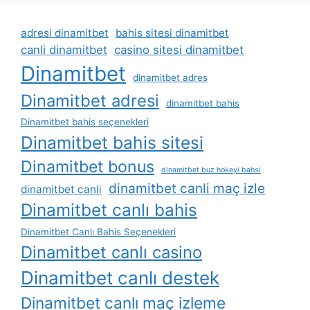
adresi dinamitbet
bahis sitesi dinamitbet
canli dinamitbet
casino sitesi dinamitbet
Dinamitbet
dinamitbet adres
Dinamitbet adresi
dinamitbet bahis
Dinamitbet bahis seçenekleri
Dinamitbet bahis sitesi
Dinamitbet bonus
dinamitbet buz hokeyi bahsi
dinamitbet canli maç izle
dinamitbet canli
Dinamitbet canlı bahis
Dinamitbet Canlı Bahis Seçenekleri
Dinamitbet canlı casino
Dinamitbet canlı destek
Dinamitbet canlı maç izleme