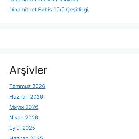
Dinamitbet Bahis Türü Çeşitliliği
Arşivler
Temmuz 2026
Haziran 2026
Mayıs 2026
Nisan 2026
Eylül 2025
Haziran 2025