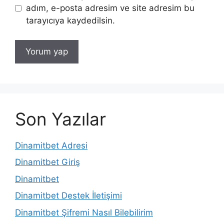
adım, e-posta adresim ve site adresim bu
tarayıcıya kaydedilsin.
Son Yazılar
Dinamitbet Adresi
Dinamitbet Giriş
Dinamitbet
Dinamitbet Destek İletişimi
Dinamitbet Şifremi Nasıl Bilebilirim