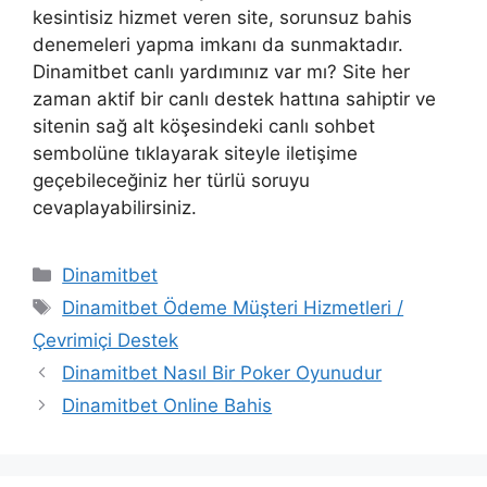
kesintisiz hizmet veren site, sorunsuz bahis
denemeleri yapma imkanı da sunmaktadır.
Dinamitbet canlı yardımınız var mı? Site her
zaman aktif bir canlı destek hattına sahiptir ve
sitenin sağ alt köşesindeki canlı sohbet
sembolüne tıklayarak siteyle iletişime
geçebileceğiniz her türlü soruyu
cevaplayabilirsiniz.
Kategoriler
Dinamitbet
Etiketler
Dinamitbet Ödeme Müşteri Hizmetleri /
Çevrimiçi Destek
Dinamitbet Nasıl Bir Poker Oyunudur
Dinamitbet Online Bahis