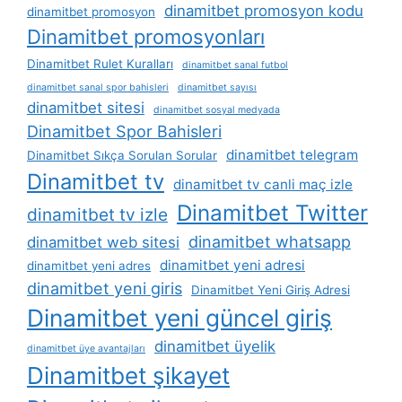
dinamitbet promosyon kodu
dinamitbet promosyon
Dinamitbet promosyonları
Dinamitbet Rulet Kuralları
dinamitbet sanal futbol
dinamitbet sanal spor bahisleri
dinamitbet sayısı
dinamitbet sitesi
dinamitbet sosyal medyada
Dinamitbet Spor Bahisleri
dinamitbet telegram
Dinamitbet Sıkça Sorulan Sorular
Dinamitbet tv
dinamitbet tv canli maç izle
Dinamitbet Twitter
dinamitbet tv izle
dinamitbet whatsapp
dinamitbet web sitesi
dinamitbet yeni adresi
dinamitbet yeni adres
dinamitbet yeni giris
Dinamitbet Yeni Giriş Adresi
Dinamitbet yeni güncel giriş
dinamitbet üyelik
dinamitbet üye avantajları
Dinamitbet şikayet