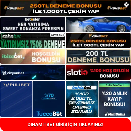
×
DINAMITBET GİRİŞ İÇİN TIKLAYINIZ!