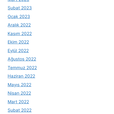
Şubat 2023
Ocak 2023
Aralık 2022
Kasım 2022
Ekim 2022
Eylül 2022
Ağustos 2022
Temmuz 2022
Haziran 2022
Mayıs 2022
Nisan 2022
Mart 2022
Şubat 2022