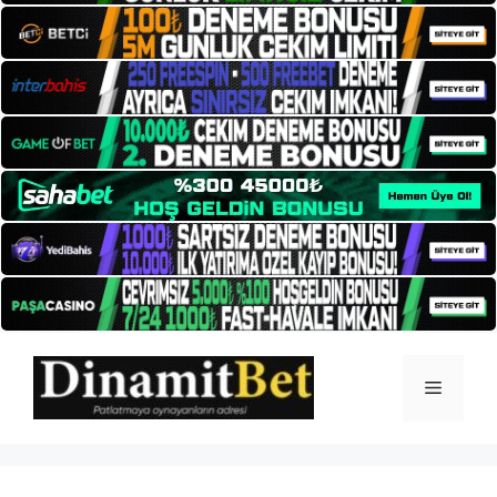
İçeriğe
atla
Menü