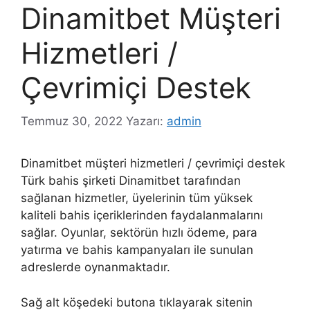
Dinamitbet Müşteri
Hizmetleri /
Çevrimiçi Destek
Temmuz 30, 2022
Yazarı:
admin
Dinamitbet müşteri hizmetleri / çevrimiçi destek
Türk bahis şirketi Dinamitbet tarafından
sağlanan hizmetler, üyelerinin tüm yüksek
kaliteli bahis içeriklerinden faydalanmalarını
sağlar. Oyunlar, sektörün hızlı ödeme, para
yatırma ve bahis kampanyaları ile sunulan
adreslerde oynanmaktadır.
Sağ alt köşedeki butona tıklayarak sitenin