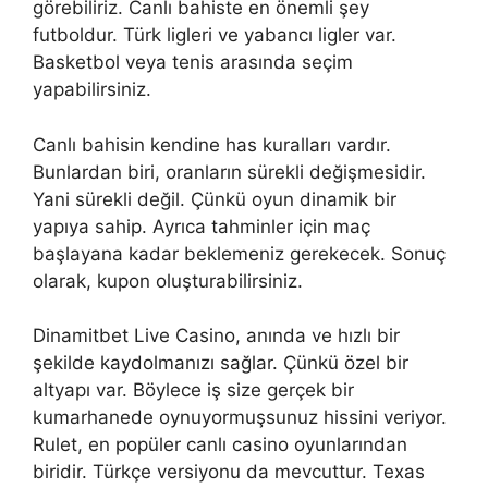
görebiliriz. Canlı bahiste en önemli şey
futboldur. Türk ligleri ve yabancı ligler var.
Basketbol veya tenis arasında seçim
yapabilirsiniz.
Canlı bahisin kendine has kuralları vardır.
Bunlardan biri, oranların sürekli değişmesidir.
Yani sürekli değil. Çünkü oyun dinamik bir
yapıya sahip. Ayrıca tahminler için maç
başlayana kadar beklemeniz gerekecek. Sonuç
olarak, kupon oluşturabilirsiniz.
Dinamitbet Live Casino, anında ve hızlı bir
şekilde kaydolmanızı sağlar. Çünkü özel bir
altyapı var. Böylece iş size gerçek bir
kumarhanede oynuyormuşsunuz hissini veriyor.
Rulet, en popüler canlı casino oyunlarından
biridir. Türkçe versiyonu da mevcuttur. Texas