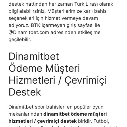
destek hattından her zaman Türk Lirası olarak
bilgi alabilirsiniz. Müşterilerimize karlı bahis
seçenekleri için hizmet vermeye devam
ediyoruz. BTK içermeyen giriş sayfası ile
@Dinamitbet.com adresinden etkileşime
geçilebilir.
Dinamitbet
Ödeme Müşteri
Hizmetleri / Çevrimiçi
Destek
Dinamitbet spor bahisleri en popüler oyun
mekanlarından
dinamitbet ödeme müşteri
hizmetleri / çevrimiçi destek
biridir. Futbol, ​​