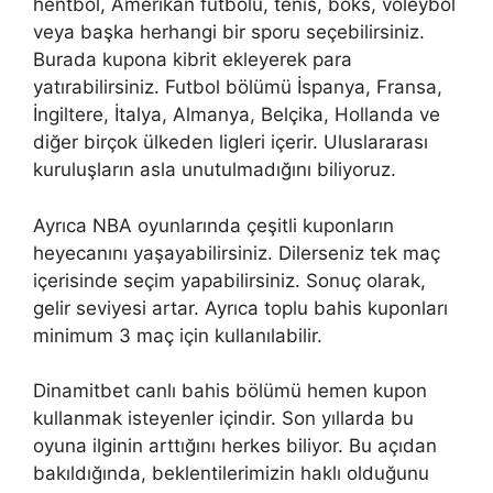
hentbol, ​​Amerikan futbolu, tenis, boks, voleybol
veya başka herhangi bir sporu seçebilirsiniz.
Burada kupona kibrit ekleyerek para
yatırabilirsiniz. Futbol bölümü İspanya, Fransa,
İngiltere, İtalya, Almanya, Belçika, Hollanda ve
diğer birçok ülkeden ligleri içerir. Uluslararası
kuruluşların asla unutulmadığını biliyoruz.
Ayrıca NBA oyunlarında çeşitli kuponların
heyecanını yaşayabilirsiniz. Dilerseniz tek maç
içerisinde seçim yapabilirsiniz. Sonuç olarak,
gelir seviyesi artar. Ayrıca toplu bahis kuponları
minimum 3 maç için kullanılabilir.
Dinamitbet canlı bahis bölümü hemen kupon
kullanmak isteyenler içindir. Son yıllarda bu
oyuna ilginin arttığını herkes biliyor. Bu açıdan
bakıldığında, beklentilerimizin haklı olduğunu