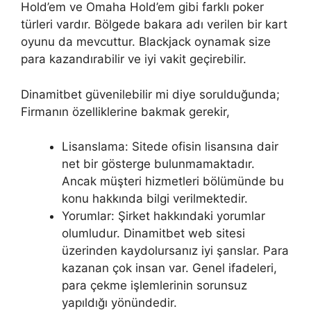
Hold’em ve Omaha Hold’em gibi farklı poker
türleri vardır. Bölgede bakara adı verilen bir kart
oyunu da mevcuttur. Blackjack oynamak size
para kazandırabilir ve iyi vakit geçirebilir.
Dinamitbet güvenilebilir mi diye sorulduğunda;
Firmanın özelliklerine bakmak gerekir,
Lisanslama: Sitede ofisin lisansına dair
net bir gösterge bulunmamaktadır.
Ancak müşteri hizmetleri bölümünde bu
konu hakkında bilgi verilmektedir.
Yorumlar: Şirket hakkındaki yorumlar
olumludur. Dinamitbet web sitesi
üzerinden kaydolursanız iyi şanslar. Para
kazanan çok insan var. Genel ifadeleri,
para çekme işlemlerinin sorunsuz
yapıldığı yönündedir.