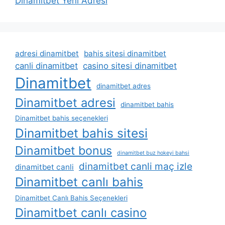
Dinamitbet Yeni Adresi
adresi dinamitbet
bahis sitesi dinamitbet
canli dinamitbet
casino sitesi dinamitbet
Dinamitbet
dinamitbet adres
Dinamitbet adresi
dinamitbet bahis
Dinamitbet bahis seçenekleri
Dinamitbet bahis sitesi
Dinamitbet bonus
dinamitbet buz hokeyi bahsi
dinamitbet canli maç izle
dinamitbet canli
Dinamitbet canlı bahis
Dinamitbet Canlı Bahis Seçenekleri
Dinamitbet canlı casino