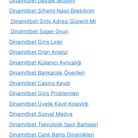
Dinamitbet Destek İletişimi
Dinamitbet Şifremi Nasıl Bilebilirim
Dinamitbet Giriş Adresi Güvenli Mi
Dinamitbet Süper Oyun
Dinamitbet Giriş Linki
Dinamitbet Oran Analizi
Dinamitbet Kullanıcı Ayrıcalığı
Dinamitbet Bankacılık Önerileri
Dinamitbet Casino Kaydı
Dinamitbet Giriş Problemleri
Dinamitbet Üyelik Kayıt Kolaylığı
Dinamitbet Sosyal Medya
Dinamitbet Teknolojik Spor Bahisleri
Dinamitbet Canlı Bahis Dinamikleri