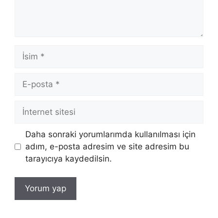
İsim
E-
posta
İnternet
sitesi
Daha sonraki yorumlarımda kullanılması için
adım, e-posta adresim ve site adresim bu
tarayıcıya kaydedilsin.