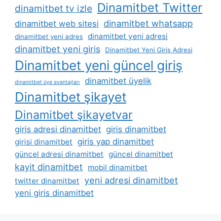
Dinamitbet Twitter
dinamitbet tv izle
dinamitbet whatsapp
dinamitbet web sitesi
dinamitbet yeni adresi
dinamitbet yeni adres
dinamitbet yeni giris
Dinamitbet Yeni Giriş Adresi
Dinamitbet yeni güncel giriş
dinamitbet üyelik
dinamitbet üye avantajları
Dinamitbet şikayet
Dinamitbet şikayetvar
giris adresi dinamitbet
giris dinamitbet
giris yap dinamitbet
girisi dinamitbet
güncel adresi dinamitbet
güncel dinamitbet
kayit dinamitbet
mobil dinamitbet
yeni adresi dinamitbet
twitter dinamitbet
yeni giris dinamitbet