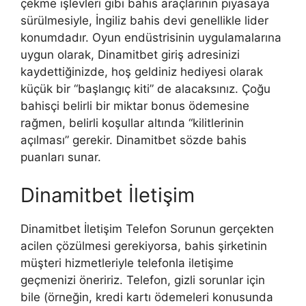
çekme işlevleri gibi bahis araçlarının piyasaya
sürülmesiyle, İngiliz bahis devi genellikle lider
konumdadır. Oyun endüstrisinin uygulamalarına
uygun olarak, Dinamitbet giriş adresinizi
kaydettiğinizde, hoş geldiniz hediyesi olarak
küçük bir “başlangıç kiti” de alacaksınız. Çoğu
bahisçi belirli bir miktar bonus ödemesine
rağmen, belirli koşullar altında “kilitlerinin
açılması” gerekir. Dinamitbet sözde bahis
puanları sunar.
Dinamitbet İletişim
Dinamitbet İletişim Telefon Sorunun gerçekten
acilen çözülmesi gerekiyorsa, bahis şirketinin
müşteri hizmetleriyle telefonla iletişime
geçmenizi öneririz. Telefon, gizli sorunlar için
bile (örneğin, kredi kartı ödemeleri konusunda