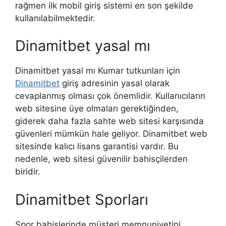
rağmen ilk mobil giriş sistemi en son şekilde
kullanılabilmektedir.
Dinamitbet yasal mı
Dinamitbet yasal mı Kumar tutkunları için
Dinamitbet
giriş adresinin yasal olarak
cevaplanmış olması çok önemlidir. Kullanıcıların
web sitesine üye olmaları gerektiğinden,
giderek daha fazla sahte web sitesi karşısında
güvenleri mümkün hale geliyor. Dinamitbet web
sitesinde kalıcı lisans garantisi vardır. Bu
nedenle, web sitesi güvenilir bahisçilerden
biridir.
Dinamitbet Sporları
Spor bahislerinde müşteri memnuniyetini