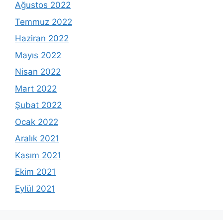
Ağustos 2022
Temmuz 2022
Haziran 2022
Mayıs 2022
Nisan 2022
Mart 2022
Şubat 2022
Ocak 2022
Aralık 2021
Kasım 2021
Ekim 2021
Eylül 2021