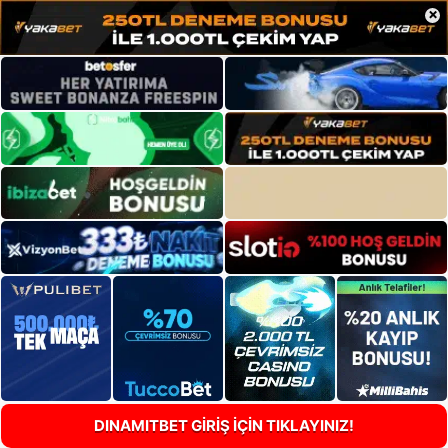
×
DINAMITBET GİRİŞ İÇİN TIKLAYINIZ!