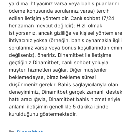
yardıma ihtiyacınız varsa veya bahis puanlarını
ödeme konusunda sorularınız varsa) tercih
edilen iletişim yöntemidir. Canlı sohbet (7/24
her zaman mevcut değildir): Hızlı olmak
istiyorsanız, ancak gizliliğe ve kişisel yöntemlere
ihtiyacınız yoksa (örneğin, bahis oynamakla ilgili
sorularınız varsa veya bonus koşullarından emin
değilseniz), öneririz. Dinamitbet ile iletişime
geçtiğiniz Dinamitbet, canlı sohbet yoluyla
müşteri hizmetleri sağlar. Diğer müşteriler
beklemedeyse, biraz bekleme süresi
düşünmeniz gerekir. Bahis sağlayıcılarıyla olan
deneyimimiz, Dinamitbet gerçek zamanlı destek
hattı aracılığıyla, Dinamitbet bahis hizmetleriyle
anlamlı iletişimin genellikle 5 dakika içinde
kurulduğunu göstermektedir.
Kategoriler