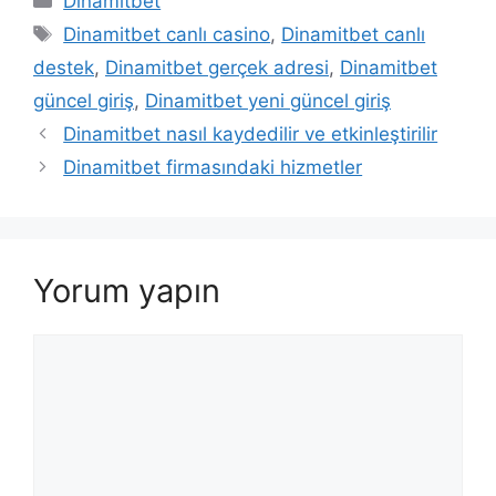
Dinamitbet
Etiketler
Dinamitbet canlı casino
,
Dinamitbet canlı
destek
,
Dinamitbet gerçek adresi
,
Dinamitbet
güncel giriş
,
Dinamitbet yeni güncel giriş
Dinamitbet nasıl kaydedilir ve etkinleştirilir
Dinamitbet firmasındaki hizmetler
Yorum yapın
Yorum