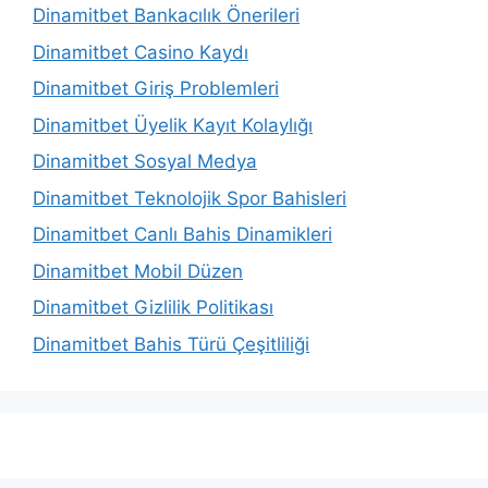
Dinamitbet Bankacılık Önerileri
Dinamitbet Casino Kaydı
Dinamitbet Giriş Problemleri
Dinamitbet Üyelik Kayıt Kolaylığı
Dinamitbet Sosyal Medya
Dinamitbet Teknolojik Spor Bahisleri
Dinamitbet Canlı Bahis Dinamikleri
Dinamitbet Mobil Düzen
Dinamitbet Gizlilik Politikası
Dinamitbet Bahis Türü Çeşitliliği