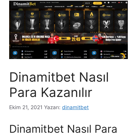
Dinamitbet Nasıl
Para Kazanılır
Ekim 21, 2021
Yazarı:
dinamitbet
Dinamitbet Nasıl Para