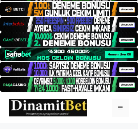
İçeriğe
atla
Menü