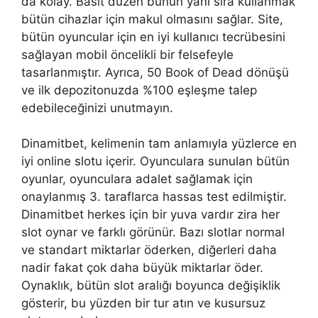
da kolay. Basit düzen bunun yanı sıra kullanmak
bütün cihazlar için makul olmasını sağlar. Site,
bütün oyuncular için en iyi kullanıcı tecrübesini
sağlayan mobil öncelikli bir felsefeyle
tasarlanmıştır. Ayrıca, 50 Book of Dead dönüşü
ve ilk depozitonuzda %100 eşleşme talep
edebileceğinizi unutmayın.
Dinamitbet, kelimenin tam anlamıyla yüzlerce en
iyi online slotu içerir. Oyunculara sunulan bütün
oyunlar, oyunculara adalet sağlamak için
onaylanmış 3. taraflarca hassas test edilmiştir.
Dinamitbet herkes için bir yuva vardır zira her
slot oynar ve farklı görünür. Bazı slotlar normal
ve standart miktarlar öderken, diğerleri daha
nadir fakat çok daha büyük miktarlar öder.
Oynaklık, bütün slot aralığı boyunca değişiklik
gösterir, bu yüzden bir tur atın ve kusursuz