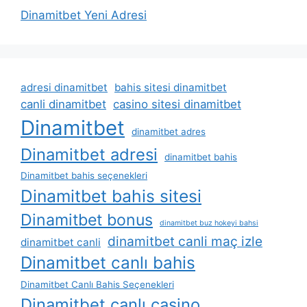
Dinamitbet Yeni Adresi
adresi dinamitbet
bahis sitesi dinamitbet
canli dinamitbet
casino sitesi dinamitbet
Dinamitbet
dinamitbet adres
Dinamitbet adresi
dinamitbet bahis
Dinamitbet bahis seçenekleri
Dinamitbet bahis sitesi
Dinamitbet bonus
dinamitbet buz hokeyi bahsi
dinamitbet canli maç izle
dinamitbet canli
Dinamitbet canlı bahis
Dinamitbet Canlı Bahis Seçenekleri
Dinamitbet canlı casino