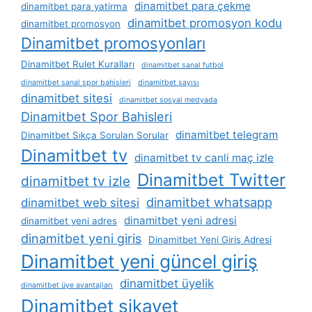
dinamitbet para çekme
dinamitbet para yatirma
dinamitbet promosyon kodu
dinamitbet promosyon
Dinamitbet promosyonları
Dinamitbet Rulet Kuralları
dinamitbet sanal futbol
dinamitbet sanal spor bahisleri
dinamitbet sayısı
dinamitbet sitesi
dinamitbet sosyal medyada
Dinamitbet Spor Bahisleri
dinamitbet telegram
Dinamitbet Sıkça Sorulan Sorular
Dinamitbet tv
dinamitbet tv canli maç izle
Dinamitbet Twitter
dinamitbet tv izle
dinamitbet whatsapp
dinamitbet web sitesi
dinamitbet yeni adresi
dinamitbet yeni adres
dinamitbet yeni giris
Dinamitbet Yeni Giriş Adresi
Dinamitbet yeni güncel giriş
dinamitbet üyelik
dinamitbet üye avantajları
Dinamitbet şikayet