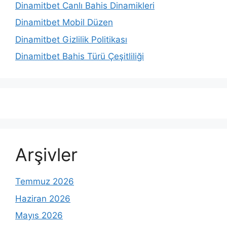
Dinamitbet Canlı Bahis Dinamikleri
Dinamitbet Mobil Düzen
Dinamitbet Gizlilik Politikası
Dinamitbet Bahis Türü Çeşitliliği
Arşivler
Temmuz 2026
Haziran 2026
Mayıs 2026