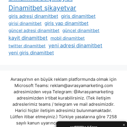
Dinamitbet şikayetvar
giris adresi dinamitbet
giris dinamitbet
giris yap dinamitbet
girisi dinamitbet
güncel adresi dinamitbet
güncel dinamitbet
kayit dinamitbet
mobil dinamitbet
yeni adresi dinamitbet
twitter dinamitbet
yeni giris dinamitbet
Avrasya'nın en büyük reklam platformunda olmak için
Microsoft Teams:
reklam@avrasyamarketing.com
adresimizden veya Telegram: @Avrasyamarketing
adresimizden irtibat kurabilirsiniz. (Tek iletişim
adreslerimiz teams / telegram ve mail adresimizdir.
Harici hiçbir iletişim adresimiz bulunmamaktadır.
Lütfen itibar etmeyiniz.) Türkiye yasalarına göre 7258
sayılı kanun uyarınca yasa dışı bahis oynamanın