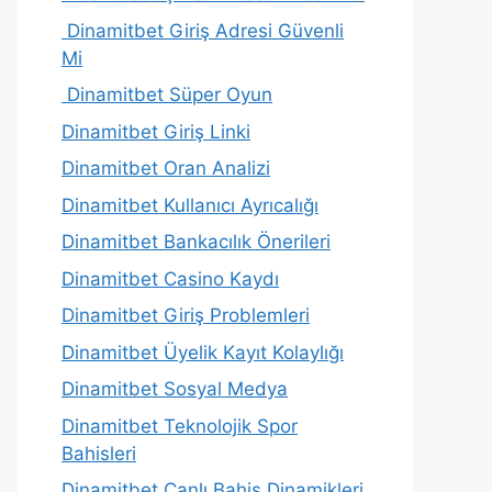
Dinamitbet Giriş Adresi Güvenli
Mi
Dinamitbet Süper Oyun
Dinamitbet Giriş Linki
Dinamitbet Oran Analizi
Dinamitbet Kullanıcı Ayrıcalığı
Dinamitbet Bankacılık Önerileri
Dinamitbet Casino Kaydı
Dinamitbet Giriş Problemleri
Dinamitbet Üyelik Kayıt Kolaylığı
Dinamitbet Sosyal Medya
Dinamitbet Teknolojik Spor
Bahisleri
Dinamitbet Canlı Bahis Dinamikleri