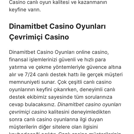
Casino canlı oyun kalitesi ve kazanmanın
keyfine varın.
Dinamitbet Casino Oyunları
Çevrimiçi Casino
Dinamitbet Casino Oyunları online casino,
finansal işlemlerinizi güvenli ve hızlı para
yatırma ve çekme yöntemleriyle güvence altına
alır ve 7/24 canlı destek hattı ile gerçek müşteri
memnuniyeti sunar. Çok çeşitli canlı casino
oyunlarının keyfini çıkarırken, deneyimli canlı
destek ekibimiz sayesinde tüm sorularınıza
cevap bulacaksınız.
Dinamitbet casino oyunları
çevrimiçi casino
kalitesini deneyimledikten
sonra canlı casino oyunlarına ilgi duyan
müşterilerin diğer sitelere olan ilgisini