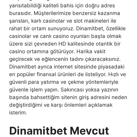
yansıtabildiği kaliteli bahis için doğru adres
burasıdır. Müşterilerimize benzersiz kazanma
şansları, karlı casinolar ve slot makineleri ile
rahat bir ortam sunuyoruz. Dinamitbet, özellikle
casinolar ve canlı casino oyunları başta olmak
üzere sizi çevreden HD kalitesinde otantik bir
casino ortamına götürüyor. Harika vakit
geçirecek ve eğlencenin tadını çıkaracaksınız.
Dinamitbet ayrıca internet sitesinde piyasadaki
en popüler finansal ürünleri de listeliyor. Hızlı ve
güvenli para yatırma ve çekme yöntemleriyle
güvenle işlem yapın. Sakıncası yoksa yazının
başında bahsettiğim sitenin giriş adresini neden
değiştirdiğimi ve karşı önlemleri açıklamak
isterim.
Dinamitbet Mevcut