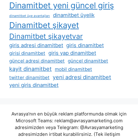
Dinamitbet yeni güncel giriş
dinamitbet üyelik
dinamitbet üye avantajları
Dinamitbet şikayet
Dinamitbet şikayetvar
giris adresi dinamitbet
giris dinamitbet
giris yap dinamitbet
girisi dinamitbet
güncel adresi dinamitbet
güncel dinamitbet
kayit dinamitbet
mobil dinamitbet
yeni adresi dinamitbet
twitter dinamitbet
yeni giris dinamitbet
Avrasya'nın en büyük reklam platformunda olmak için
Microsoft Teams:
reklam@avrasyamarketing.com
adresimizden veya Telegram: @Avrasyamarketing
adresimizden irtibat kurabilirsiniz. (Tek iletişim