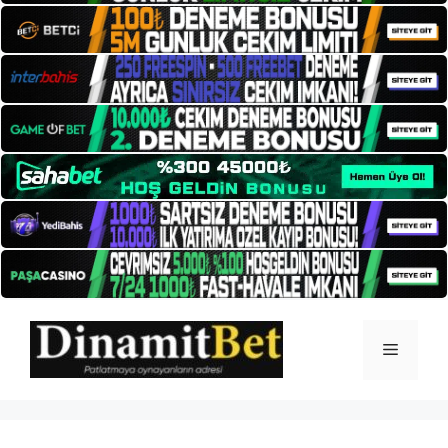
İçeriğe
atla
Menü