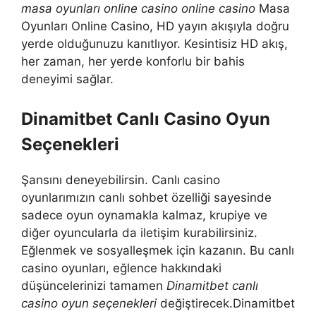
masa oyunları online casino online casino
Masa
Oyunları Online Casino, HD yayın akışıyla doğru
yerde olduğunuzu kanıtlıyor. Kesintisiz HD akış,
her zaman, her yerde konforlu bir bahis
deneyimi sağlar.
Dinamitbet Canlı Casino Oyun
Seçenekleri
Şansını deneyebilirsin. Canlı casino
oyunlarımızın canlı sohbet özelliği sayesinde
sadece oyun oynamakla kalmaz, krupiye ve
diğer oyuncularla da iletişim kurabilirsiniz.
Eğlenmek ve sosyalleşmek için kazanın. Bu canlı
casino oyunları, eğlence hakkındaki
düşüncelerinizi tamamen
Dinamitbet canlı
casino oyun seçenekleri
değiştirecek.Dinamitbet