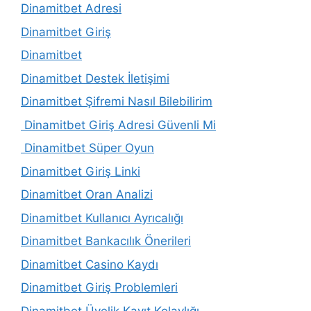
Dinamitbet Adresi
Dinamitbet Giriş
Dinamitbet
Dinamitbet Destek İletişimi
Dinamitbet Şifremi Nasıl Bilebilirim
Dinamitbet Giriş Adresi Güvenli Mi
Dinamitbet Süper Oyun
Dinamitbet Giriş Linki
Dinamitbet Oran Analizi
Dinamitbet Kullanıcı Ayrıcalığı
Dinamitbet Bankacılık Önerileri
Dinamitbet Casino Kaydı
Dinamitbet Giriş Problemleri
Dinamitbet Üyelik Kayıt Kolaylığı