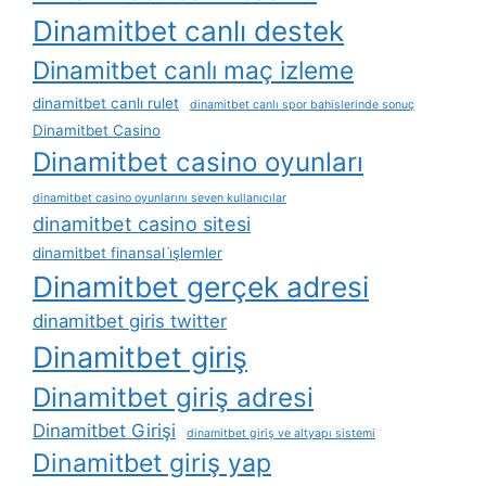
Dinamitbet canlı destek
Dinamitbet canlı maç izleme
dinamitbet canlı rulet
dinamitbet canlı spor bahislerinde sonuç
Dinamitbet Casino
Dinamitbet casino oyunları
dinamitbet casino oyunlarını seven kullanıcılar
dinamitbet casino sitesi
dinamitbet finansal i̇şlemler
Dinamitbet gerçek adresi
dinamitbet giris twitter
Dinamitbet giriş
Dinamitbet giriş adresi
Dinamitbet Girişi
dinamitbet giriş ve altyapı sistemi
Dinamitbet giriş yap