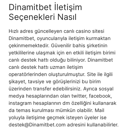
Dinamitbet İletişim
Seçenekleri Nasıl
Hızlı adres güncelleyen canlı casino sitesi
Dinamitbet, oyuncularıyla iletişim kurmaktan
çekinmemektedir. Güvenilir bahis şirketinin
yetkililerine ulaşmak için en etkili iletişim birimi
canlı destek hattı olduğu biliniyor. Dinamitbet
canlı destek hattı uzman iletişim
operatörlerinden oluşturulmuştur. Site ile ilgili
şikayet, tavsiye ve görüşlerinizi bu birim
üzerinden transfer edebilirsiniz. Ayrıca sosyal
medya hesaplarından olan twitter, facebook,
instagram hesaplarının dm özelliğini kullanarak
da temas kurulması mümkün olabilir. Mail
yoluyla iletişime geçmek isteyen üyeler ise
destek@Dinamitbet.com
adresini kullanabilirler.