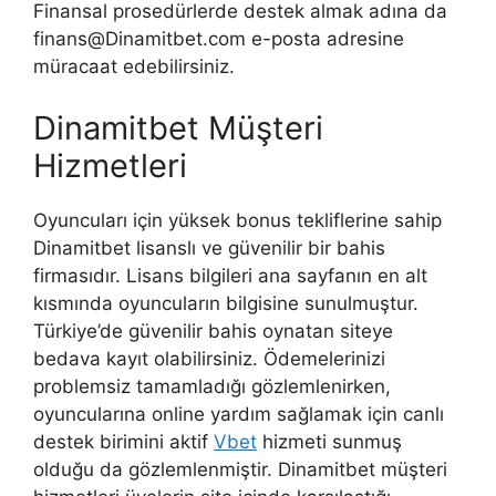
Finansal prosedürlerde destek almak adına da
finans@Dinamitbet.com
e-posta adresine
müracaat edebilirsiniz.
Dinamitbet Müşteri
Hizmetleri
Oyuncuları için yüksek bonus tekliflerine sahip
Dinamitbet lisanslı ve güvenilir bir bahis
firmasıdır. Lisans bilgileri ana sayfanın en alt
kısmında oyuncuların bilgisine sunulmuştur.
Türkiye’de güvenilir bahis oynatan siteye
bedava kayıt olabilirsiniz. Ödemelerinizi
problemsiz tamamladığı gözlemlenirken,
oyuncularına online yardım sağlamak için canlı
destek birimini aktif
Vbet
hizmeti sunmuş
olduğu da gözlemlenmiştir. Dinamitbet müşteri