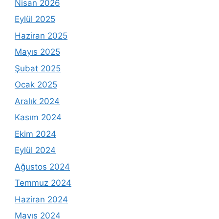
Nisan 2026
Eylül 2025
Haziran 2025
Mayıs 2025
Şubat 2025
Ocak 2025
Aralık 2024
Kasım 2024
Ekim 2024
Eylül 2024
Ağustos 2024
Temmuz 2024
Haziran 2024
Mayıs 2024