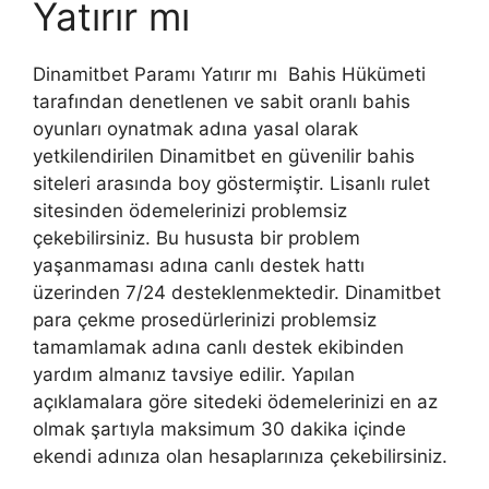
Yatırır mı
Dinamitbet Paramı Yatırır mı Bahis Hükümeti
tarafından denetlenen ve sabit oranlı bahis
oyunları oynatmak adına yasal olarak
yetkilendirilen Dinamitbet en güvenilir bahis
siteleri arasında boy göstermiştir. Lisanlı rulet
sitesinden ödemelerinizi problemsiz
çekebilirsiniz. Bu hususta bir problem
yaşanmaması adına canlı destek hattı
üzerinden 7/24 desteklenmektedir. Dinamitbet
para çekme prosedürlerinizi problemsiz
tamamlamak adına canlı destek ekibinden
yardım almanız tavsiye edilir. Yapılan
açıklamalara göre sitedeki ödemelerinizi en az
olmak şartıyla maksimum 30 dakika içinde
ekendi adınıza olan hesaplarınıza çekebilirsiniz.