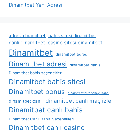
Dinamitbet Yeni Adresi
adresi dinamitbet
bahis sitesi dinamitbet
canli dinamitbet
casino sitesi dinamitbet
Dinamitbet
dinamitbet adres
Dinamitbet adresi
dinamitbet bahis
Dinamitbet bahis seçenekleri
Dinamitbet bahis sitesi
Dinamitbet bonus
dinamitbet buz hokeyi bahsi
dinamitbet canli maç izle
dinamitbet canli
Dinamitbet canlı bahis
Dinamitbet Canlı Bahis Seçenekleri
Dinamitbet canlı casino