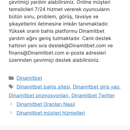
çevrimiçi yardım alabilirsiniz. Online müşteri
temsilcileri 7/24 hizmet vererek oyuncuların
bütün soru, problem, görüş, tavsiye ve
şikayetlerini iletmesine imkân tanımaktadır.
Yüksek oranlı bahis platformu Dinamitbet
yardım ağını geniş tutmaktadır. Canlı destek
hattının yanı sıra
destek@Dinamitbet.com
ve
finans@Dinamitbet.com
e-posta adresleri
üzerinden çevrimiçi destek alabilirsiniz.
Kategoriler
Dinamitbet
Etiketler
Dinamitbet bahis sitesi
,
Dinamitbet giriş yap
,
Dinamitbet promosyonları
,
Dinamitbet Twitter
Dinamitbet Oranları Nasıl
Dinamitbet müşteri hizmetleri