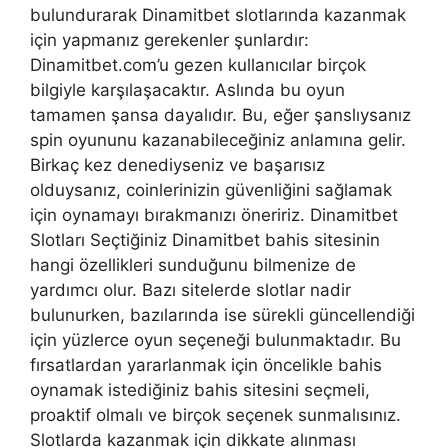
bulundurarak Dinamitbet slotlarında kazanmak
için yapmanız gerekenler şunlardır:
Dinamitbet.com’u gezen kullanıcılar birçok
bilgiyle karşılaşacaktır. Aslında bu oyun
tamamen şansa dayalıdır. Bu, eğer şanslıysanız
spin oyununu kazanabileceğiniz anlamına gelir.
Birkaç kez denediyseniz ve başarısız
olduysanız, coinlerinizin güvenliğini sağlamak
için oynamayı bırakmanızı öneririz. Dinamitbet
Slotları Seçtiğiniz Dinamitbet bahis sitesinin
hangi özellikleri sunduğunu bilmenize de
yardımcı olur. Bazı sitelerde slotlar nadir
bulunurken, bazılarında ise sürekli güncellendiği
için yüzlerce oyun seçeneği bulunmaktadır. Bu
fırsatlardan yararlanmak için öncelikle bahis
oynamak istediğiniz bahis sitesini seçmeli,
proaktif olmalı ve birçok seçenek sunmalısınız.
Slotlarda kazanmak için dikkate alınması