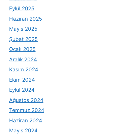
Eylül 2025
Haziran 2025
Mayıs 2025
Şubat 2025
Ocak 2025
Aralık 2024
Kasım 2024
Ekim 2024
Eylül 2024
Ağustos 2024
Temmuz 2024
Haziran 2024
Mayıs 2024