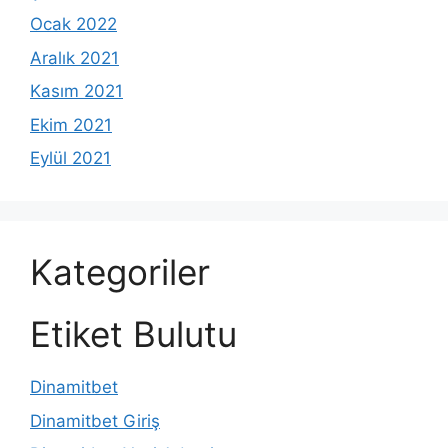
Ocak 2022
Aralık 2021
Kasım 2021
Ekim 2021
Eylül 2021
Kategoriler
Etiket Bulutu
Dinamitbet
Dinamitbet Giriş