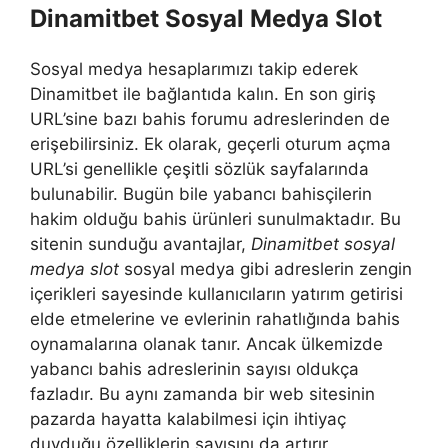
Dinamitbet Sosyal Medya Slot
Sosyal medya hesaplarımızı takip ederek
Dinamitbet ile bağlantıda kalın. En son giriş
URL’sine bazı bahis forumu adreslerinden de
erişebilirsiniz. Ek olarak, geçerli oturum açma
URL’si genellikle çeşitli sözlük sayfalarında
bulunabilir. Bugün bile yabancı bahisçilerin
hakim olduğu bahis ürünleri sunulmaktadır. Bu
sitenin sunduğu avantajlar,
Dinamitbet sosyal
medya slot
sosyal medya gibi adreslerin zengin
içerikleri sayesinde kullanıcıların yatırım getirisi
elde etmelerine ve evlerinin rahatlığında bahis
oynamalarına olanak tanır. Ancak ülkemizde
yabancı bahis adreslerinin sayısı oldukça
fazladır. Bu aynı zamanda bir web sitesinin
pazarda hayatta kalabilmesi için ihtiyaç
duyduğu özelliklerin sayısını da artırır.