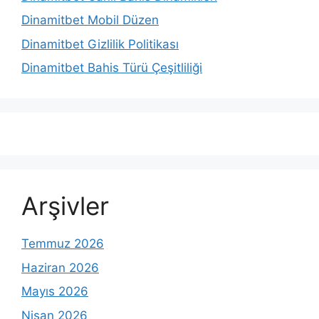
Dinamitbet Mobil Düzen
Dinamitbet Gizlilik Politikası
Dinamitbet Bahis Türü Çeşitliliği
Arşivler
Temmuz 2026
Haziran 2026
Mayıs 2026
Nisan 2026