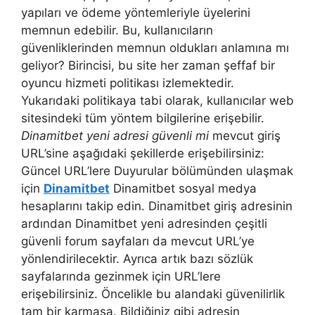
yapıları ve ödeme yöntemleriyle üyelerini
memnun edebilir. Bu, kullanıcıların
güvenliklerinden memnun oldukları anlamına mı
geliyor? Birincisi, bu site her zaman şeffaf bir
oyuncu hizmeti politikası izlemektedir.
Yukarıdaki politikaya tabi olarak, kullanıcılar web
sitesindeki tüm yöntem bilgilerine erişebilir.
Dinamitbet yeni adresi güvenli mi
mevcut giriş
URL’sine aşağıdaki şekillerde erişebilirsiniz:
Güncel URL’lere Duyurular bölümünden ulaşmak
için
Dinamitbet
Dinamitbet sosyal medya
hesaplarını takip edin. Dinamitbet giriş adresinin
ardından Dinamitbet yeni adresinden çeşitli
güvenli forum sayfaları da mevcut URL’ye
yönlendirilecektir. Ayrıca artık bazı sözlük
sayfalarında gezinmek için URL’lere
erişebilirsiniz. Öncelikle bu alandaki güvenilirlik
tam bir karmaşa. Bildiğiniz gibi adresin