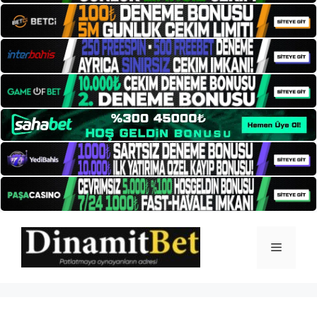
İçeriğe
atla
Menü