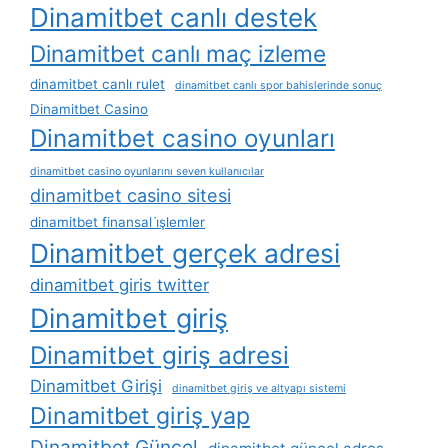
Dinamitbet canlı destek
Dinamitbet canlı maç izleme
dinamitbet canlı rulet
dinamitbet canlı spor bahislerinde sonuç
Dinamitbet Casino
Dinamitbet casino oyunları
dinamitbet casino oyunlarını seven kullanıcılar
dinamitbet casino sitesi
dinamitbet finansal i̇şlemler
Dinamitbet gerçek adresi
dinamitbet giris twitter
Dinamitbet giriş
Dinamitbet giriş adresi
Dinamitbet Girişi
dinamitbet giriş ve altyapı sistemi
Dinamitbet giriş yap
Dinamitbet Güncel