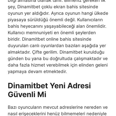
bilgi almasına olanak tanır. Bilmeniz gereken ilk
şey, Dinamitbet çoklu ekran bahis sitesinde
oyunun yer aldığıdır. Ayrıca oyunun hangi ülkede
piyasaya sürüldüğü önemli değil. Kullanıcıların
bahis heyecanını yaşayabileceği alan önemlidir.
Kullanıcı memnuniyeti en önemli şeylerden
biridir. Dinamitbet online bahis sitesinde
duyurulan canlı oyunlardan bazıları aşağıda yer
almaktadır. Çifte gerilim. Dinamitbet kurulduğu
günden bu yana bu doğrultuda çalışmaktadır ve
daha fazla hizmet verebilmek için elinden geleni
yapmaya devam etmektedir.
Dinamitbet Yeni Adresi
Güvenli Mi
Bazı oyuncuların mevcut adreslerine nereden ve
nasıl erişeceklerini henüz bilmemeleri nedeniyle