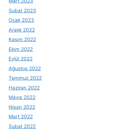
Mart 2023
Şubat 2023
Ocak 2023
Aralık 2022
Kasım 2022
Ekim 2022
Eylül 2022
Ağustos 2022
Temmuz 2022
Haziran 2022
Mayıs 2022
Nisan 2022
Mart 2022
Şubat 2022