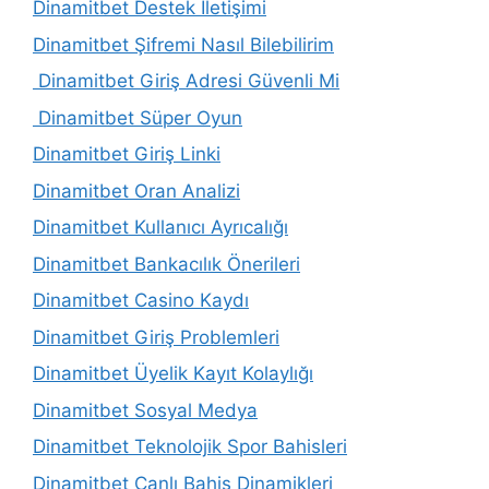
Dinamitbet Destek İletişimi
Dinamitbet Şifremi Nasıl Bilebilirim
Dinamitbet Giriş Adresi Güvenli Mi
Dinamitbet Süper Oyun
Dinamitbet Giriş Linki
Dinamitbet Oran Analizi
Dinamitbet Kullanıcı Ayrıcalığı
Dinamitbet Bankacılık Önerileri
Dinamitbet Casino Kaydı
Dinamitbet Giriş Problemleri
Dinamitbet Üyelik Kayıt Kolaylığı
Dinamitbet Sosyal Medya
Dinamitbet Teknolojik Spor Bahisleri
Dinamitbet Canlı Bahis Dinamikleri