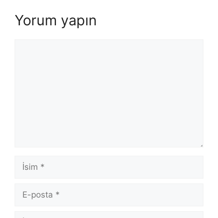
Yorum yapın
Yorum
İsim
E-
posta
İnternet