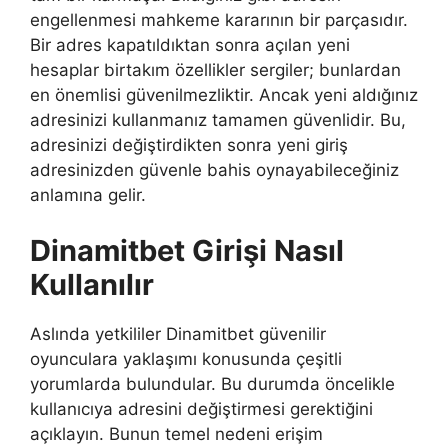
engellenmesi mahkeme kararının bir parçasıdır.
Bir adres kapatıldıktan sonra açılan yeni
hesaplar birtakım özellikler sergiler; bunlardan
en önemlisi güvenilmezliktir. Ancak yeni aldığınız
adresinizi kullanmanız tamamen güvenlidir. Bu,
adresinizi değiştirdikten sonra yeni giriş
adresinizden güvenle bahis oynayabileceğiniz
anlamına gelir.
Dinamitbet Girişi Nasıl
Kullanılır
Aslında yetkililer Dinamitbet güvenilir
oyunculara yaklaşımı konusunda çeşitli
yorumlarda bulundular. Bu durumda öncelikle
kullanıcıya adresini değiştirmesi gerektiğini
açıklayın. Bunun temel nedeni erişim