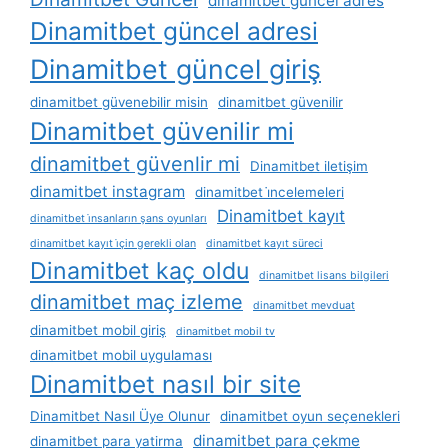
dinamitbet güncel adres
Dinamitbet güncel adresi
Dinamitbet güncel giriş
dinamitbet güvenebilir misin
dinamitbet güvenilir
Dinamitbet güvenilir mi
dinamitbet güvenlir mi
Dinamitbet iletişim
dinamitbet instagram
dinamitbet i̇ncelemeleri
Dinamitbet kayıt
dinamitbet i̇nsanların şans oyunları
dinamitbet kayıt i̇çin gerekli olan
dinamitbet kayıt süreci
Dinamitbet kaç oldu
dinamitbet lisans bilgileri
dinamitbet maç izleme
dinamitbet mevduat
dinamitbet mobil giriş
dinamitbet mobil tv
dinamitbet mobil uygulaması
Dinamitbet nasıl bir site
Dinamitbet Nasıl Üye Olunur
dinamitbet oyun seçenekleri
dinamitbet para çekme
dinamitbet para yatirma