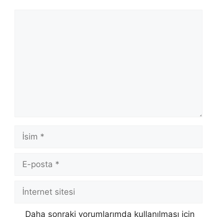
Yorum
İsim
E-
posta
İnternet
sitesi
Daha sonraki yorumlarımda kullanılması için