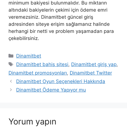
minimum bakiyesi bulunmalıdır. Bu miktarın
altındaki bakiyelerin çekimi için ödeme emri
veremezsiniz. Dinamitbet güncel giriş
adresinden siteye erişim sağlamanız halinde
herhangi bir netti ve problem yaşamadan para
çekebilirsiniz.
Kategoriler
Dinamitbet
Etiketler
Dinamitbet bahis sitesi
,
Dinamitbet giriş yap
,
Dinamitbet promosyonları
,
Dinamitbet Twitter
Dinamitbet Oyun Seçenekleri Hakkında
Dinamitbet Ödeme Yapıyor mu
Yorum yapın