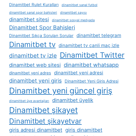
Dinamitbet Rulet Kuralları
dinamitbet sanal futbol
dinamitbet sanal spor bahisleri
dinamitbet sayısı
dinamitbet sitesi
dinamitbet sosyal medyada
Dinamitbet Spor Bahisleri
dinamitbet telegram
Dinamitbet Sıkça Sorulan Sorular
Dinamitbet tv
dinamitbet tv canli maç izle
Dinamitbet Twitter
dinamitbet tv izle
dinamitbet whatsapp
dinamitbet web sitesi
dinamitbet yeni adresi
dinamitbet yeni adres
dinamitbet yeni giris
Dinamitbet Yeni Giriş Adresi
Dinamitbet yeni güncel giriş
dinamitbet üyelik
dinamitbet üye avantajları
Dinamitbet şikayet
Dinamitbet şikayetvar
giris adresi dinamitbet
giris dinamitbet