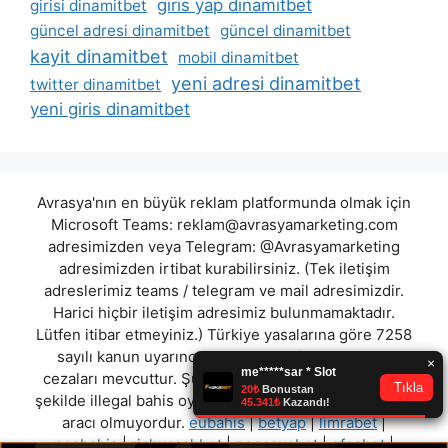
giris yap dinamitbet
girisi dinamitbet
güncel adresi dinamitbet
güncel dinamitbet
kayit dinamitbet
mobil dinamitbet
yeni adresi dinamitbet
twitter dinamitbet
yeni giris dinamitbet
Avrasya'nın en büyük reklam platformunda olmak için
Microsoft Teams:
reklam@avrasyamarketing.com
adresimizden veya Telegram: @Avrasyamarketing
adresimizden irtibat kurabilirsiniz. (Tek iletişim
adreslerimiz teams / telegram ve mail adresimizdir.
Harici hiçbir iletişim adresimiz bulunmamaktadır.
Lütfen itibar etmeyiniz.) Türkiye yasalarına göre 7258
sayılı kanun uyarınca yasa dışı bahis oynamanın
cezaları mevcuttur. Şu an bulunduğunuz site hiç bir
şekilde illegal bahis oyunları oynatmıyor ve oynamaya
aracı olmuyordur.
eubahis
|
betyap
|
limrabet
|
nosbahis
|
richycashbet
|
pegasusbet
|
efesbet
|