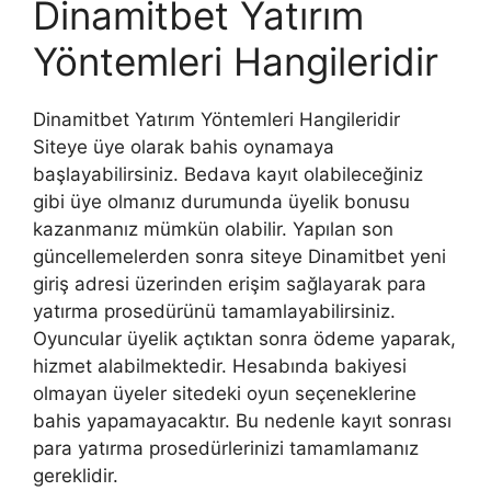
Dinamitbet Yatırım
Yöntemleri Hangileridir
Dinamitbet Yatırım Yöntemleri Hangileridir
Siteye üye olarak bahis oynamaya
başlayabilirsiniz. Bedava kayıt olabileceğiniz
gibi üye olmanız durumunda üyelik bonusu
kazanmanız mümkün olabilir. Yapılan son
güncellemelerden sonra siteye Dinamitbet yeni
giriş adresi üzerinden erişim sağlayarak para
yatırma prosedürünü tamamlayabilirsiniz.
Oyuncular üyelik açtıktan sonra ödeme yaparak,
hizmet alabilmektedir. Hesabında bakiyesi
olmayan üyeler sitedeki oyun seçeneklerine
bahis yapamayacaktır. Bu nedenle kayıt sonrası
para yatırma prosedürlerinizi tamamlamanız
gereklidir.