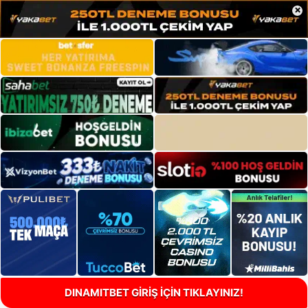
×
DINAMITBET GİRİŞ İÇİN TIKLAYINIZ!