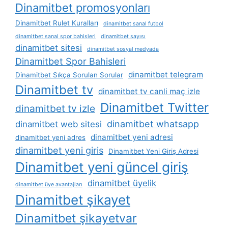
Dinamitbet promosyonları
Dinamitbet Rulet Kuralları
dinamitbet sanal futbol
dinamitbet sanal spor bahisleri
dinamitbet sayısı
dinamitbet sitesi
dinamitbet sosyal medyada
Dinamitbet Spor Bahisleri
dinamitbet telegram
Dinamitbet Sıkça Sorulan Sorular
Dinamitbet tv
dinamitbet tv canli maç izle
Dinamitbet Twitter
dinamitbet tv izle
dinamitbet whatsapp
dinamitbet web sitesi
dinamitbet yeni adresi
dinamitbet yeni adres
dinamitbet yeni giris
Dinamitbet Yeni Giriş Adresi
Dinamitbet yeni güncel giriş
dinamitbet üyelik
dinamitbet üye avantajları
Dinamitbet şikayet
Dinamitbet şikayetvar