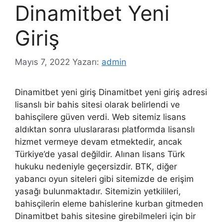
Dinamitbet Yeni
Giriş
Mayıs 7, 2022
Yazarı:
admin
Dinamitbet yeni giriş Dinamitbet yeni giriş adresi
lisanslı bir bahis sitesi olarak belirlendi ve
bahisçilere güven verdi. Web sitemiz lisans
aldıktan sonra uluslararası platformda lisanslı
hizmet vermeye devam etmektedir, ancak
Türkiye’de yasal değildir. Alınan lisans Türk
hukuku nedeniyle geçersizdir. BTK, diğer
yabancı oyun siteleri gibi sitemizde de erişim
yasağı bulunmaktadır. Sitemizin yetkilileri,
bahisçilerin eleme bahislerine kurban gitmeden
Dinamitbet bahis sitesine girebilmeleri için bir