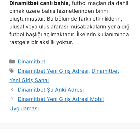
Dinamitbet canlı bahis
, futbol maçları da dahil
olmak üzere bahis hizmetlerinden birini
oluşturmuştur. Bu bölümde farklı etkinliklerin,
ulusal veya uluslararası müsabakaların yer aldığı
futbol başlığı açılmaktadır. İlkelerin kullanımında
rastgele bir aksilik yoktur.
Kategoriler
Dinamitbet
Etiketler
Dinamitbet Yeni Giriş Adresi
,
Dinamitbet
Yeni Giriş Sanal
Dinamitbet Şu Anki Adresi
Dinamitbet Yeni Giriş Adresi Mobil
Uygulaması