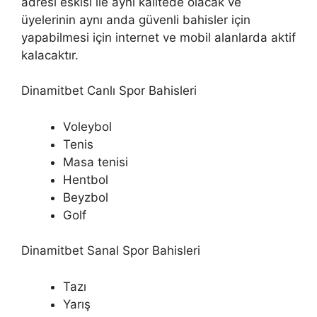
adresi eskisi ile aynı kalitede olacak ve
üyelerinin aynı anda güvenli bahisler için
yapabilmesi için internet ve mobil alanlarda aktif
kalacaktır.
Dinamitbet Canlı Spor Bahisleri
Voleybol
Tenis
Masa tenisi
Hentbol
Beyzbol
Golf
Dinamitbet Sanal Spor Bahisleri
Tazı
Yarış