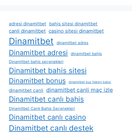
adresi dinamitbet
bahis sitesi dinamitbet
canli dinamitbet
casino sitesi dinamitbet
Dinamitbet
dinamitbet adres
Dinamitbet adresi
dinamitbet bahis
Dinamitbet bahis seçenekleri
Dinamitbet bahis sitesi
Dinamitbet bonus
dinamitbet buz hokeyi bahsi
dinamitbet canli maç izle
dinamitbet canli
Dinamitbet canlı bahis
Dinamitbet Canlı Bahis Seçenekleri
Dinamitbet canlı casino
Dinamitbet canlı destek