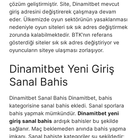
çözüm geliştirmiştir. Site, Dinamitbet mevcut
giriş adresini değiştirerek çalışmaya devam
eder. Ülkemizde oyun sektörünün yasaklanması
nedeniyle oyun siteleri sık sık adres değiştirmek
zorunda kalabilmektedir. BTK’nın referans
gösterdiği siteler sık ​​sık adres değiştiriyor ve
oyuncuların siteye ulaşması zorlaşıyor.
Dinamitbet Yeni Giriş
Sanal Bahis
Dinamitbet Sanal Bahis Dinamitbet, bahis
kategorisine sanal bahis ekledi. Sanal sporlara
bahis yapmak mümkündür.
Dinamitbet yeni
giriş sanal bahis
ardışık bahisler bu şekilde
sağlanır. Maç beklemeden anında bahis yapma
imkanı. Sanal bahiste kategoriler şu şekildedir;