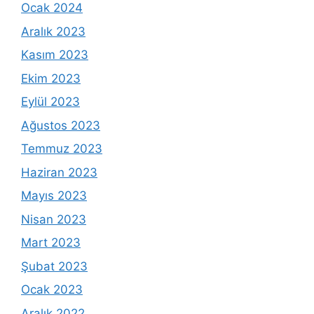
Ocak 2024
Aralık 2023
Kasım 2023
Ekim 2023
Eylül 2023
Ağustos 2023
Temmuz 2023
Haziran 2023
Mayıs 2023
Nisan 2023
Mart 2023
Şubat 2023
Ocak 2023
Aralık 2022