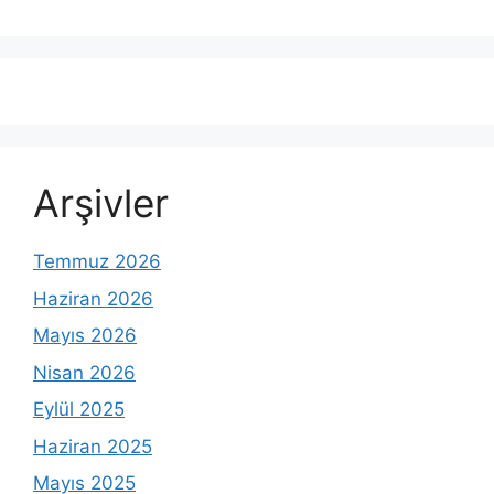
Arşivler
Temmuz 2026
Haziran 2026
Mayıs 2026
Nisan 2026
Eylül 2025
Haziran 2025
Mayıs 2025