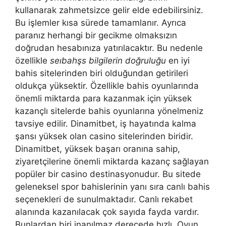
kullanarak zahmetsizce gelir elde edebilirsiniz.
Bu işlemler kısa sürede tamamlanır. Ayrıca
paranız herhangi bir gecikme olmaksızın
doğrudan hesabınıza yatırılacaktır. Bu nedenle
özellikle
seıbahşs bilgilerin doğruluğu
en iyi
bahis sitelerinden biri olduğundan getirileri
oldukça yüksektir. Özellikle bahis oyunlarında
önemli miktarda para kazanmak için yüksek
kazançlı sitelerde bahis oyunlarına yönelmeniz
tavsiye edilir. Dinamitbet, iş hayatında kalma
şansı yüksek olan casino sitelerinden biridir.
Dinamitbet, yüksek başarı oranına sahip,
ziyaretçilerine önemli miktarda kazanç sağlayan
popüler bir casino destinasyonudur. Bu sitede
geleneksel spor bahislerinin yanı sıra canlı bahis
seçenekleri de sunulmaktadır. Canlı rekabet
alanında kazanılacak çok sayıda fayda vardır.
Bunlardan biri inanılmaz derecede hızlı. Oyun