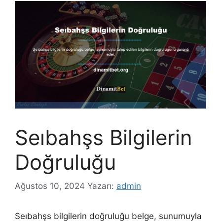
Seıbahşs Bilgilerin
Doğruluğu
Ağustos 10, 2024
Yazarı:
admin
Seıbahşs bilgilerin doğruluğu belge, sunumuyla