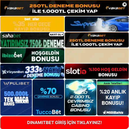
×
DINAMITBET GİRİŞ İÇİN TIKLAYINIZ!