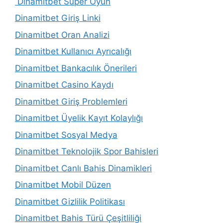
Dinamitbet Süper Oyun
Dinamitbet Giriş Linki
Dinamitbet Oran Analizi
Dinamitbet Kullanıcı Ayrıcalığı
Dinamitbet Bankacılık Önerileri
Dinamitbet Casino Kaydı
Dinamitbet Giriş Problemleri
Dinamitbet Üyelik Kayıt Kolaylığı
Dinamitbet Sosyal Medya
Dinamitbet Teknolojik Spor Bahisleri
Dinamitbet Canlı Bahis Dinamikleri
Dinamitbet Mobil Düzen
Dinamitbet Gizlilik Politikası
Dinamitbet Bahis Türü Çeşitliliği