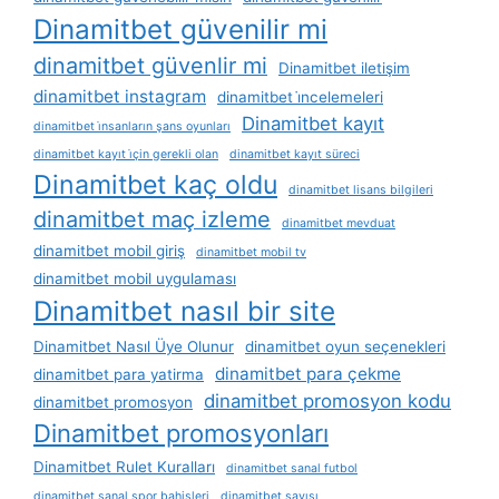
Dinamitbet güvenilir mi
dinamitbet güvenlir mi
Dinamitbet iletişim
dinamitbet instagram
dinamitbet i̇ncelemeleri
Dinamitbet kayıt
dinamitbet i̇nsanların şans oyunları
dinamitbet kayıt i̇çin gerekli olan
dinamitbet kayıt süreci
Dinamitbet kaç oldu
dinamitbet lisans bilgileri
dinamitbet maç izleme
dinamitbet mevduat
dinamitbet mobil giriş
dinamitbet mobil tv
dinamitbet mobil uygulaması
Dinamitbet nasıl bir site
Dinamitbet Nasıl Üye Olunur
dinamitbet oyun seçenekleri
dinamitbet para çekme
dinamitbet para yatirma
dinamitbet promosyon kodu
dinamitbet promosyon
Dinamitbet promosyonları
Dinamitbet Rulet Kuralları
dinamitbet sanal futbol
dinamitbet sanal spor bahisleri
dinamitbet sayısı