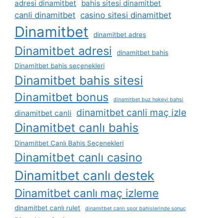
adresi dinamitbet
bahis sitesi dinamitbet
canli dinamitbet
casino sitesi dinamitbet
Dinamitbet
dinamitbet adres
Dinamitbet adresi
dinamitbet bahis
Dinamitbet bahis seçenekleri
Dinamitbet bahis sitesi
Dinamitbet bonus
dinamitbet buz hokeyi bahsi
dinamitbet canli maç izle
dinamitbet canli
Dinamitbet canlı bahis
Dinamitbet Canlı Bahis Seçenekleri
Dinamitbet canlı casino
Dinamitbet canlı destek
Dinamitbet canlı maç izleme
dinamitbet canlı rulet
dinamitbet canlı spor bahislerinde sonuç