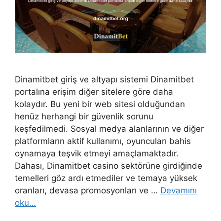
Dinamitbet giriş ve altyapı sistemi Dinamitbet
portalına erişim diğer sitelere göre daha
kolaydır. Bu yeni bir web sitesi olduğundan
henüz herhangi bir güvenlik sorunu
keşfedilmedi. Sosyal medya alanlarının ve diğer
platformların aktif kullanımı, oyuncuları bahis
oynamaya teşvik etmeyi amaçlamaktadır.
Dahası, Dinamitbet casino sektörüne girdiğinde
temelleri göz ardı etmediler ve temaya yüksek
oranları, devasa promosyonları ve …
Devamını
oku…