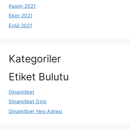
Kasım 2021
Ekim 2021
Eylül 2021
Kategoriler
Etiket Bulutu
Dinamitbet
Dinamitbet Giriş
Dinamitbet Yeni Adresi