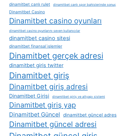
dinamitbet canlı rulet
dinamitbet canlı spor bahislerinde sonuç
Dinamitbet Casino
Dinamitbet casino oyunları
dinamitbet casino oyunlarını seven kullanıcılar
dinamitbet casino sitesi
dinamitbet finansal i̇şlemler
Dinamitbet gerçek adresi
dinamitbet giris twitter
Dinamitbet giriş
Dinamitbet giriş adresi
Dinamitbet Girişi
dinamitbet giriş ve altyapı sistemi
Dinamitbet giriş yap
Dinamitbet Güncel
dinamitbet güncel adres
Dinamitbet güncel adresi
Dinamitbet güncel giriş