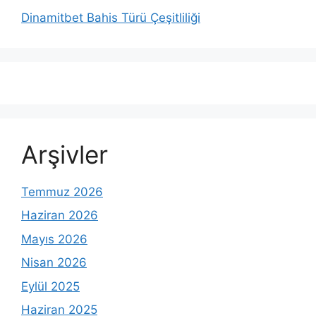
Dinamitbet Bahis Türü Çeşitliliği
Arşivler
Temmuz 2026
Haziran 2026
Mayıs 2026
Nisan 2026
Eylül 2025
Haziran 2025