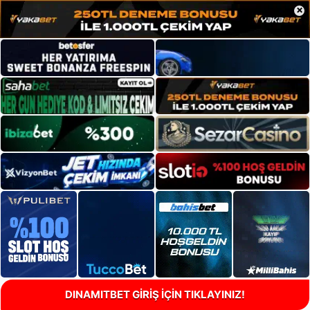
×
DINAMITBET GİRİŞ İÇİN TIKLAYINIZ!