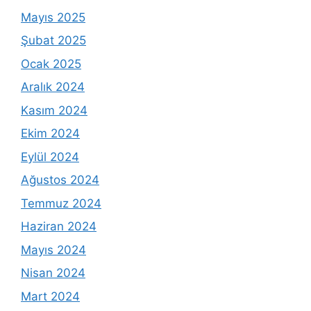
Mayıs 2025
Şubat 2025
Ocak 2025
Aralık 2024
Kasım 2024
Ekim 2024
Eylül 2024
Ağustos 2024
Temmuz 2024
Haziran 2024
Mayıs 2024
Nisan 2024
Mart 2024