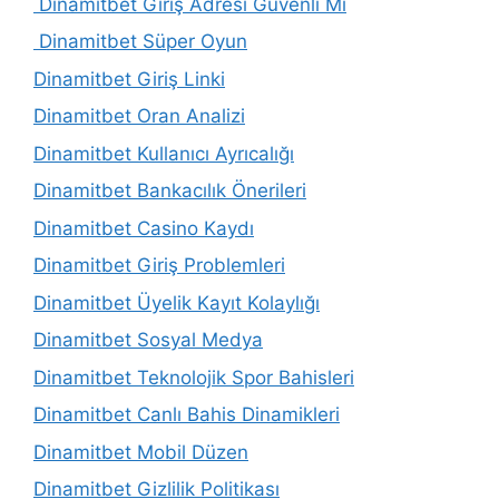
Dinamitbet Giriş Adresi Güvenli Mi
Dinamitbet Süper Oyun
Dinamitbet Giriş Linki
Dinamitbet Oran Analizi
Dinamitbet Kullanıcı Ayrıcalığı
Dinamitbet Bankacılık Önerileri
Dinamitbet Casino Kaydı
Dinamitbet Giriş Problemleri
Dinamitbet Üyelik Kayıt Kolaylığı
Dinamitbet Sosyal Medya
Dinamitbet Teknolojik Spor Bahisleri
Dinamitbet Canlı Bahis Dinamikleri
Dinamitbet Mobil Düzen
Dinamitbet Gizlilik Politikası