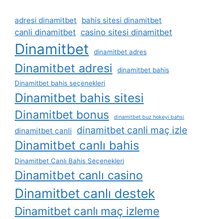
adresi dinamitbet
bahis sitesi dinamitbet
canli dinamitbet
casino sitesi dinamitbet
Dinamitbet
dinamitbet adres
Dinamitbet adresi
dinamitbet bahis
Dinamitbet bahis seçenekleri
Dinamitbet bahis sitesi
Dinamitbet bonus
dinamitbet buz hokeyi bahsi
dinamitbet canli maç izle
dinamitbet canli
Dinamitbet canlı bahis
Dinamitbet Canlı Bahis Seçenekleri
Dinamitbet canlı casino
Dinamitbet canlı destek
Dinamitbet canlı maç izleme