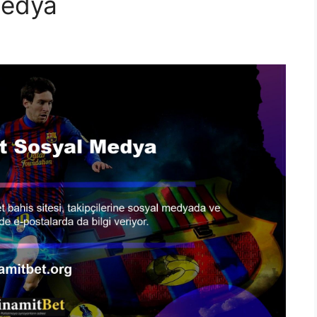
Medya