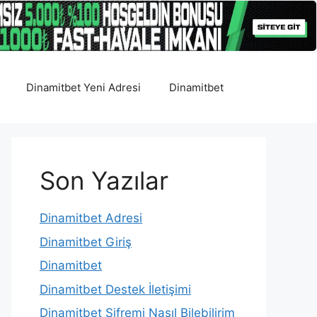
Dinamitbet Yeni Adresi
Dinamitbet
Son Yazılar
Dinamitbet Adresi
Dinamitbet Giriş
Dinamitbet
Dinamitbet Destek İletişimi
Dinamitbet Şifremi Nasıl Bilebilirim