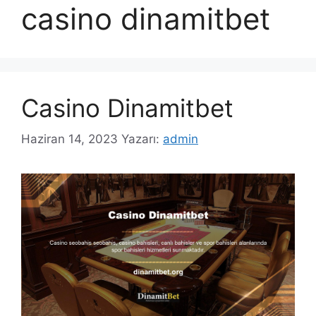
casino dinamitbet
Casino Dinamitbet
Haziran 14, 2023
Yazarı:
admin