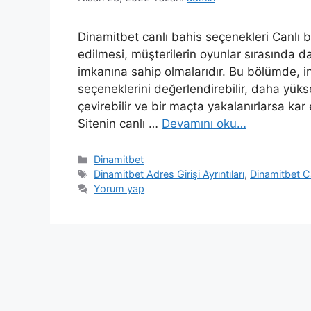
Dinamitbet canlı bahis seçenekleri Canlı b
edilmesi, müşterilerin oyunlar sırasında
imkanına sahip olmalarıdır. Bu bölümde, i
seçeneklerini değerlendirebilir, daha yükse
çevirebilir ve bir maçta yakalanırlarsa kar
Sitenin canlı …
Devamını oku…
Kategoriler
Dinamitbet
Etiketler
Dinamitbet Adres Girişi Ayrıntıları
,
Dinamitbet C
Yorum yap