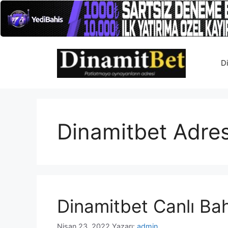
İçeriğe
atla
D
Dinamitbet Adres G
Dinamitbet Canlı Bah
Nisan 23, 2022
Yazarı:
admin