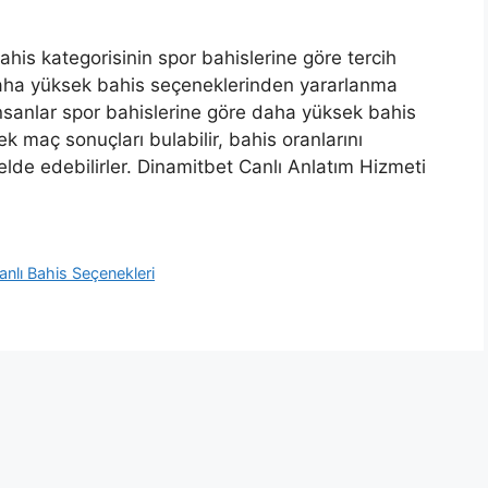
ahis kategorisinin spor bahislerine göre tercih
 daha yüksek bahis seçeneklerinden yararlanma
nsanlar spor bahislerine göre daha yüksek bahis
k maç sonuçları bulabilir, bahis oranlarını
 elde edebilirler. Dinamitbet Canlı Anlatım Hizmeti
anlı Bahis Seçenekleri