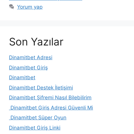
Yorum yap
Son Yazılar
Dinamitbet Adresi
Dinamitbet Giriş
Dinamitbet
Dinamitbet Destek İletişimi
Dinamitbet Şifremi Nasıl Bilebilirim
Dinamitbet Giriş Adresi Güvenli Mi
Dinamitbet Süper Oyun
Dinamitbet Giriş Linki