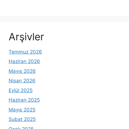
Arşivler
Temmuz 2026
Haziran 2026
Mayıs 2026
Nisan 2026
Eylül 2025
Haziran 2025
Mayıs 2025
Şubat 2025
Ocak 2025