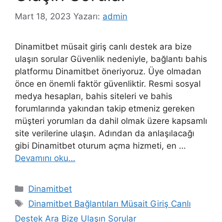
Mart 18, 2023
Yazarı:
admin
Dinamitbet müsait giriş canlı destek ara bize
ulaşın sorular Güvenlik nedeniyle, bağlantı bahis
platformu Dinamitbet öneriyoruz. Üye olmadan
önce en önemli faktör güvenliktir. Resmi sosyal
medya hesapları, bahis siteleri ve bahis
forumlarında yakından takip etmeniz gereken
müşteri yorumları da dahil olmak üzere kapsamlı
site verilerine ulaşın. Adından da anlaşılacağı
gibi Dinamitbet oturum açma hizmeti, en …
Devamını oku…
Kategoriler
Dinamitbet
Etiketler
Dinamitbet Bağlantıları Müsait Giriş Canlı
Destek Ara Bize Ulaşın Sorular