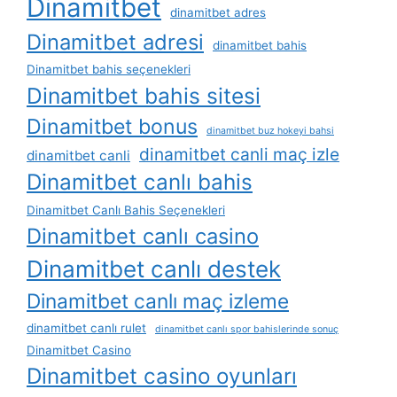
Dinamitbet
dinamitbet adres
Dinamitbet adresi
dinamitbet bahis
Dinamitbet bahis seçenekleri
Dinamitbet bahis sitesi
Dinamitbet bonus
dinamitbet buz hokeyi bahsi
dinamitbet canli maç izle
dinamitbet canli
Dinamitbet canlı bahis
Dinamitbet Canlı Bahis Seçenekleri
Dinamitbet canlı casino
Dinamitbet canlı destek
Dinamitbet canlı maç izleme
dinamitbet canlı rulet
dinamitbet canlı spor bahislerinde sonuç
Dinamitbet Casino
Dinamitbet casino oyunları